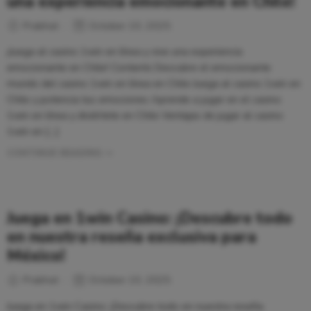
una experiencia emocionante en Chile!
Prabhat
October 10, 2025
¡Juega al casino 1win en línea y vive una experiencia
emocionante en Chile! Contents Descubre el emocionante
mundo del casino 1win en línea en Chile Juega al casino 1win en
Chile y potencia tus emociones Aprende a jugar en el casino
1win en línea y diviértete en Chile Ventajas de jugar al casino
1win en […]
CONTINUE READING ➞
Juega en 1win Casino: ¡Descubre todo
en nuestra reseña exclusiva para
México!
Prabhat
October 10, 2025
Juega en 1win Casino: ¡Descubre todo en nuestra reseña