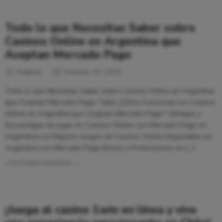
Todo lo que Necesitas Saber sobre
Casinos Online en Argentina que
Aceptan Mercado Pago
Prabhat
October 10, 2025
Todo lo que Necesitas Saber sobre Casinos Online en Argentina
que Aceptan Mercado Pago Table ¿Cómo Funcionan los Casinos
Online en Argentina que Aceptan Mercado Pago? Ventajas y
Desventajas de Jugar en Casinos Online con Mercado Pago en
Argentina Los Mejores Juegos de Casinos Online Disponibles en
Argentina con Mercado Pago Bonos y Promociones en […]
CONTINUE READING ➞
¡Juega al casino 1win en línea y vive