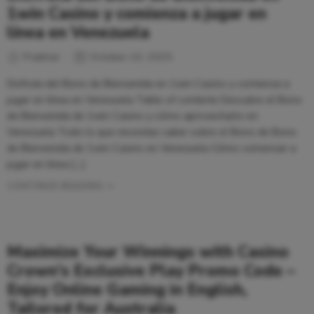
1win Casino y comienza a jugar en
línea en Venezuela
Prabhat
October 10, 2025
Disfruta del Bono de Bienvenida en 1win Casino y comienza a
jugar en línea en Venezuela Table of contents Descubre el Bono
de Bienvenida de 1win Casino y cómo aprovecharlo en
Venezuela Todo lo que necesitas saber sobre el Bono de Bono
de Bienvenida de 1win Casino en Venezuela Cómo comenzar a
jugar en línea […]
CONTINUE READING ➞
Maximize Your Winnings with Casino
Crown’s Exclusive Play Promo Code –
Enjoy Online Gaming in English,
Tailored for Australia