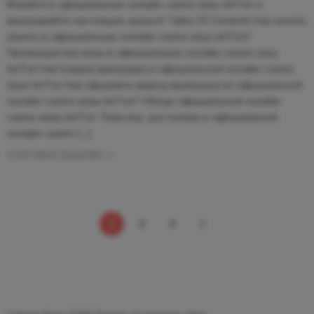
Играйте в официальную онлайн-casino игру JetTon и
выигрывайте настоящие деньги! Table Of Contents Как начать
играть в официальную онлайн-casino игру JetTon?
Преимущества игры в официальную онлайн-casino игру
JetTon Настоящие выигрыши в официальной онлайн-casino
игре JetTon Как оформить вывод выигрыша из официальной
онлайн-casino игры JetTon? Обзор официальной онлайн-
casino игры JetTon Типы игр, доступные в официальной
онлайн-casino […]
CONTINUE READING ➞
1
2
3