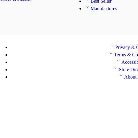
Best Seller
Manufactures
Privacy & 
Terms & Co
Accessib
Store Dir
About