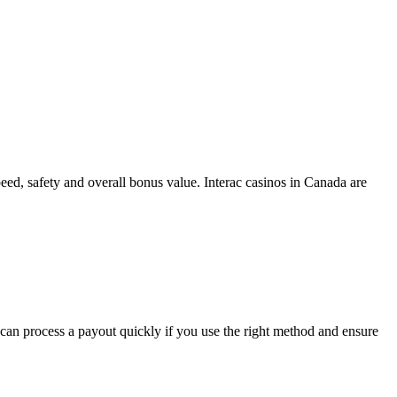
 safety and overall bonus value. Interac casinos in Canada are
can process a payout quickly if you use the right method and ensure