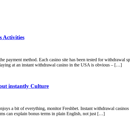
 Activities
ment method. Each casino site has been tested for withdrawal speed,
aying at an instant withdrawal casino in the USA is obvious – […]
out instantly Culture
ys a bit of everything, monitor Freshbet. Instant withdrawal casinos 
ams can explain bonus terms in plain English, not just […]