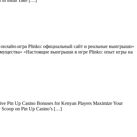
 in India Take […]
я онлайн-игра Plinko: официальный сайт и реальные выигрыши»
еимущества» «Настоящие выигрыши в игре Plinko: опыт игры на
ive Pin Up Casino Bonuses for Kenyan Players Maximize Your
e Scoop on Pin Up Casino’s […]