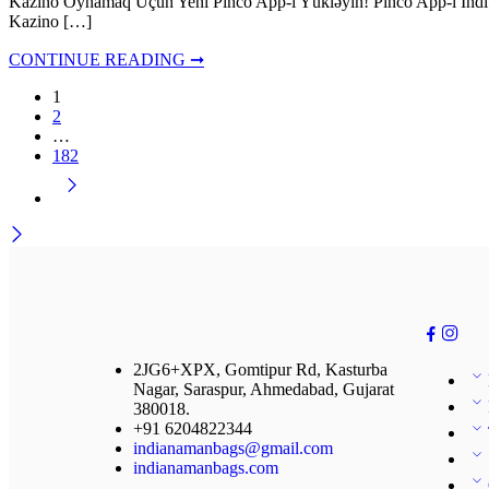
Kazino Oynamaq Üçün Yeni Pinco App-ı Yükləyin! Pinco App-ı İnd
Kazino […]
CONTINUE READING ➞
1
2
…
182
2JG6+XPX, Gomtipur Rd, Kasturba
Nagar, Saraspur, Ahmedabad, Gujarat
380018.
+91 6204822344
indianamanbags@gmail.com
indianamanbags.com