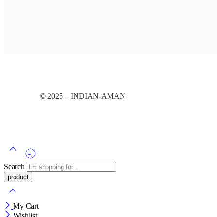
© 2025 – INDIAN-AMAN
Search
My Cart
Wishlist