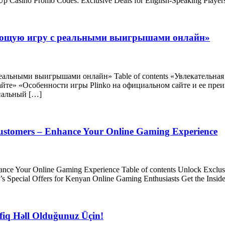
p Casino Promo Codes: Exclusive Deals for English-Speaking Players
вающую игру с реальными выигрышами онлайн»
еальными выигрышами онлайн» Table of contents «Увлекательна
сайте» «Особенности игры Plinko на официальном сайте и ее пр
иальный […]
ustomers – Enhance Your Online Gaming Experience
nce Your Online Gaming Experience Table of contents Unlock Exclus
 Special Offers for Kenyan Online Gaming Enthusiasts Get the Insid
iq Həll Olduğunuz Üçin!