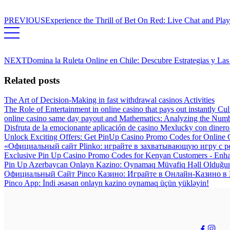
PREVIOUS
Experience the Thrill of Bet On Red: Live Chat and Pl
NEXT
Domina la Ruleta Online en Chile: Descubre Estrategias y La
Related posts
The Art of Decision-Making in fast withdrawal casinos Activities
The Role of Entertainment in online casino that pays out instantly Cul
online casino same day payout and Mathematics: Analyzing the Num
Disfruta de la emocionante aplicación de casino Mexlucky con dinero 
Unlock Exciting Offers: Get PinUp Casino Promo Codes for Online G
«Официальный сайт Plinko: играйте в захватывающую игру с
Exclusive Pin Up Casino Promo Codes for Kenyan Customers - Enh
Pin Up Azerbaycan Onlayn Kazino: Oynamaq Müvafiq Həll Olduğu
Официальный Сайт Pinco Казино: Играйте в Онлайн-Казино в 
Pinco App: İndi əsasan onlayn kazino oynamaq üçün yükləyin!