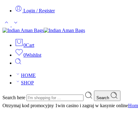
Login / Register
0
Cart
0
Wishlist
HOME
SHOP
Search here
Search
Otrzymaj kod promocyjny 1win casino i zagraj w kasynie online
Hom