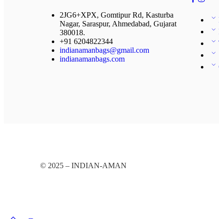
2JG6+XPX, Gomtipur Rd, Kasturba
Nagar, Saraspur, Ahmedabad, Gujarat
380018.
+91 6204822344
indianamanbags@gmail.com
indianamanbags.com
© 2025 – INDIAN-AMAN