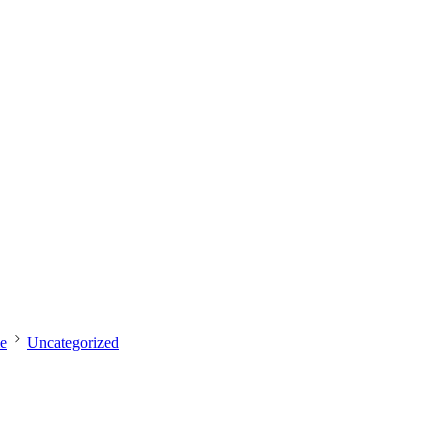
e
Uncategorized