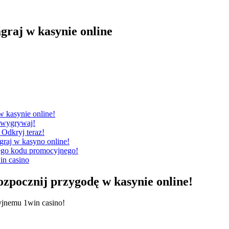
graj w kasynie online
 kasynie online!
 wygrywaj!
Odkryj teraz!
raj w kasyno online!
ego kodu promocyjnego!
in casino
zpocznij przygodę w kasynie online!
yjnemu 1win casino!