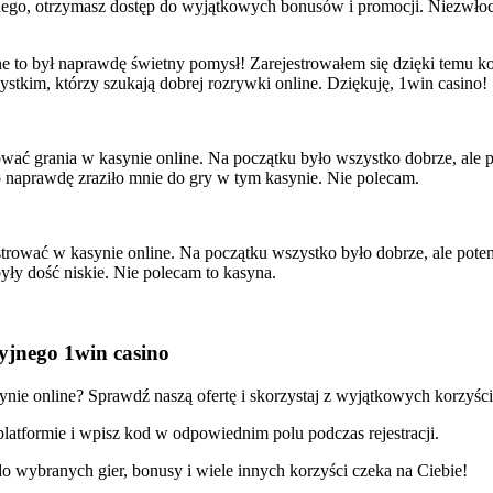
o, otrzymasz dostęp do wyjątkowych bonusów i promocji. Niezwłocznie
e to był naprawdę świetny pomysł! Zarejestrowałem się dzięki temu k
ystkim, którzy szukają dobrej rozrywki online. Dziękuję, 1win casino!
ać grania w kasynie online. Na początku było wszystko dobrze, ale
o naprawdę zraziło mnie do gry w tym kasynie. Nie polecam.
rować w kasynie online. Na początku wszystko było dobrze, ale potem
były dość niskie. Nie polecam to kasyna.
jnego 1win casino
ie online? Sprawdź naszą ofertę i skorzystaj z wyjątkowych korzyści
platformie i wpisz kod w odpowiednim polu podczas rejestracji.
 wybranych gier, bonusy i wiele innych korzyści czeka na Ciebie!