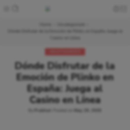
Home
Uncategorized
Dónde Disfrutar de la Emoción de Plinko en España: Juega al
Casino en Línea
UNCATEGORIZED
Dónde Disfrutar de la
Emoción de Plinko en
España: Juega al
Casino en Línea
By
Prabhat
.
Posted on
May 29, 2025