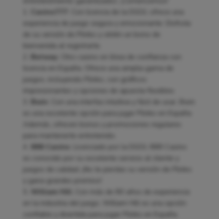
entretenimiento garantizados. ¡Comencemos!
1.
Casino777
: Con licencia de la DGOJ, ofrece una
experiencia de juego segura y emocionante. Disfruta
de su versión de Plinko y obtén un bono de
bienvenida al registrarte.
2.
Betway
: Otro casino en línea de confianza con
licencia en España. Ofrece una amplia gama de
juegos, incluyendo Plinko, con gráficos
impresionantes y opciones de apuesta flexibles.
3.
Bwin
: Con una interfaz intuitiva y fácil de usar, Bwin
es una excelente opción para jugar Plinko en España.
Además, ofrecen bonos y promociones regulares
para mantenerte entretenido.
4.
888 Casino
: Licenciado por la DGOJ, 888 Casino
es conocido por su excelente servicio al cliente y
juegos de calidad. ¡No te pierdas su versión de Plinko
y gana grandes premios!
5.
William Hill
: Con más de 80 años de experiencia
en la industria del juego, William Hill es una opción
confiable y divertida para jugar Plinko en España.