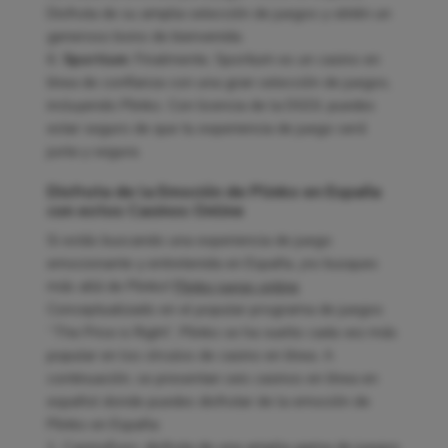
Disfruta de su amplia selección de juegos y obtén un
generoso bono de bienvenida.
6.
Sportium
: Finalmente, Sportium es un casino en
línea de confianza con una gran selección de juegos,
incluyendo Plinko. Con licencia de la DGOJ, puedes
estar seguro de que tu experiencia de juego será
justa y segura.
Disfruta de la Emoción de Plinko en España
con estos Casinos Online
Si estás buscando una experiencia de juego
emocionante y entretenida en España, ¡no busques
más allá de Plinko!
Plinko juego online
Conceptualizado en el popular programa de juegos
“The Price is Right”, Plinko se ha vuelto cada vez más
popular en los círculos de casino en línea. A
continuación, se presentan seis casinos en línea en
español donde puedes disfrutar de la emoción de
Plinko en España:
1. CasinoEuro: disfruta de una amplia gama de juegos