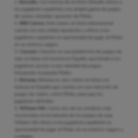
1.
Betsafe:
Con licencia de la DGOJ, Betsafe ofrece a
los jugadores españoles una amplia gama de juegos
de casino, incluidas opciones de Plinko.
2.
888 Casino:
Este casino en línea internacional
cuenta con una sólida reputación y ofrece a los
jugadores españoles la oportunidad de jugar al Plinko
en un entorno seguro.
3.
Casumo:
Casumo es una plataforma de juegos de
azar en línea con licencia en España, que brinda a los
jugadores acceso a una variedad de juegos,
incluyendo el popular Plinko.
4.
Betway:
Betway es otro casino en línea con
licencia en España que cuenta con una selección de
juegos de casino, como Plinko, para que los
jugadores disfruten.
5.
William Hill:
Como uno de los nombres más
reconocidos en la industria de los juegos de azar,
William Hill ofrece a los jugadores españoles la
oportunidad de jugar al Plinko en un entorno seguro y
confiable.