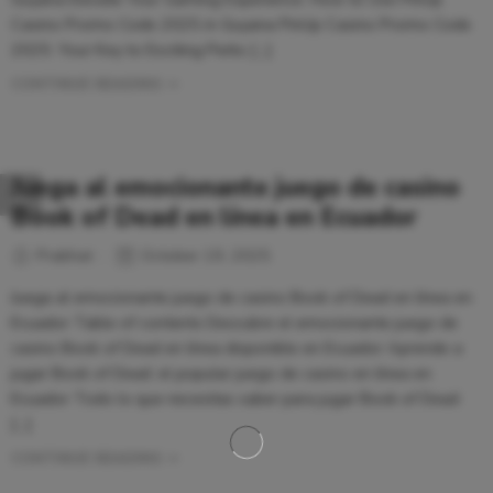
Casino Promo Code 2025 in Guyana PinUp Casino Promo Code
2025: Your Key to Exciting Perks […]
CONTINUE READING ➞
Juega al emocionante juego de casino
Book of Dead en línea en Ecuador
Prabhat
October 19, 2025
Juega al emocionante juego de casino Book of Dead en línea en
Ecuador Table of contents Descubre el emocionante juego de
casino Book of Dead en línea disponible en Ecuador Aprende a
jugar Book of Dead: el popular juego de casino en línea en
Ecuador Todo lo que necesitas saber para jugar Book of Dead
[…]
CONTINUE READING ➞