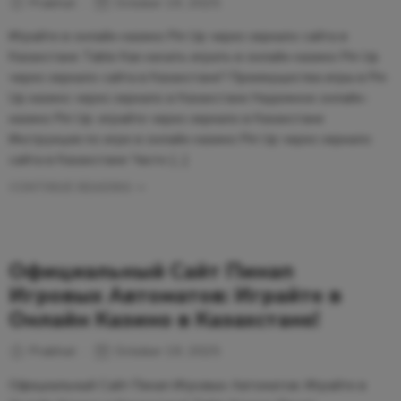
Prabhat
October 19, 2025
Играйте в онлайн-казино Pin Up через зеркало сайта в
Казахстане Table Как начать играть в онлайн-казино Pin Up
через зеркало сайта в Казахстане? Преимущества игры в Pin
Up казино через зеркало в Казахстане Надежное онлайн-
казино Pin Up: играйте через зеркало в Казахстане
Инструкция по игре в онлайн-казино Pin Up через зеркало
сайта в Казахстане Часто […]
CONTINUE READING ➞
Официальный Сайт Пинап
Игровых Автоматов: Играйте в
Онлайн Казино в Казахстане!
Prabhat
October 19, 2025
Официальный Сайт Пинап Игровых Автоматов: Играйте в