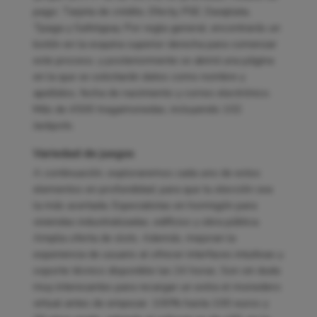
pago: Tarjeta de crédito, Efecty, PSE, Daviplata,
Tpaga y Safetypay. Por regla general, encontrarás un
botón en la esquina superior derecha para comenzar
este proceso, y posteriormente se abrirá una página
en la que se solicitarán datos como nombre y
apellidos, fecha de nacimiento y correo electrónico.
Más de 4500 tragamonedas, incluyendo 102
Jackpots.
Variedad de juegos
A continuación, exploraremos cada uno de estos
elementos en profundidad, para que tu elección sea
la más acertada. Especialistas en hormigón para
viviendas industrializadas, edificios y obra pública.
Amplia oferta de slots. Además, mejoran la
experiencia de usuario al ofrecer interfaces intuitivas y
soporte técnico disponible las 24 horas. Son sin duda
muy interesantes para recargar un extra el monedero
virtual antes de empezar. 100% hasta 100 euros y