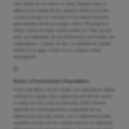
más rápido en un casino en línea. Playzee hizo su
debut en el mundo de los casinos online en 2018 y
en poco tiempo se convirtió en un espacio favorito
para quienes aman los juegos online. No podemos
elegir cuál es el mejor casino online en Chile, ya que
esto va a depender de las preferencias personales de
cada jugador. A pesar de ello, la variedad de ruletas
online no es algo común en los casinos online
emergentes.
Bonos y Promociones Disponibles
Como hay dinero de por medio, los operadores deben
verificar tu cuenta. Solo explora la sección de casino
o casino en vivo y haz tu selección. Estas ofrecen
garantía de la transparencia y seguridad de las
operaciones de este casino. ¡Ah, y esperemos poder
ayudarte pronto con los casinos nuevos sin depósito.