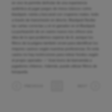
en vivo te permite disfrutar de una experiencia
auténtica al jugar juegos de mesa clásicos como
blackjack, ruleta y baccarat con crupieres reales, todo
a través de transmisión en directo. Blackjack Recibe
las cartas correctas y sé el ganador en el Blackjack.
La puntuación de un casino nuevo nos ofrece una
idea de lo que podemos esperar de él, aunque los
filtros de la página también sirven para identificar los
mejores casinos según nuestras preferencias. En este
casino no hay restricciones para retirar fondos según
el propio operador. ✅ Gran bono de bienvenida a
jugadores chilenos. Además, puede utilizar filtros de
búsqueda.
PREVIOUS
NEXT