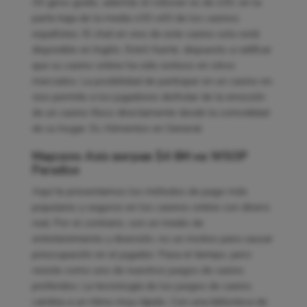
30 giros gratis, además el rollover es de x30, en la
parte baja de la media x30 x40 de los casinos
españoles. El chat en vivo de este casino solo está
disponible en Inglés. Entró fuerte, dispuesto a ratificar
que su casino online ha sido exitoso en otros
mercados. La posibilidad de participar en un casino en
vivo permite a los jugadores disfrutar de la emoción
de un casino físico directamente desde la comodidad
de su hogar. Es Alimentos en General.
Марсело Азіз виграв $4 6M на WSOP
Paradise
Aquí te presentamos los métodos de pago más
populares y seguros en los casinos online con dinero
real. Por el contrario, son un medio de
entretenimiento y diversión, no un motivo para causar
preocupación en el jugador. Pasa el tiempo, pero
resiste como uno de nuestros juegos de casino
preferidos. La tecnología de los juegos de casino
cambia a un ritmo muy rápido. Con una biblioteca de