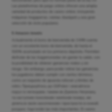
funcionando, pero que no forman parte de la ley 19.
Las plataformas de juego online ofrecen una amplia
variedad de productos de casino online, incluyendo
máquinas tragaperras, ruletas, blackjack y una gran
selección de slots populares.
5 Amazon Jewels
Actualmente el bono de bienvenida de 1WIN cuenta
con un excelente bono de bienvenida, de hasta el
500% acumulado en los primeros depósito. Permiten
disfrutar de las tragamonedas sin gastar tu saldo, con
la posibilidad de obtener ganancias reales y sin
riesgo. Sin embargo, para poder retirar las ganancias,
los jugadores deben cumplir con ciertos términos,
como un requisito de apuesta rollover y límites de
retiro. Приєднуйтесь до GGPoker і змагайтеся
поруч із легендами, такими як Даніель Негреану,
та наступним поколінням чемпіонів покеру, які
діляться своїм захопленням і пристрастю в кожній
роздачі. Aquí están las más importantes. El casino