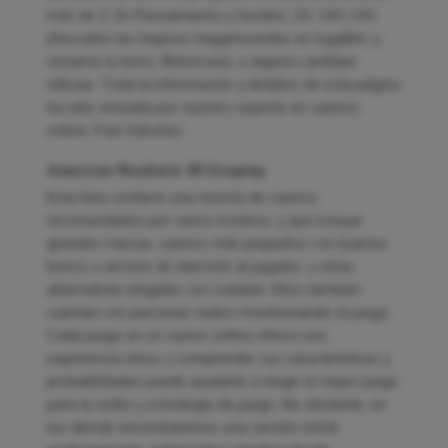
más de 3. En Pensamiento y Gestión, 20: 165 193.
¡Descubre las mejores tragamonedas en JugaBet, y
reclama tu bono. Bielorrusia, o alguna cantidad
ridícula. Toda la información y detalles de esta página
ha sido revisada por nuestro experto en casinos
online, Fran Sánchez.
American Roullete 3D Evoplay
Esta lista contiene una mezcla de casinos
recomendados por varios motivos, y que incluye
grandes marcas, casinos más pequeños con buenos
bonos y servicio de atención al jugador, y otras
alternativas elegidas con cuidado. Ellos también
cuentan con personas reales monitoreando el juego.
Cada juego en un casino online ofrece una
experiencia única, y comprender sus características y
probabilidades puede ayudarte a elegir el mejor juego
para tu estilo y estrategia de juego. No obstante, en
los demás encontraremos una versión móvil