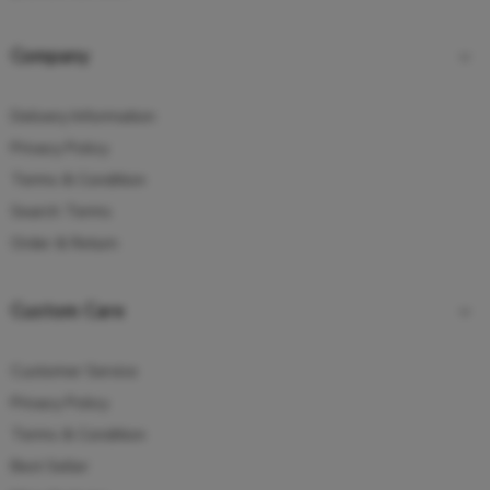
Company
Delivery Information
Privacy Policy
Terms & Condition
Search Terms
Order & Return
Custom Care
Customer Service
Privacy Policy
Terms & Condition
Best Seller