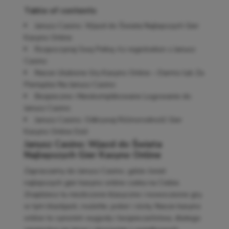
Table of contents
Janusz Casino: Wjazd do Świata Najlepszych Gier
Kasyno Online
Rozpoczynaj Swą Pełną Az registration z Janusz
Casino
Nasze Ulubione Gry Kasyno Online – Darmo lub Za
Pieniądze Na Janusz Casino
Bezpieczne i Nieskomplikowane Logowanie do
Janusz Casino
Janusz Casino: Odkrywaj Różnorodność Gier
Kasyno Online Dziś
Janusz Casino: Wjazd do Świata
Najlepszych Gier Kasyno Online
Zapraszamy do Janusz Casino, gdzie świat
najlepszych gier kasyno online czeka na Ciebie.
Znajdziesz tu niezliczone klasyczne i nowoczesne gry,
w tym blackjack, roulette, poker i sloty. Nasze kasyno
online to synonim wygody i bezpieczeństwa, dlatego