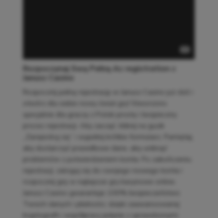
Rozpoczynaj Swą Pełną Az registration z
Janusz Casino
Rozpocznij pełną rejestrację w Janusz Casino już dziś i
otwórz dla siebie nowy świat gry! Stworzono
specjalnie dla graczy z Polski prosty i bezpieczny
proces rejestracji. Aby zacząć, kliknij na guzik
„Zarejestruj się” i wypełnij krótkie formularz. Pamiętaj,
aby dostarczyć prawidłowe dane, aby uniknąć
problemów z potwierdzeniem konta. Po zakończeniu
rejestracji, zaloguj się do swojego nowego konta i
rozpocznij grę w najlepsze gry kasynowe online.
Janusz Casino gwarantuje 100% bezpieczeństwo
Twoich danych i płatności, dzięki zaawansowanej
kryptografii i współpracy jedynie z sprawdzonymi