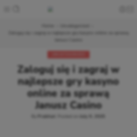
Home
Uncategorized
Zaloguj się i zagraj w najlepsze gry kasyno online za sprawą
Janusz Casino
UNCATEGORIZED
Zaloguj się i zagraj w
najlepsze gry kasyno
online za sprawą
Janusz Casino
By
Prabhat
.
Posted on
July 9, 2025