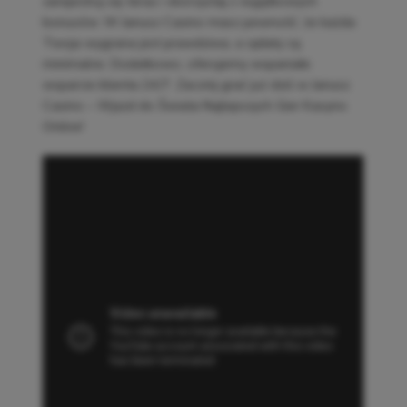
zarejestruj się teraz i skorzystaj z wyjątkowych
bonusów. W Janusz Casino masz pewność, że każda
Twoja wygrana jest prawdziwa, a opłaty są
minimalne. Dodatkowo, oferujemy wspaniałe
wsparcie klienta 24/7. Zacznij grać już dziś w Janusz
Casino – Wjazd do Świata Najlepszych Gier Kasyno
Online!