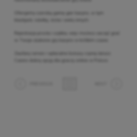
Oferujemy szeroką gamę gier kasyno, w tym
blackjack, ruletkę, slota i wielu innych.
Rejestracja prosta i szybka, więc możesz zacząć grać
w Twoje ulubione gry kasyno w krótkim czasie.
Zaufany serwis i opłacalne bonusy czynią Janusz
Casino dobrą opcją dla graczy online w Polsce.
PREVIOUS
NEXT