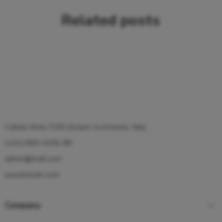
Related posts
Calista Wise 7292 Dictum Av.Antonio, Italy.
(+01)-800-3456-88
admin@mail.com
yourdomain.com
Company