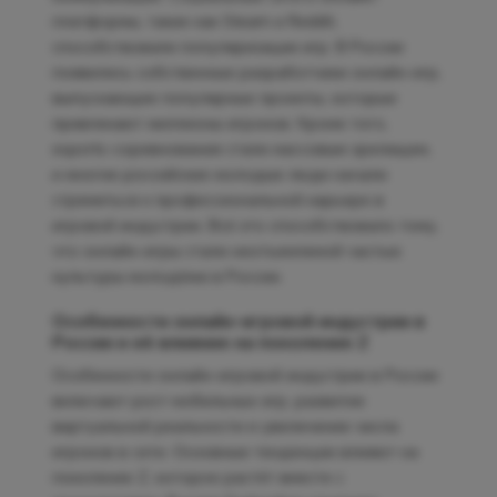
платформы, такие как Steam и Reddit,
способствовали популяризации игр. В России
появились собственные разработчики онлайн-игр,
выпускающие популярные проекты, которые
привлекают миллионы игроков. Кроме того,
esports-соревнования стали массовым зрелищем,
и многие российские молодые люди начали
стремиться к профессиональной карьере в
игровой индустрии. Всё это способствовало тому,
что онлайн-игры стали неотъемлемой частью
культуры молодёжи в России.
Особенности онлайн-игровой индустрии в
России и её влияние на поколение Z
Особенности онлайн-игровой индустрии в России
включают рост мобильных игр, развитие
виртуальной реальности и увеличение числа
игроков в сети. Основные тенденции влияют на
поколение Z, которое растёт вместе с