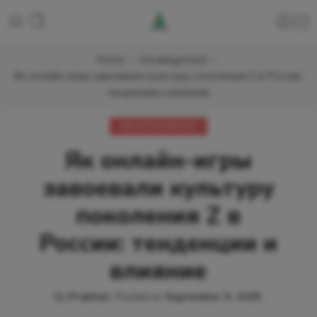
Home
Uncategorized
Як онлайн-игры завоевали культуру поколения Z в России:
тенденции и влияние
UNCATEGORIZED
Як онлайн-игры
завоевали культуру
поколения Z в
России: тенденции и
влияние
By
Prabhat
.
Posted on
September 9, 2025