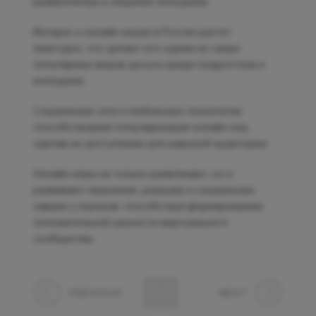
развlecheniya и общение молодежи.
Интерес к онлайн-играм в России растет
ежегодно, что делает eто одним из самых
популярных видов досуга среди подростков и
молодежи.
Социальные сети и мобильные технологии
способствовали популяризации онлайн-игр,
сделав их доступными для широкой аудитории.
Онлайн-игры не только развлекают, но и
развивают мышление, реакцию и социальные
навыки у игроков, способствуя формированию
положительной ценности виртуального
сообщества.
PREVIOUS
NEXT