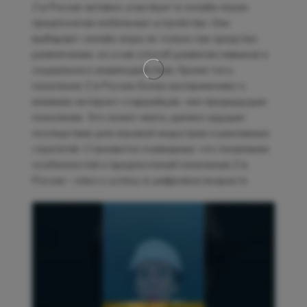
Z в России активно участвует в онлайн-играх,
предпочитая мобильные устройства. Они
выбирают онлайн-игры не только как средство
развлечения, но и как способ развития навыков и
социального взаимодействия. Кроме того,
поколение Z в России более восприимчиво к
влиянию интернет-старшейцев, чем предыдущие
поколения. Это может иметь далеко идущие
последствия для игровой индустрии и рекламных
стратегий. Становится очевидным, что понимание
особенностей и предпочтений поколения Z в
России – ключ к успеху в цифровом возрасте.