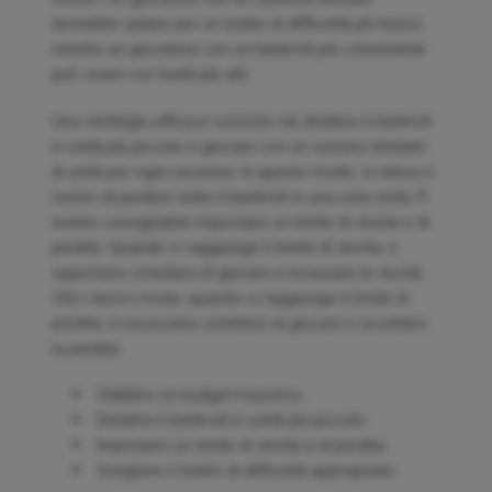
dovrebbe optare per un livello di difficoltà più basso,
mentre un giocatore con un bankroll più consistente
può osare con livelli più alti.
Una strategia efficace consiste nel dividere il bankroll
in unità più piccole e giocare con un numero limitato
di unità per ogni sessione. In questo modo, si riduce il
rischio di perdere tutto il bankroll in una sola volta. È
inoltre consigliabile impostare un limite di vincita e di
perdita. Quando si raggiunge il limite di vincita, è
opportuno smettere di giocare e incassare le vincite.
Allo stesso modo, quando si raggiunge il limite di
perdita, è necessario smettere di giocare e accettare
la perdita.
Stabilire un budget massimo.
Dividere il bankroll in unità più piccole.
Impostare un limite di vincita e di perdita.
Scegliere il livello di difficoltà appropriato.