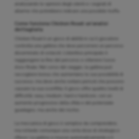
analizzando le opinioni degli utenti e i segnali di
allarme che potrebbero indicare una possibile truffa.
Come funziona Chicken Road: un’analisi
dettagliata
Chicken Road è un gioco di abilità in cui il giocatore
controlla una gallina che deve percorrere un percorso
disseminato di ostacoli. L’obiettivo principale è
raggiungere la fine del percorso e ottenere l’uovo
d’oro finale. Nel corso del viaggio, la gallina può
raccogliere bonus che aumentano le sue possibilità di
successo, ma deve anche evitare pericoli che possono
causare la sua sconfitta. Il gioco offre quattro livelli di
difficoltà: easy, medium, hard e hardcore, con un
aumento progressivo della sfida e del potenziale
guadagno, ma anche del rischio.
La meccanica di gioco è semplice da comprendere,
ma richiede comunque una certa dose di strategia e
riflessi. La gallina si muove automaticamente e il