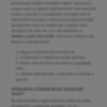
di recensioni negative dovrebbe indurre i giocatori a
essere cauti e a valutare attentamente i rischi prima di
iniziare a giocare. È consigliabile consultare diverse
fonti di informazione e confrontare le opinioni di altri
giocatori per avere un quadro più completo della
situazione. Ricorda che, se ti stai chiedendo se
chicken road è una truffa
, è un rosso di allarme da
tenere in considerazione.
Leggere recensioni da fonti diverse.
Confrontare le esperienze di altri giocatori.
Essere cauti di fronte a promesse di guadagni
facili.
Valutare attentamente i rischi prima di iniziare a
giocare.
Alternative a Chicken Road: opzioni più
sicure?
Se stai cercando un gioco d’abilità online che offra
divertimento e potenziali guadagni, ma sei