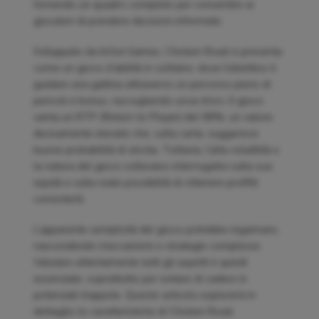
fornendo un quadro completo per consentire ai
giocatori di prendere decisioni informate.
Sviluppato da InOut Games, Chicken Road si presenta
come un gioco d’abilità in solitario, dove l’obiettivo è
guidare una gallina attraverso un percorso pieno di
pericoli e bonus, raccogliendo uova d’oro. Il gioco
vanta un RTP (Return to Player) del 98%, un valore
decisamente elevato che, sulla carta, suggerisce
buone probabilità di vincita. Tuttavia, l’alta volatilità e
la natura del gioco sollevano interrogativi sulla sua
equità e sulla reale possibilità di ottenere profitti
consistenti.
L’apparente semplicità del gioco potrebbe ingannare,
nascondendo meccanismi e strategie complesse.
Valutare attentamente tutti gli aspetti è quindi
essenziale, soprattutto per evitare di cadere in
potenziali trappole. Questo articolo esplorerà in
dettaglio le caratteristiche di Chicken Road,