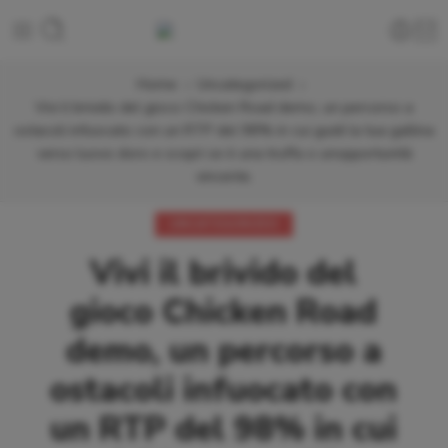
Home
Uncategorized
Vivi il brivido del gioco Chicken Road demo, un percorso a
ostacoli infuocato con un RTP del 98% in cui guidi la tua gallina
verso luovo doro e scopri se è una truffa o unopportunità
vincente.
UNCATEGORIZED
Vivi il brivido del
gioco Chicken Road
demo, un percorso a
ostacoli infuocato con
un RTP del 98% in cui