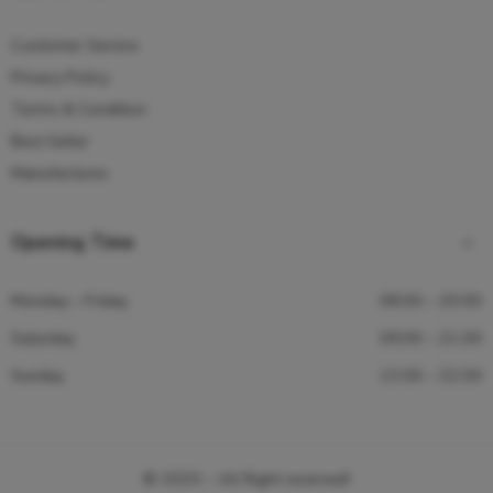
Customer Service
Privacy Policy
Terms & Condition
Best Seller
Manufactures
Opening Time
Monday – Friday
08:00 – 20:00
Saturday
09:00 – 21:00
Sunday
13:00 – 22:00
© 2025 – All Right reserved!