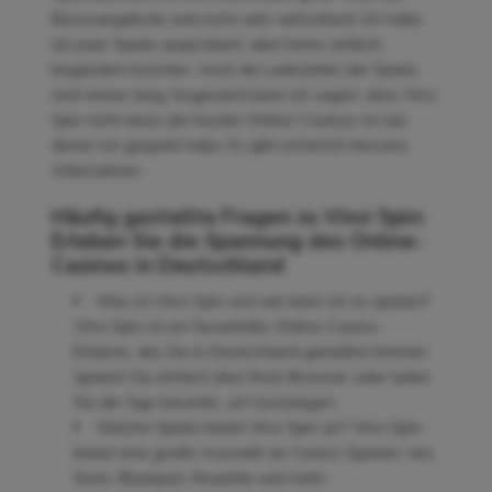
Bonusangebote sind nicht sehr verlockend. Ich habe
ein paar Spiele ausprobiert, aber keine wirklich
begeistern konnten. Auch die Ladezeiten der Spiele
sind etwas lang. Insgesamt kann ich sagen, dass Vinci
Spin nicht eines der besten Online-Casinos ist, bei
denen ich gespielt habe. Es gibt sicherlich bessere
Alternativen.
Häufig gestellte Fragen zu Vinci Spin:
Erleben Sie die Spannung des Online-
Casinos in Deutschland
Was ist Vinci Spin und wie kann ich es spielen?
Vinci Spin ist ein fesselndes Online-Casino-
Erlebnis, das Sie in Deutschland genießen können.
Spielen Sie einfach über Ihren Browser oder laden
Sie die App herunter, um loszulegen.
Welche Spiele bietet Vinci Spin an? Vinci Spin
bietet eine große Auswahl an Casino-Spielen, wie
Slots, Blackjack, Roulette und mehr.