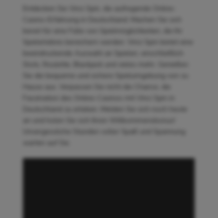
Entdecken Sie Vinci Spin, die aufregende Online-
Casino-Erfahrung in Deutschland. Machen Sie sich
bereit für eine Fülle von Spielmöglichkeiten, die Ihr
Spielerlebnis bereichern werden. Vinci Spin bietet eine
beeindruckende Auswahl an Spielen, einschließlich
Slots, Roulette, Blackjack und vieles mehr. Genießen
Sie die bequeme und sichere Spielumgebung von zu
Hause aus. Verpassen Sie nicht die Chance, die
Faszination des Online-Casinos mit Vinci Spin in
Deutschland zu erleben. Melden Sie sich noch heute
an und holen Sie sich Ihren Willkommensbonus!
Unvergessliche Stunden voller Spaß und Spannung
warten auf Sie.