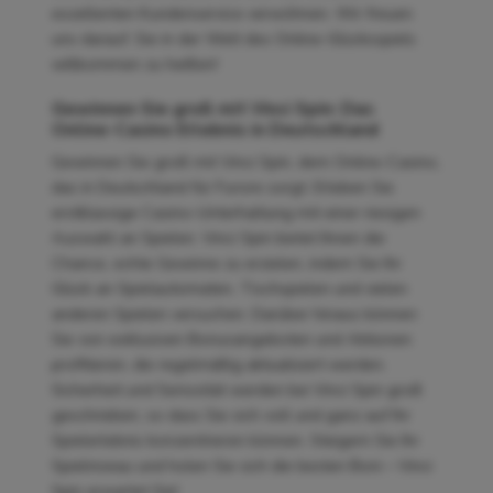
exzellenten Kundenservice verwöhnen. Wir freuen
uns darauf, Sie in der Welt des Online-Glücksspiels
willkommen zu heißen!
Gewinnen Sie groß mit Vinci Spin: Das
Online-Casino Erlebnis in Deutschland
Gewinnen Sie groß mit Vinci Spin, dem Online-Casino,
das in Deutschland für Furore sorgt. Erleben Sie
erstklassige Casino-Unterhaltung mit einer riesigen
Auswahl an Spielen. Vinci Spin bietet Ihnen die
Chance, echte Gewinne zu erzielen, indem Sie Ihr
Glück an Spielautomaten, Tischspielen und vielen
anderen Spielen versuchen. Darüber hinaus können
Sie von exklusiven Bonusangeboten und Aktionen
profitieren, die regelmäßig aktualisiert werden.
Sicherheit und Seriosität werden bei Vinci Spin groß
geschrieben, so dass Sie sich voll und ganz auf Ihr
Spielerlebnis konzentrieren können. Steigern Sie Ihr
Spielniveau und holen Sie sich die besten Boni – Vinci
Spin erwartet Sie!