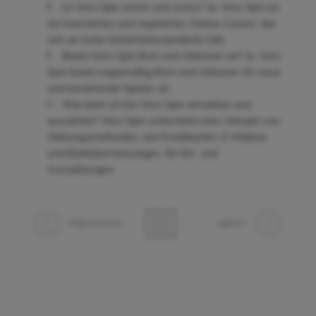
Ist Vinci Spin sicher und seriös? Ja, Vinci Spin ist
ein lizenziertes und reguliertes Online-Casino, das
sich an hohe Sicherheitsstandards hält.
Bietet Vinci Spin Boni und Aktionen an? Ja, Vinci
Spin bietet regelmäßig Boni und Aktionen für neue
und bestehende Spieler an.
Wie kann ich bei Vinci Spin einzahlen und
auszahlen? Vinci Spin unterstützt eine Vielzahl von
Zahlungsmethoden, wie Kreditkarten, E-Wallets
und Banküberweisungen, für Ein- und
Auszahlungen.
PREVIOUS
NEXT