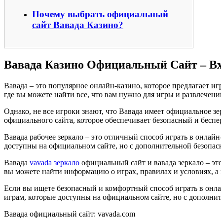
Почему выбрать официальный
сайт Вавада Казино?
Вавада Казино Официальный Сайт – Вхо
Вавада – это популярное онлайн-казино, которое предлагает и
где вы можете найти все, что вам нужно для игры и развлечени
Однако, не все игроки знают, что Вавада имеет официальное зер
официального сайта, которое обеспечивает безопасный и беспе
Вавада рабочее зеркало – это отличный способ играть в онлайн
доступны на официальном сайте, но с дополнительной безопас
Вавада
vavada зеркало
официальный сайт и вавада зеркало – это
вы можете найти информацию о играх, правилах и условиях, а в
Если вы ищете безопасный и комфортный способ играть в онлайн
играм, которые доступны на официальном сайте, но с дополни
Вавада официальный сайт: vavada.com