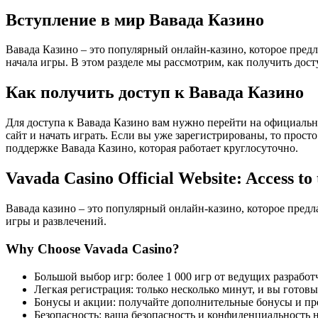
Вступление в мир Вавада Казино
Вавада Казино – это популярный онлайн-казино, которое предла
начала игры. В этом разделе мы рассмотрим, как получить дост
Как получить доступ к Вавада Казино
Для доступа к Вавада Казино вам нужно перейти на официальны
сайт и начать играть. Если вы уже зарегистрированы, то просто
поддержке Вавада Казино, которая работает круглосуточно.
Vavada Casino Official Website: Access t
Вавада казино – это популярный онлайн-казино, которое предла
игры и развлечений.
Why Choose Vavada Casino?
Большой выбор игр: более 1 000 игр от ведущих разработ
Легкая регистрация: только несколько минут, и вы готовы
Бонусы и акции: получайте дополнительные бонусы и п
Безопасность: ваша безопасность и конфиденциальность 