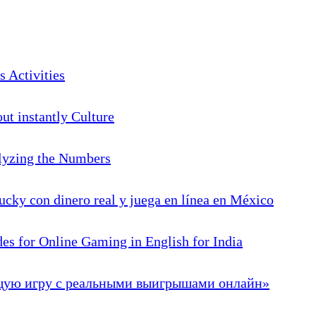
s Activities
ut instantly Culture
lyzing the Numbers
ucky con dinero real y juega en línea en México
s for Online Gaming in English for India
ющую игру с реальными выигрышами онлайн»