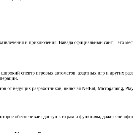
развлечения и приключения. Вавада официальный сайт – это мест
ам широкий спектр игровых автоматов, азартных игр и других р
операций.
ов от ведущих разработчиков, включая NetEnt, Microgaming, Pla
 которое обеспечивает доступ к играм и функциям, даже если оф