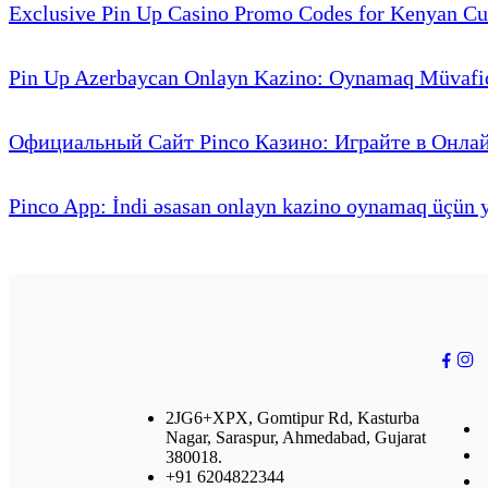
Exclusive Pin Up Casino Promo Codes for Kenyan Cu
Pin Up Azerbaycan Onlayn Kazino: Oynamaq Müvafiq
Официальный Сайт Pinco Казино: Играйте в Онлай
Pinco App: İndi əsasan onlayn kazino oynamaq üçün 
2JG6+XPX, Gomtipur Rd, Kasturba
Nagar, Saraspur, Ahmedabad, Gujarat
380018.
+91 6204822344