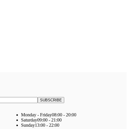
Monday - Friday
08:00 - 20:00
Saturday
09:00 - 21:00
Sunday
13:00 - 22:00