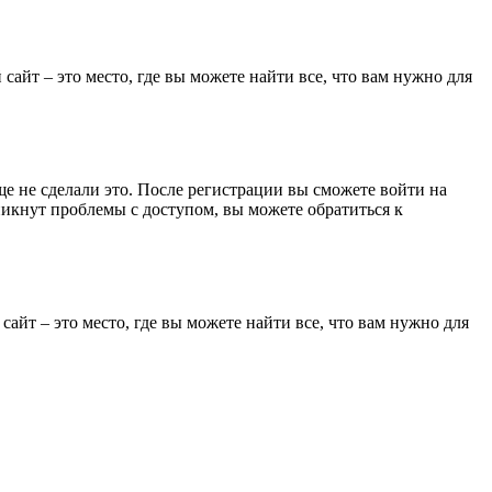
айт – это место, где вы можете найти все, что вам нужно для
е не сделали это. После регистрации вы сможете войти на
зникнут проблемы с доступом, вы можете обратиться к
айт – это место, где вы можете найти все, что вам нужно для