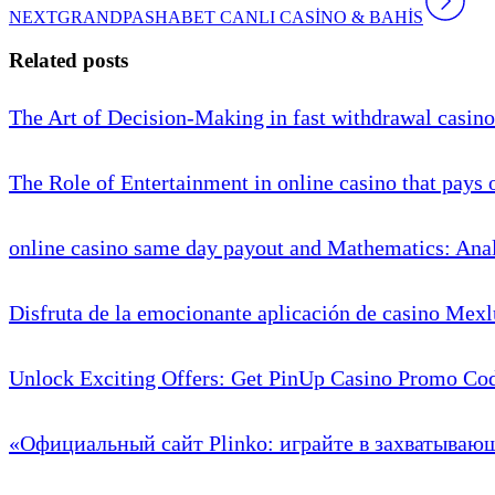
NEXT
GRANDPASHABET CANLI CASİNO & BAHİS
Related posts
The Art of Decision-Making in fast withdrawal casino
The Role of Entertainment in online casino that pays o
online casino same day payout and Mathematics: Ana
Disfruta de la emocionante aplicación de casino Mexl
Unlock Exciting Offers: Get PinUp Casino Promo Code
«Официальный сайт Plinko: играйте в захватыва