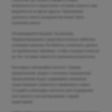
возможности и недостатки, которые помогут вам
выделиться на фоне других. Применение
удачного опыта конкурентов может быть
полезным шагом.
Оптимизируйте бюджет на рекламу.
Перераспределите средства в пользу наиболее
успешных каналов. Не бойтесь отключать далеко
не прибыльные кампании, чтобы сосредоточиться
на тех, которые приносят реальные результаты.
Регулярно обновляйте контент. Свежие
предложения, акции и сезонные специальные
предложения будут удерживать внимание
существующих клиентов и привлекать новых.
Создайте календарь контента для поддержки
постоянного контактирования с вашей
аудиторией.