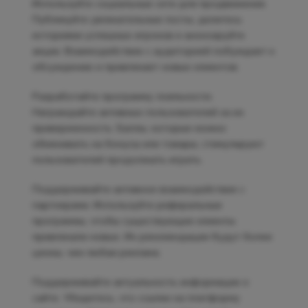
Используйте социальные сети для продвижения.
Публикуйте увлекательные посты, делитесь
историями успешных игроков и анонсируйте
акции. Взаимодействие с аудиторией побуждает к
обсуждению и привлекает новых клиентов.
Разработайте программу лояльности.
Награждайте активных пользователей за их
приверженность. Баллы, которые можно
обменивать на бонусы или товары, стимулируют
пользователей продолжать играть.
Поддерживайте активное взаимодействие с
партнерами. Используйте реферальные
программы, чтобы существующие клиенты
привлекали новых. Их рекомендации будут более
ценны, чем любая реклама.
Поддерживайте актуальность информации о
сайте. Убедитесь, что ссылки на платформу