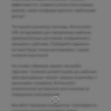
эффективность. Сравните результаты в разных
каналах: какая платформа приносит наибольший
доход?
Тестируйте различные креативы. Используйте
A/B-тестирование для определения наиболее
привлекательных заголовков, изображений и
призывов к действию. Подбирайте варианты,
которые будут лучше резонировать с вашей
целевой аудиторией.
На основе собранных данных настройте
таргетинг. Сужение целевой группы до наиболее
заинтересованных снижает затраты на рекламу и
увеличивает конверсии. Используйте
аналитические инструменты для слежения за
поведением пользователей.
Изучайте поведение конкурентов. Анализируя их
стратегии, вы сможете выявить новые