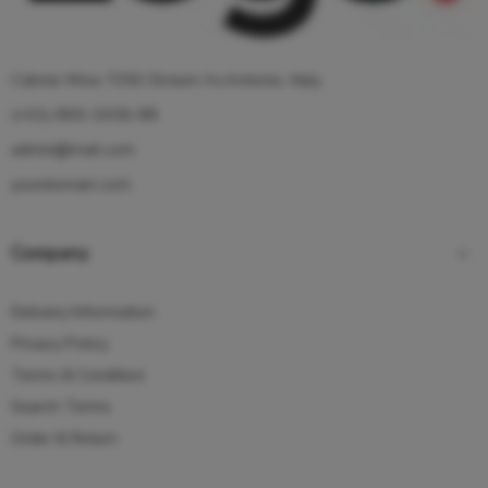
Calista Wise 7292 Dictum Av.Antonio, Italy.
(+01)-800-3456-88
admin@mail.com
yourdomain.com
Company
Delivery Information
Privacy Policy
Terms & Condition
Search Terms
Order & Return