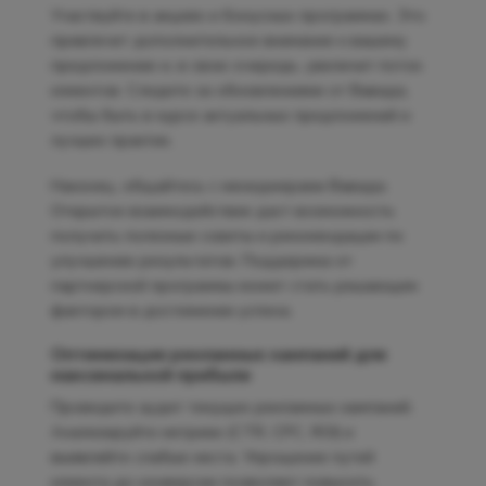
Участвуйте в акциях и бонусных программах. Это
привлечет дополнительное внимание к вашему
предложению и, в свою очередь, увеличит поток
клиентов. Следите за обновлениями от Вавада,
чтобы быть в курсе актуальных предложений и
лучших практик.
Наконец, общайтесь с менеджерами Вавада.
Открытое взаимодействие даст возможность
получить полезные советы и рекомендации по
улучшению результатов. Поддержка от
партнерской программы может стать решающим
фактором в достижении успеха.
Оптимизация рекламных кампаний для
максимальной прибыли
Проведите аудит текущих рекламных кампаний.
Анализируйте метрики (CTR, CPC, ROI) и
выявляйте слабые места. Упрощение путей
клиента до конверсии позволяет повысить