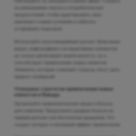
Наблюдайте за трендами в вашей сфере. Следите
за изменениями спроса и потребительских
предпочтений, чтобы адаптировать свои
кампании к новым условиям и избегать
устаревших подходов.
Используйте мультимедийный контент. Включение
видео, инфографики и интерактивных элементов
не только увеличивает вовлеченность, но и
способствует привлечению новых клиентов.
Элементы, которые освежают подход, могут дать
прирост конверсий.
Успешные стратегии привлечения новых
клиентов в Вавада
Организуйте привлекательные акции и бонусы
для новичков. Предложите щедрые бонусы на
первый депозит или бесплатные вращения. Это
создаст интерес и желаемый эффект привлечения.