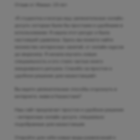
Отзыв от Жаныл, 19 лет:
«Я студентка и всегда ищу увлекательные онлайн-
досуги, которые были бы простыми и удобными в
использовании. Я нашла этот ресурс и была
настоящей удивлена. Здесь вы можете найти
множество интересных занятий, от онлайн-курсов
до видеоигр. Я начала изучать новую
специальность и это стало частью моего
ежедневного ритуала. Спасибо за простое и
удобное решение для казахстанцев!»
Вы ищите увлекательные способы отдохнуть в
интернете, живя в Казахстане?
Наш сайт предлагает простое и удобное решение
– интересные онлайн-досуги, специально
подобранные для казахстанцев.
Откройте для себя новые виды развлечений и