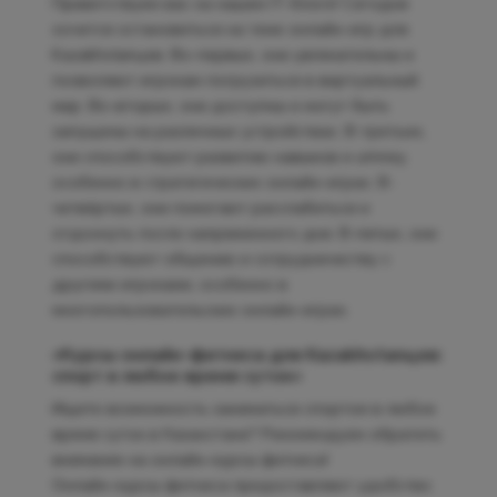
Приветствуем вас на нашем IT-блоге! Сегодня
хочется остановиться на теме онлайн-игр для
Kazakhstanцев. Во-первых, они увлекательны и
позволяют игрокам погрузиться в виртуальный
мир. Во-вторых, они доступны и могут быть
запущены на различных устройствах. В-третьих,
они способствуют развитию навыков и umney,
особенно в стратегических онлайн-играх. В-
четвёртых, они помогают расслабиться и
отдохнуть после напряженного дня. В-пятых, они
способствуют общению и сотрудничеству с
другими игроками, особенно в
многопользовательских онлайн-играх.
«Курсы онлайн-фитнеса для Kazakhstanцев:
спорт в любое время суток»
Ищите возможность заниматься спортом в любое
время суток в Казахстане? Рекомендуем обратить
внимание на онлайн-курсы фитнеса!
Онлайн-курсы фитнеса предоставляют удобство