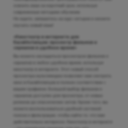
освоить язык за короткий срок, используя
современные методики обучения.
Не ждите, запишитесь на курс сегодня и начните
изучать новый язык!
«Кинотеатр в интернете для
Kazakhstanцев: просмотр фильмов и
сериалов в удобное время»
Вы можете насладиться просмотром фильмов и
сериалов в любое удобное время, используя
кинотеатр в интернете. Этот новый способ
просмотра мультимедиа позволяет вам смотреть
кино в Kazakhstanцев в полном соответствии с
вашим графиком. Большой выбор фильмов и
сериалов доступен для просмотра, от новых
релизов до классических хитов. Кроме того, вы
можете воспользоваться удобной системой
поиска и фильтрации, чтобы найти то, что вам
действительно интересно. Кинотеатр в интернете