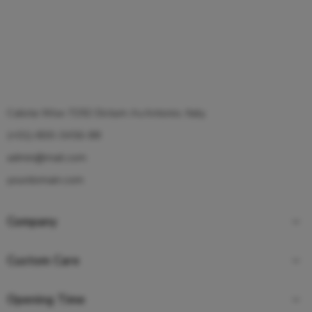
Calista Wise 7292 Dictum Av.Antonio, Italy.
(+01)-800-3456-88
admin@mail.com
yourdomain.com
Company
Custom Care
Opening Time