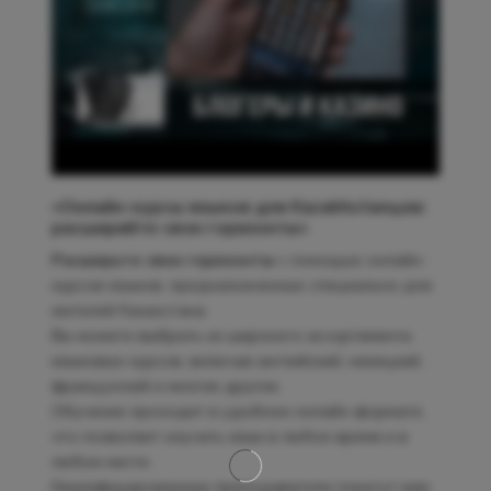
«Онлайн-курсы языков для Kazakhstanцев:
расширяйте свои горизонты»
Расширьте свои горизонты
с помощью онлайн-
курсов языков, предназначенных специально для
жителей Казахстана.
Вы можете выбрать из широкого ассортимента
языковых курсов, включая английский, немецкий,
французский и многие другие.
Обучение проходит в удобном онлайн-формате,
что позволяет изучать язык в любое время и в
любом месте.
Квалифицированные преподаватели помогут вам