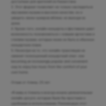
доступные для зрителей из Казахстана.
3. Этот формат позволяет не только насладиться
звучанием музыки в высоком качестве, но и
увидеть своих кумиров вблизи, не выходя из
дома.
4. Кроме того, онлайн-концерты и фестивали дают
возможность познакомиться с новыми артистами и
стилями музыки, которых може не быть в обычном
концертном плане.
5. Несмотря на то, что онлайн-трансляции не
заменят полноценный концертный опыт, они
becoming an increasingly popular and convenient
way to enjoy live music from the comfort of your
own home.
Отзыв от Алины, 25 лет:
«Я живу в Алматы и всегда искала увлекательные
онлайн-досуги, которые были бы простыми и
удобными в использовании. Рекомендую этот