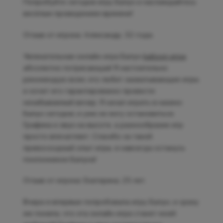
Попробуйте сегодня игру Балун и наслаждайтесь
весёлым проведением времени!
Отзыв от игрока: Александр, 32 года.
Увлекательная онлайн-игра Балун
balloon игра
абсолютно потрясающая! Я настоятельно
рекомендую всем, кто любит захватывающие игры
и хочет его гарантированно провести
незабываемый вечер. Я начал играть в казино
Балун сегодня, и уже не могу остановиться.
Графика и звук на высоте, а разнообразие игр
просто впечатляет. Спасибо за такой
превосходный опыт игры, я навсегда останусь
поклонником Балуна!
Отзыв от игрока: Екатерина, 25 лет.
Вчера я впервые попробовала игру Балун, и сразу
же поняла, что эта онлайн-игра станет моей