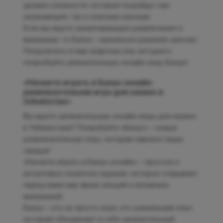
уровни сложности, которые подойдут как
начинающим, так и опытным игрокам.
Если вы ищете захватывающее развлечение и
выигрыши, то Балун – идеальное решение для вас.
Погрузитесь в мир азартных игр seгодня и
попробуйте увлекательную онлайн-игру Балун!
«Начните играть в Балун онлайн:
развлекательная игра для казино в
Uzbekistan»
Вы ищете увлекательные онлайн-игры для казино
в Узбекистане? Попробуйте «Балун» – новую
развлекательную игру, которая завоюет ваше
сердце!
«Начните играть в Балун онлайн» – простое и
интуитивно понятное задание, которое открывает
перед вами мир ярких эмоций и желанных
выигрышей.
Балун – это не просто игра, это уникальный опыт,
который объединяет в себе увлекательный