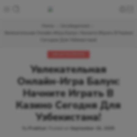
Home
Uncategorized
Увлекательная Онлайн-Игра Балун: Начните Играть В Казино
Сегодня Для Узбекистана!
UNCATEGORIZED
Увлекательная
Онлайн-Игра Балун:
Начните Играть В
Казино Сегодня Для
Узбекистана!
By
Prabhat
.
Posted on
September 16, 2025