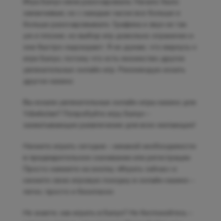
Игра Балун меня разочаровала. Начало было
заманчивым, но с каждым часом все больше и
больше разочаровывало. Графика и звук не так
уж и плохие, но выбор игр довольно ограничен и
они быстро надоедают. Я не думаю, что вернусь к
игре Балун, потому что есть множество других
увлекательных онлайн-игр. Рекомендую искать
другое казино.
Вы искали увлекательные онлайн-игры казино для
Уzbekistan? Попробуйте игру Балун –
захватывающее развлечение для всех желающих!
Начните играть сегодня – никакой необходимости
в предварительном скачивании или регистрации.
Просто нажмите на кнопку «Играть сейчас» и
начните свою игровую поездку в онлайн-казино –
легко, просто и безопасно.
Не знаете, как играть в Балун? Не беспокойтесь –