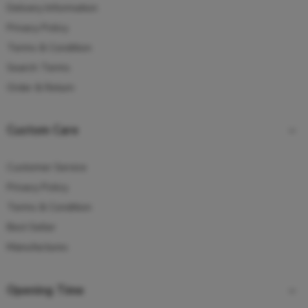
Delivery Information
Privacy Policy
Terms & Condition
Search Terms
Order & Return
Custom Care
Customer Service
Privacy Policy
Terms & Condition
Best Seller
Manufactures
Opening Time