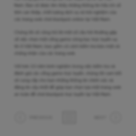
Nam. Bạn sẽ được tìm thấy những thông tin hữu ích về
tính can thiệp, chất lượng dịch vụ và trải nghiệm của
các trang web chơi blackjack online tại Việt Nam.
Chúng tôi sẽ cũng trả lời một số câu hỏi thường gặp
về việc chọn một cổng game sòng bạc trực tuyến uy
tín ở Việt Nam, bao gồm cả cách kiểm tra bảo mật và
chứng nhận của các trang web.
Với hơn 10 năm kinh nghiệm trong việc kiểm tra và
đánh giá các cổng game trực tuyến, chúng tôi cam kết
sẽ cung cấp cho bạn những thông tin chính xác và
đáng tin cậy nhất để giúp bạn chọn lựa một trang web
an toàn để chơi blackjack trực tuyến tại Việt Nam.
PREVIOUS
NEXT