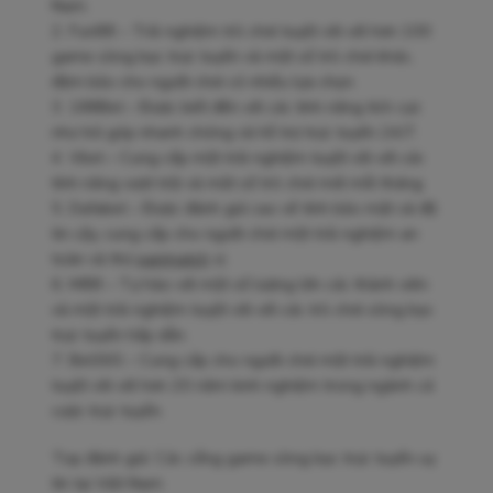
Nam.
2. Fun88 – Trải nghiệm trò chơi tuyệt vời với hơn 100
game sòng bạc trực tuyến và một số trò chơi khác,
đảm bảo cho người chơi có nhiều lựa chọn.
3. 188Bet – Được biết đến với các tính năng tích cực
như trả góp nhanh chóng và hỗ trợ trực tuyến 24/7.
4. Vbet – Cung cấp một trải nghiệm tuyệt vời với các
tính năng vượt trội và một số trò chơi mới mỗi tháng.
5. Dafabet – Được đánh giá cao về tính bảo mật và độ
tin cậy, cung cấp cho người chơi một trải nghiệm an
toàn và thú
parimatch
vị.
6. M88 – Tự hào với một số lượng lớn các thành viên
và một trải nghiệm tuyệt vời với các trò chơi sòng bạc
trực tuyến hấp dẫn.
7. Bet365 – Cung cấp cho người chơi một trải nghiệm
tuyệt vời với hơn 20 năm kinh nghiệm trong ngành cá
cược trực tuyến.
Top đánh giá: Các cổng game sòng bạc trực tuyến uy
tín tại Việt Nam