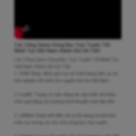
Các Cổng Game Sòng Bạc Trực Tuyến Tốt
Nhất Tại Việt Nam: Đánh Giá Chi Tiết
Các Cổng Game Sòng Bạc Trực Tuyến Tốt Nhất Tại
Việt Nam: Đánh Giá Chi Tiết
1. W88: Được đánh giá cao về chất lượng dịch vụ và
trải nghiệm tốt nhất cho người chơi tại Việt Nam.
2. Fun88: Trang cá cược đáng tin cậy nhất với nhiều
món quà tặng và chương trình khuyến mại hấp dẫn.
3. 188Bet: Được biết đến với sự đa dạng và tính bảo
mật cao trong các trò chơi sòng bạc trực tuyến.