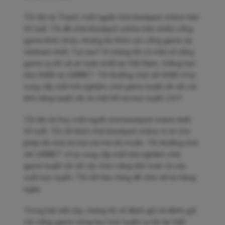
Tôi tên là Thanh, một người chơi blackjack online trên
30 tuổi. Tôi đã chơi blackjack online trên nhiều cổng
game khác nhau, nhưng tôi thích các cổng game tại
Vietnam nhất. Tại sao? Vì chúng tôi có một số cổng
game uy tín và an toàn nhất tại Việt Nam, chẳng hạn
như W88 và 188BET. Tôi thường chơi với W88 vì họ
cung cấp một trải nghiệm chơi game tuyệt vời với các
tính năng tuyệt vời và một hỗ trợ trực tuyến 24/7.
Tôi tên là Huy, một người chơi blackjack online dưới
30 tuổi. Tôi rất thích chơi blackjack online vì nó cho
phép tôi chơi từ mọi nơi mà tôi muốn. Tôi thường chơi
với 188BET vì họ cung cấp một trải nghiệm chơi
game tuyệt vời với các chức năng tính toán và xác
suất trực tuyến. Tôi rất hào hứng để chơi với họ hàng
ngày.
Trong bài viết này, chúng tôi sẽ đánh giá và đánh giá
các cổng game sòng bạc trực tuyến uy tín tại Việt