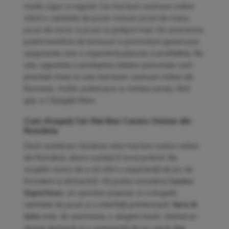
mediu sigur si regulat. Cei mai buni casinouri online
oferă o varietate de jocuri, inclusiv jocuri de masa,
jocuri de noroc si jocuri cu jackpot mari. De asemenea,
puteti beneficia de bonusuri si promotiuni generoase,
asigurandu-vine o experienta placuta si profitabila. Nu
uita, siguranta si protejarea datelor personale sunt
prioritati cheie la cele mai bune casinouri online din
Romania. Astfel, puteti juca cu mintea serala, fără
griji, si Câștigăți Mare.
Cum Alegeți Cel Mai Bun Casino Online din
România
Dacă sunteți pe căutarea celui mai bun casino online
din România, atunci sunteți în locul potrivit. Ne
ocupăm serios de a vă oferi o experiență de joc de
încredere și distractivă. Ați putea considera
Casino
Superlines
, un operator popular cu o bogată
varietate de jocuri și o interfață prietenoasă.
Vera &
John
este, de asemenea, o alegere bună, oferind un
design distractiv și o experiență de joc unică.
Joy