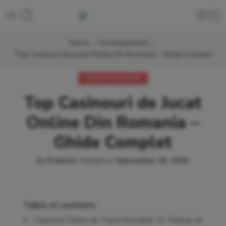
Home
Uncategorized
Top Casinouri de Jucat Online Din Romania – Ghide Complet
UNCATEGORIZED
Top Casinouri de Jucat
Online Din Romania –
Ghide Complet
By
Prabhat
.
Posted on
September 25, 2025
Table of contents
Casinouri Online de Top în România: Ce Trebuie să