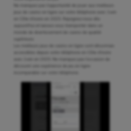
Ne manquez pas l’opportunité de jouer aux meilleurs
jeux de casino en ligne sur votre téléphone avec 1win
en Côte d’Ivoire en 2025. Rejoignez-nous dès
aujourd’hui et laissez-vous transporter dans un
monde de divertissement de casino de qualité
supérieure.
Les meilleurs jeux de casino en ligne sont désormais
accessibles depuis votre téléphone en Côte d’Ivoire
avec 1win en 2025. Ne manquez pas l’occasion de
découvrir une expérience de jeu en ligne
incomparable sur votre téléphone.