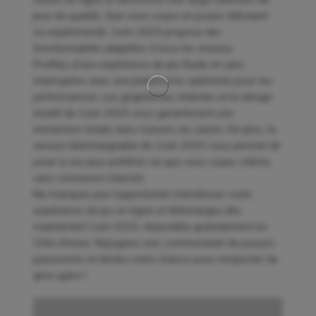
jeux de qualité. Que vous soyez un joueur débutant
ou expérimenté, 1win 2025 propose des
fonctionnalités adaptées à tous les niveaux.
Profitez d’une expérience de jeu fluide et sans
interruption avec une plateforme optimisée pour les
performances. Les graphismes réalistes et le design
intuitif de 1win 2025 vous garantissent une
immersion totale dans l’univers du casino. De plus, la
version téléchargeable de 1win 2025 vous permet de
jouer à vos jeux préférés où que vous soyez, même
sans connexion internet.
Ne manquez pas l’opportunité d’améliorer votre
expérience de jeu en ligne et téléchargez dès
maintenant 1win 2025, disponible gratuitement en
Côte d’Ivoire. Rejoignez une communauté de joueurs
passionnés et tentez votre chance pour remporter de
gros gains !