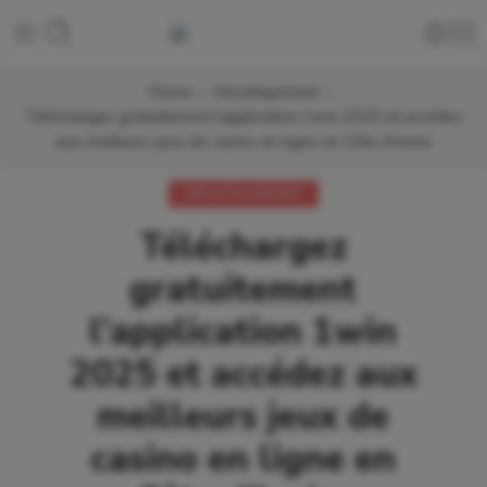
Home
Uncategorized
Téléchargez gratuitement l’application 1win 2025 et accédez
aux meilleurs jeux de casino en ligne en Côte d’Ivoire
UNCATEGORIZED
Téléchargez
gratuitement
l’application 1win
2025 et accédez aux
meilleurs jeux de
casino en ligne en