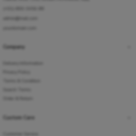
(+01)-800-3456-88
admin@mail.com
yourdomain.com
Company
Delivery Information
Privacy Policy
Terms & Condition
Search Terms
Order & Return
Custom Care
Customer Service