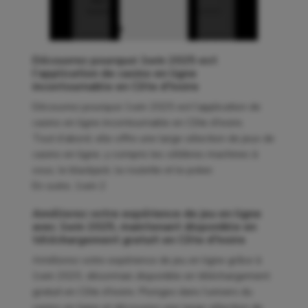
Découvrez pourquoi 1win 2025 est
l’application de casino en ligne
incontournable en Côte d’Ivoire
Découvrez pourquoi 1win 2025 est l’application de
casino en ligne incontournable en Côte d’Ivoire.
Tout d’abord, elle offre une large sélection de jeux de
casino en ligne, y compris les célèbres machines à
sous, le blackjack, la roulette et le poker.
En outre, 1win 2
Améliorez votre expérience de jeu en ligne
avec 1win 2025, maintenant disponible en
téléchargement gratuit en Côte d’Ivoire
Améliorez votre expérience de jeu en ligne grâce à
1win 2025, désormais disponible en téléchargement
gratuit en Côte d’Ivoire. Plongez dans l’univers du
casino en ligne et découvrez une large sélection de