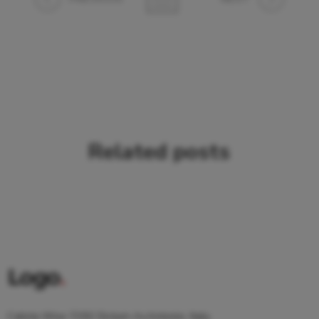
Related posts
Calista Wise 7292 Dictum Av.Antonio, Italy.