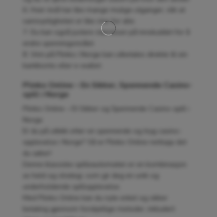
6. Hver nivå har like mange mulige utganger, slik at
sannsynligheten er like stor for alle.
7. Du kan også justere størrelsen på innskuddet for å
endre spenningsnivået.
8. Vinn på Plinko i Norge kan utbetales direkte til ein
bankkonto eller e-wallet.
Plinko Online – En Sikker, Spennende Casino-
spill i Norge
Plinko Online – Et Sikker og Spennende Casino-spill i
Norge
Er du på utkikk etter en spennende og tryg casino-
opplevelse i Norge? Så er Plinko Online nettopp det
du søker!
Denne klassiske spilleautomaten er en kombinasjon
av held og strategi, som gir deg en unik og
underholdende spillopplevelse.
Med Plinko Online kan du nyte enkel og sikker
betaling gjennom forskjellige metoder, inkludert