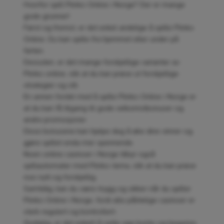
Hvorfor spill Plinko Online i Norge? Der er mange
gode grunner!
Først og fremst, er det enkel andelige å spille Plinko
Online. Du kan spille fra hjemmet eller under på
farten.
Dessuten, er det mange forskjellige varianter av
Plinko online, slik at du kan prøve ut forskjellige
strategier og stil.
En annen fordel med å spille Plinko Online i Norge er
at du kan få tilgang til gode velkomstbonuser og
andre promosjoner.
Disse bonusene kan hjelpe deg å øke dine vinner og
gjøre spillet enda mer spennende.
Noen online casinoer i Norge tilbyr også
spillautomater med Plinko-tema, slik at du kan prøve
noe nytt og forskjellig.
Samtidig, kan du være trygg og sikker når du spiller
Plinko Online i Norge, fordi alle pålitelige casinoer er
sterk regulert og kontrollert.
Sluttelig, er det enkelt å sette opp konto og begynne