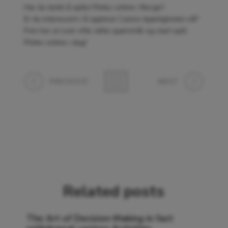
Har du tenkt å spille Plinko online i Norge?
Er du interessert i å oppleve Casino-kjærligheten nå?
Finn her ut over ofte stilte spørsmål og start spill
Plinko online i dag!
PREVIOUS
NEXT
Related posts
The Art of Decision-Making in fast