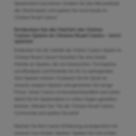
Spielerlebnis bescheren. Erleben Sie den Nervenkitzel
des Glücksspiels und spielen Sie noch heute im
Chicken Road Casino!
Entdecken Sie die Vielfalt der Online-
Casino-Spiele im Chicken Road Casino – Jetzt
spielen!
Entdecken Sie die Vielfalt der Online-Casino-Spiele im
Chicken Road Casino! Genießen Sie eine breite
Palette an Spielen, die von klassischen Tischspielen
wie Blackjack und Roulette bis hin zu aufregenden
Slot-Spielen reichen. Probieren Sie Ihr Glück an
unseren Jackpot-Spielen und gewinnen Sie riesige
Preise. Unser Casino ist benutzerfreundlich und sicher,
damit Sie Ihr Spielerlebnis in vollen Zügen genießen
können. Werden Sie Teil der Chicken Road Casino-
Community und spielen Sie jetzt!
Machen Sie Ihre Casino-Erfahrung unvergesslich mit
unseren Live-Dealer-Spielen. Spielen Sie mit echten