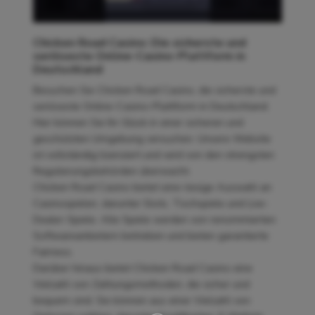
Chicken Road Casino: Die sicherste und
seriöseste Online-Casino-Plattform in
Deutschland
Besuchen Sie Chicken Road Casino, die sicherste und
seriöseste Online-Casino-Plattform in Deutschland.
Hier können Sie Ihr Glück in einer sicheren und
geschützten Umgebung versuchen. Unsere Website
ist vollständig lizenziert und wird von den strengsten
Regulierungsbehörden überwacht.
Chicken Road Casino bietet eine riesige Auswahl an
Casinospielen, darunter Slots, Tischspiele und Live-
Dealer-Spiele. Alle Spiele werden von renommierten
Softwareanbietern betrieben und bieten garantierte
Fairness.
Darüber hinaus bietet Chicken Road Casino eine
Vielzahl von Zahlungsmethoden, die sicher und
bequem sind. Sie können aus einer Vielzahl von