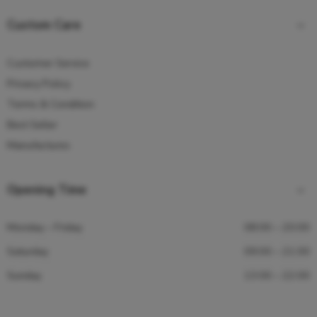
Custom Care
Customer Service
Privacy Policy
Terms & Condition
Best Seller
Manufactures
Opening Time
Monday – Friday
08:00 – 20:00
Saturday
09:00 – 21:00
Sunday
13:00 – 22:00