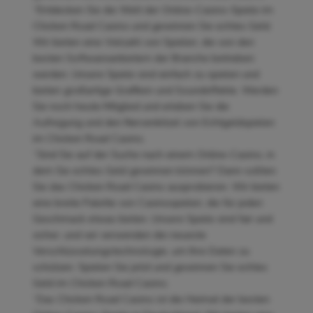
“Entdecken Sie die Welt der Online-Casino-Spiele im
Chicken Road Casino und gewinnen Sie echtes Geld.
Wir bieten eine Vielzahl von Spielen, die von den
besten Softwareanbietern der Branche betrieben
werden. Unsere Spiele sind einfach zu spielen und
bieten großartige Grafiken und Soundeffekte. Werden
Sie noch heute Mitglied und erleben Sie die
Aufregung und den Nervenkitzel von Echtgeldspielen
im Chicken Road Casino.
“Sind Sie auf der Suche nach einem Online-Casino, in
dem Sie echtes Geld gewinnen können? Dann sollten
Sie das Chicken Road Casino ausprobieren. Wir bieten
eine breite Palette von Casinospielen, die für jeden
Geschmack etwas bieten. Unsere Spiele sind fair und
sicher, und wir verwenden die neueste
Verschlüsselungstechnologie, um Ihre Daten zu
schützen. Spielen Sie jetzt und gewinnen Sie echtes
Geld im Chicken Road Casino.
“Das Chicken Road Casino ist die Heimat der besten