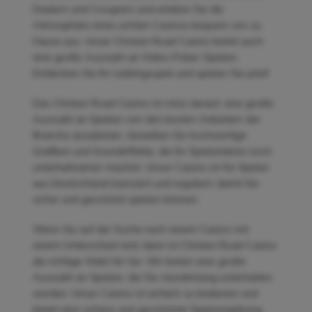
Dealern und Croupiers und erleben Sie die
Atmosphäre eines echten Casinos bequem von zu
Hause aus. Unser Chicken Road Casino bietet auch
eine große Auswahl an Video-Poker-Spielen.
Entdecken Sie Ihr Lieblingsspiel und spielen Sie jetzt!
Das Chicken Road Casino ist stolz darauf, eine große
Auswahl an Spielen von den besten Anbietern der
Branche anzubieten. Genießen Sie hochwertige
Grafiken und Soundeffekte, die Ihr Spielerlebnis noch
unterhaltsamer machen. Unser Casino ist für Spieler
aus Deutschland lizenziert und reguliert, damit Sie
sicher und geschützt spielen können.
Wenn Sie auf der Suche nach einem Casino mit
einem Unterschied sind, dann ist Chicken Road Casino
die richtige Wahl für Sie. Wir bieten eine große
Auswahl an Spielen, die Sie stundenlang unterhalten
werden. Unser Casino ist einfach zu bedienen und
bietet eine sichere und geschützte Spielumgebung.