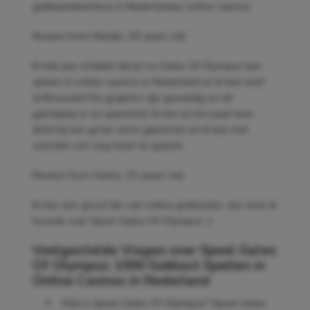
gokkastadventure in Nederlandse online casinos.
Review from Martijn, 28 years old:
Ik heb pas ontdekt dat je nu Gates Of Olympus kan
spelen in online casinos in Nederland en ik ben heel
enthousiast! De graphics zijn geweldig en de
gameplay is zo spannend. Ik ben al een paar keer
dicht bij een grote winst gekomen en ik kan niet
wachten om nog meer te spelen!
Review from Sanne, 33 years old:
Ik ben een groot fan van online gokkasten, dus toen ik
hoorde over Speel Gates Of Olympus: 1
Veelgestelde Vragen over Speel Gates
Of Olympus: 1000 Gokkast Spellen in
Online Casinos in Nederland
Wat is Speel Gates Of Olympus? Speel Gates