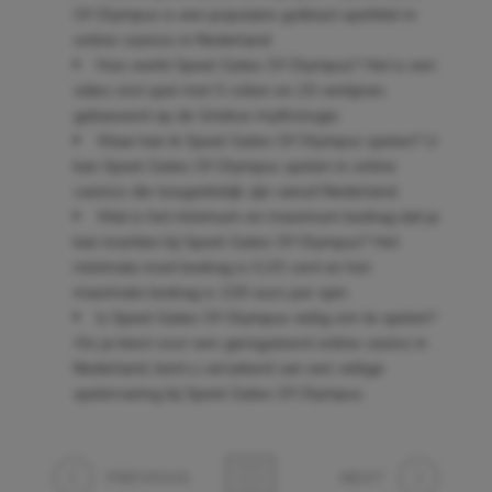
Of Olympus is een populaire gokkast speltitel in
online casinos in Nederland.
Hoe werkt Speel Gates Of Olympus? Het is een
video slot spel met 5 rollen en 20 winlijnen,
gebaseerd op de Griekse mythologie.
Waar kan ik Speel Gates Of Olympus spelen? U
kan Speel Gates Of Olympus spelen in online
casinos die toegankelijk zijn vanuit Nederland.
Wat is het minimum en maximum bedrag dat je
kan inzetten bij Speel Gates Of Olympus? Het
minimale inzet bedrag is 0,20 cent en het
maximale bedrag is 100 euro per spin.
Is Speel Gates Of Olympus veilig om te spelen?
Als je kiest voor een gereguleerd online casino in
Nederland, bent u verzekerd van een veilige
spelervaring bij Speel Gates Of Olympus.
PREVIOUS
NEXT