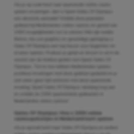
Als je op zoek bent naar spannende online casino
spelers ervaringen, dan is Speel Gates Of Olympus
een absolute aanrader! Ontdek deze populaire
gokkast bij Nederlandse online casinos en geniet van
1000 mogelijkheden om te winnen. Met zijn unieke
thema, sta-out graphics en geweldige gameplay is
Gates Of Olympus een top keuze voor beginners en
ervaren spelers. Probeer je geluk en droom in uit in de
wereld van de Griekse goden met Speel Gates Of
Olympus. Tot nu toe hebben Nederlandse spelers
positieve ervaringen met deze gokkast gedeeld en je
zult zeker geen tijd verliezen met deze spannende
ervaring. Speel Gates Of Olympus vandaag nog aan
en ontdek de 1000 spannendste gokkasten in
Nederlandse online casinos!
Gates Of Olympus: Hoe u 1000 online
casinospelletjes in Nederland kunt spelen
Als je opzoek bent naar Gates Of Olympus en andere