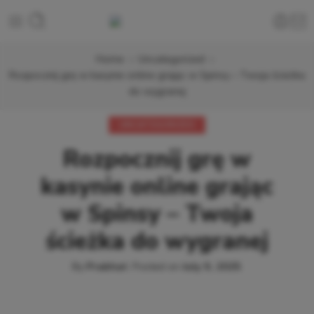
Home
Uncategorized
Rozpocznij grę w kasynie online grając w Spinsy – Twoja ścieżka
do wygranej
UNCATEGORIZED
Rozpocznij grę w
kasynie online grając
w Spinsy – Twoja
ścieżka do wygranej
By
Prabhat
.
Posted on
July 9, 2025