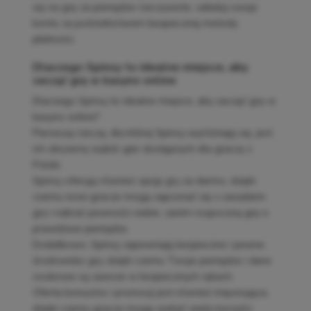
się na grę za pieniądze rzeczywiste, załaduj swoje
konto za pośrednictwem bezpiecznej metody
płatności.
Dlaczego Spinsy to idealne miejsce, aby
zacząć grę w kasyno online
Dlaczego Spinsy to idealne miejsce, aby zacząć grę w
kasyno online?
Pierwszą rzeczą, dla której Spinsy wyróżniają się, jest
ich obszerny wybór gier dostępnych dla graczy z
Polski.
Spinsy oferują również opcję gry za darmo, dzięki
czemu nowi gracze mogą zapoznać się z zasadami
gry i nabrać pewności siebie, zanim rozpoczną grę o
prawdziwe pieniądze.
Dodatkowo, Spinsy zapewniają bezpieczne i pewne
środowisko gry, dzięki czemu Twoje pieniądze i dane
osobowe są zawsze w bezpiecznych rękach.
Oferta bonusów i promocji jest również imponująca,
dzięki czemu gracze mogą zyskać wiele korzyści