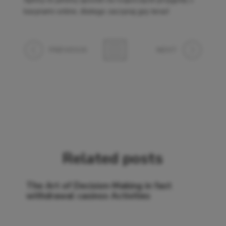
kasynami online, dlatego zaczynaj grę teraz!
PREVIOUS
NEXT
Related posts
The Art of Decision-Making in fast
withdrawal casinos Activities