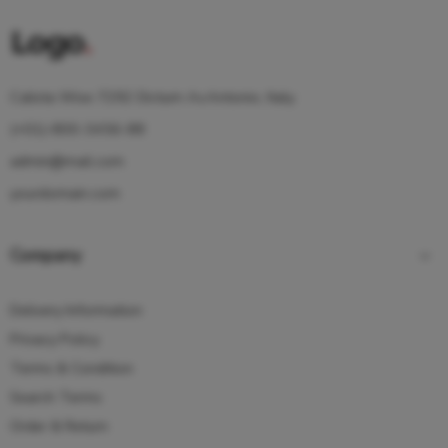
Calista Wise 7292 Dictum Av.Antonio, Italy.
(+01)-800-3456-88
admin@mail.com
yourdomain.com
Company
Delivery Information
Privacy Policy
Terms & Condition
Search Terms
Order & Return