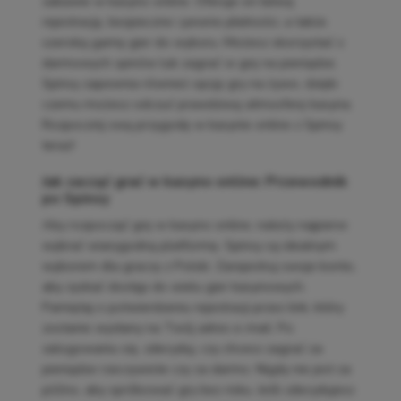
zabawie w kasyno online. Oferuje on łatwą
rejestrację, bezpieczne i pewne płatności, a także
szeroką gamę gier do wyboru. Możesz skorzystać z
darmowych spinów lub zagrać w grę na pieniądze.
Spinsy zapewnia również opcję gry na żywo, dzięki
czemu możesz odczuć prawdziwą atmosferę kasyna.
Rozpocznij swą przygodę w kasynie online z Spinsy
teraz!
Jak zacząć grać w kasyno online: Przewodnik
po Spinsy
Aby rozpocząć grę w kasyno online, należy najpierw
wybrać wiarygodną platformę. Spinsy są idealnym
wyborem dla graczy z Polski. Zarejestruj swoje konto,
aby zyskać dostęp do wielu gier kasynowych.
Pamiętaj o potwierdzeniu rejestracji przez link, który
zostanie wysłany na Twój adres e-mail. Po
zalogowaniu się, zdecyduj, czy chcesz zagrać za
pieniądze rzeczywiste czy za darmo. Nigdy nie jest za
późno, aby spróbować gry bez risku. Jeśli zdecydujesz