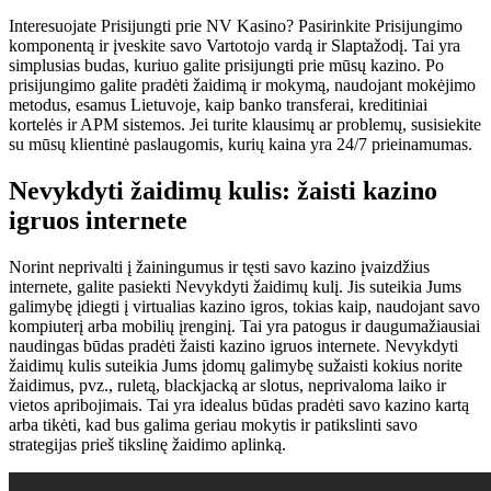
Interesuojate Prisijungti prie NV Kasino? Pasirinkite Prisijungimo
komponentą ir įveskite savo Vartotojo vardą ir Slaptažodį. Tai yra
simplusias budas, kuriuo galite prisijungti prie mūsų kazino. Po
prisijungimo galite pradėti žaidimą ir mokymą, naudojant mokėjimo
metodus, esamus Lietuvoje, kaip banko transferai, kreditiniai
kortelės ir APM sistemos. Jei turite klausimų ar problemų, susisiekite
su mūsų klientinė paslaugomis, kurių kaina yra 24/7 prieinamumas.
Nevykdyti žaidimų kulis: žaisti kazino
igruos internete
Norint neprivalti į žainingumus ir tęsti savo kazino įvaizdžius
internete, galite pasiekti Nevykdyti žaidimų kulį. Jis suteikia Jums
galimybę įdiegti į virtualias kazino igros, tokias kaip, naudojant savo
kompiuterį arba mobilių įrenginį. Tai yra patogus ir daugumažiausiai
naudingas būdas pradėti žaisti kazino igruos internete. Nevykdyti
žaidimų kulis suteikia Jums įdomų galimybę sužaisti kokius norite
žaidimus, pvz., ruletą, blackjacką ar slotus, neprivaloma laiko ir
vietos apribojimais. Tai yra idealus būdas pradėti savo kazino kartą
arba tikėti, kad bus galima geriau mokytis ir patikslinti savo
strategijas prieš tikslinę žaidimo aplinką.