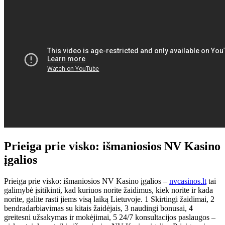
Prieiga prie visko: išmaniosios NV Kasino
įgalios
Prieiga prie visko: išmaniosios NV Kasino įgalios –
nvcasinos.lt
tai
galimybė įsitikinti, kad kuriuos norite žaidimus, kiek norite ir kada
norite, galite rasti jiems visą laiką Lietuvoje. 1 Skirtingi žaidimai, 2
bendradarbiavimas su kitais žaidėjais, 3 naudingi bonusai, 4
greitesni užsakymas ir mokėjimai, 5 24/7 konsultacijos paslaugos –