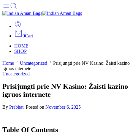
0
Cart
HOME
SHOP
Home
Uncategorized
Prisijungti prie NV Kasino: Žaisti kazino
igruos internete
Uncategorized
Prisijungti prie NV Kasino: Žaisti kazino
igruos internete
By
Prabhat
.
Posted on
November 6, 2025
Table Of Contents