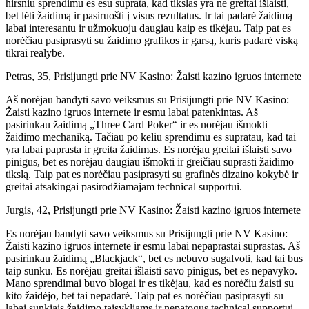
hirsniu sprendimu es esu suprata, kad tikslas yra ne greitai išlaisti,
bet lėti žaidimą ir pasiruošti į visus rezultatus. Ir tai padarė žaidimą
labai interesantu ir užmokuoju daugiau kaip es tikėjau. Taip pat es
norėčiau pasiprasyti su žaidimo grafikos ir garsą, kuris padarė viską
tikrai realybe.
Petras, 35, Prisijungti prie NV Kasino: Žaisti kazino igruos internete
Aš norėjau bandyti savo veiksmus su Prisijungti prie NV Kasino:
Žaisti kazino igruos internete ir esmu labai patenkintas. Aš
pasirinkau žaidimą „Three Card Poker“ ir es norėjau išmokti
žaidimo mechaniką. Tačiau po keliu sprendimu es supratau, kad tai
yra labai paprasta ir greita žaidimas. Es norėjau greitai išlaisti savo
pinigus, bet es norėjau daugiau išmokti ir greičiau suprasti žaidimo
tikslą. Taip pat es norėčiau pasiprasyti su grafinės dizaino kokybė ir
greitai atsakingai pasirodžiamajam technical supportui.
Jurgis, 42, Prisijungti prie NV Kasino: Žaisti kazino igruos internete
Es norėjau bandyti savo veiksmus su Prisijungti prie NV Kasino:
Žaisti kazino igruos internete ir esmu labai nepaprastai suprastas. Aš
pasirinkau žaidimą „Blackjack“, bet es nebuvo sugalvoti, kad tai bus
taip sunku. Es norėjau greitai išlaisti savo pinigus, bet es nepavyko.
Mano sprendimai buvo blogai ir es tikėjau, kad es norėčiu žaisti su
kito žaidėjo, bet tai nepadarė. Taip pat es norėčiau pasiprasyti su
labai sunkiais žaidimo taisykliams ir nepatogus technical supportui.