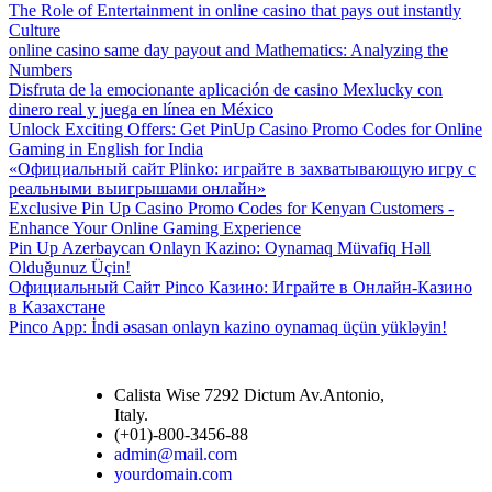
The Role of Entertainment in online casino that pays out instantly
Culture
online casino same day payout and Mathematics: Analyzing the
Numbers
Disfruta de la emocionante aplicación de casino Mexlucky con
dinero real y juega en línea en México
Unlock Exciting Offers: Get PinUp Casino Promo Codes for Online
Gaming in English for India
«Официальный сайт Plinko: играйте в захватывающую игру с
реальными выигрышами онлайн»
Exclusive Pin Up Casino Promo Codes for Kenyan Customers -
Enhance Your Online Gaming Experience
Pin Up Azerbaycan Onlayn Kazino: Oynamaq Müvafiq Həll
Olduğunuz Üçin!
Официальный Сайт Pinco Казино: Играйте в Онлайн-Казино
в Казахстане
Pinco App: İndi əsasan onlayn kazino oynamaq üçün yükləyin!
Calista Wise 7292 Dictum Av.Antonio,
Italy.
(+01)-800-3456-88
admin@mail.com
yourdomain.com