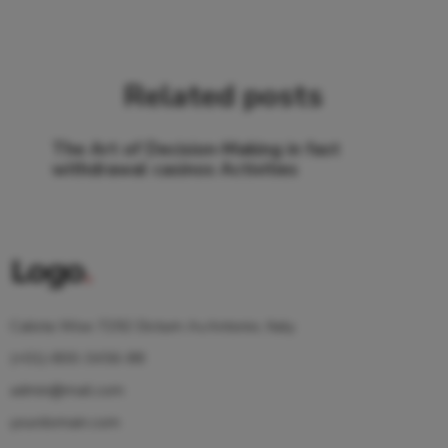
Related posts
The Art of Decision-Making in fast
withdrawal casinos Activities
Calista Wise 7292 Dictum Av.Antonio, Italy.
(+01)-800-3456-88
admin@mail.com
yourdomain.com