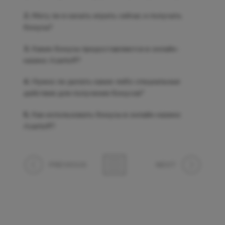
2.
Могу ли я начать играть сейчас и получать
бонусы?
3.
Какие бонусы предоставляются в онлайн-
казино Azartoff?
4.
Нужно ли делать какие-либо специальные
действия для получения бонусов?
5.
Как использовать бонусы в онлайн-казино
Azartoff?
PREVIOUS
NEXT