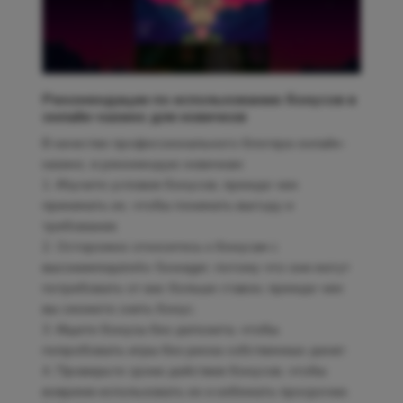
Рекомендации по использованию бонусов в
онлайн-казино для новичков
В качестве профессионального блогера онлайн-
казино, я рекомендую новичкам:
1. Изучите условия бонусов, прежде чем
принимать их, чтобы понимать выгоду и
требования.
2. Осторожно относитесь к бонусам с
высокимrequire4x-5xwager, потому что они могут
потребовать от вас больше ставок, прежде чем
вы сможете снять бонус.
3. Ищите бонусы без депозита, чтобы
попробовать игры без риска собственных денег.
4. Проверьте сроки действия бонусов, чтобы
вовремя использовать их и избежать просрочки.