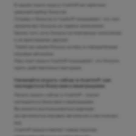
В нашем опыте игры в Azartoff мы заметили
широкий выбор бонусов.
Отзывы о бонусах в Azartoff показывают, что они
предлагают бонусы на первое зачисление.
Кроме того, есть бонусы за повторные зачисления
и за приглашение друзей.
Также мы нашли бонусы за игру в определенные
игровые автоматы.
Наш опыт игры в Azartoff показывает, что бонусы
здесь действительно выгодные.
Начинайте играть сейчас в Azartoff: как
насладиться бонусами и выигрышами
Начать играть сейчас в Azartoff – значит
насладиться бонусами и выигрышами.
Вы можете воспользоваться широким
ассортиментом игровых автоматов и настольных
игр.
Azartoff предоставляет новым игрокам