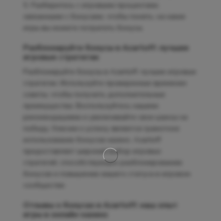
5. Разберитесь с игровыми процентами,
связанными с бонусами, чтобы понять, на какие
игры вы можете потратить бонусы.
Разблокируйте бонусы в Azartoff: лучшие
игровые стратегии
Разблокируйте бонусы в Azartoff: лучшие игровые
стратегии. Используйте проверенные временем
советы, чтобы получить дополнительные
преимущества. Воспользуйтесь нашими
рекомендациями и увеличивайте свои шансы на
победу. Ключем к успеху является грамотное
использование бонусов казино. Azartoff
предоставляет широкий выбор игровых
стратегий, способствующих разблокированию
бонусов и повышению вашего статуса в игровом
сообществе.
Отзывы о бонусах в Azartoff: наш опыт
игры в онлайн-казино