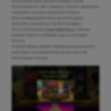
необходима простая регистрация и вход.
Регистрация на сайте занимает немного времени и
позволяет получать различные бонусы.
Для активирования бонусов необходимо
заполнить реквизиты и пройти проверку.
После регистрации
Азартофф бонус
и входа
начните играть в любимые игры и получайте
бонусы.
Azartoff предоставляет обширные возможности
для игры и получения бонусов при простой
регистрации и входе.