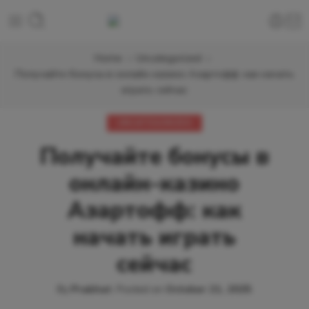
Home
Uncategorized
Получайте бонусы в онлайн-казино Азартофф: как начать
играть сейчас
UNCATEGORIZED
Получайте бонусы в
онлайн-казино
Азартофф: как
начать играть
сейчас
By
Prabhat
.
Posted on
October 21, 2025