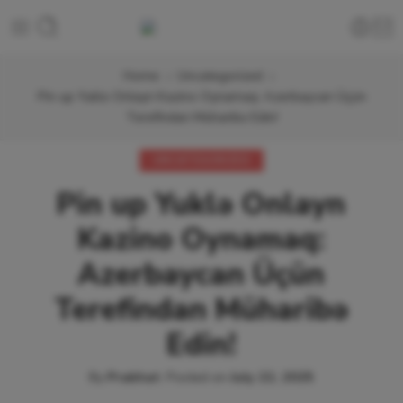
Home
Uncategorized
Pin up Yuklə Onlayn Kazino Oynamaq: Azerbaycan Üçün
Terefindan Müharibə Edin!
UNCATEGORIZED
Pin up Yuklə Onlayn
Kazino Oynamaq:
Azerbaycan Üçün
Terefindan Müharibə
Edin!
By
Prabhat
.
Posted on
July 22, 2025