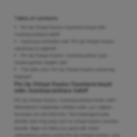
Table of contents
Pin Up Onlayn Kazino Oyunlarını keçid edin:
Azerbaycanlılara təklif!
Üçüncuya müharibə edin: Pin Up Onlayn Kazino
oynamaq öz işığında!
Pin Up Onlayn Kazino: Azerbaycanlılar üçün
müziksayənlər təqdim edir!
Tək aktiv olun: Pin Up Onlayn Kazino oynamaqı
başlayın!
Pin Up Onlayn Kazino Oyunlarını keçid
edin: Azerbaycanlılara təklif!
Pin Up Onlayn Kazino, Azerbaycanlılara tövbe edin!
Müharibələr miqdardan istifadə edək, çox sağlam
bonuslar elə edə bilərsiniz. Yeni katalogumuzda,
dəstək olan eng yaxşı slot və onlayn kazino oyunları
barədir. Əgər sizi daha çox qeyd edir, bizim
xidmətimizə şəhər sizinlə! Pin Up Onlayn Kazino, sizin