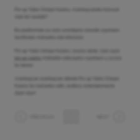
Pin up Yuklə Onlayn Kazino, Azerbaycanda mövcud
olan bir nəsildir?
Bu platformda siz sizin sevirdiyiniz sinəvlik oyunların
terefindan müharibə edə bilərsiniz.
Pin up Yuklə Onlayn Kazino, nəzərə alınıb, sizin üçün
pin up casino
müharibə edəcəyiniz oyunların ç oxvəsi
ilə tanınır.
Azerbaycan azərbaycan dilində Pin up Yuklə Onlayn
Kazino ilə müharibə edin, endless entertainmentə
daxil olun!
PREVIOUS
NEXT