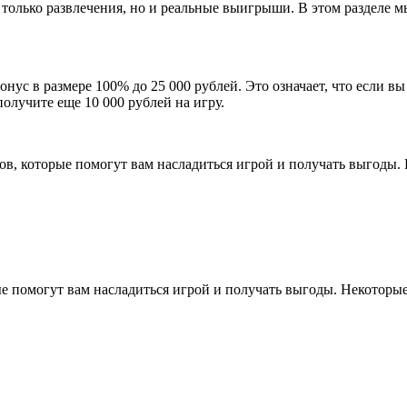
е только развлечения, но и реальные выигрыши. В этом разделе 
нус в размере 100% до 25 000 рублей. Это означает, что если в
получите еще 10 000 рублей на игру.
ов, которые помогут вам насладиться игрой и получать выгоды. 
ые помогут вам насладиться игрой и получать выгоды. Некоторые