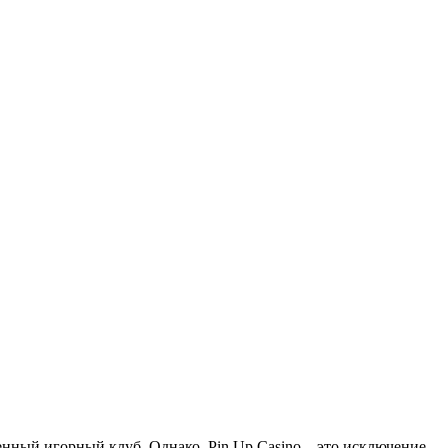
нный игорный клуб. Однако, Pin Up Casino – это исключение