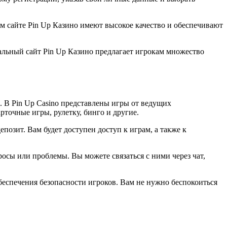
м сайте Pin Up Казино имеют высокое качество и обеспечивают
иальный сайт Pin Up Казино предлагает игрокам множество
и. В Pin Up Casino представлены игры от ведущих
арточные игры, рулетку, бинго и другие.
позит. Вам будет доступен доступ к играм, а также к
просы или проблемы. Вы можете связаться с ними через чат,
беспечения безопасности игроков. Вам не нужно беспокоиться