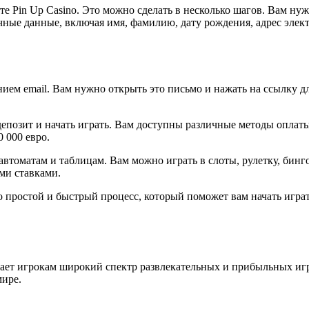
те Pin Up Casino. Это можно сделать в несколько шагов. Вам ну
ичные данные, включая имя, фамилию, дату рождения, адрес эле
ием email. Вам нужно открыть это письмо и нажать на ссылку д
позит и начать играть. Вам доступны различные методы оплаты, вкл
 000 евро.
 автоматам и таблицам. Вам можно играть в слоты, рулетку, бин
ми ставками.
то простой и быстрый процесс, который поможет вам начать игра
агает игрокам широкий спектр развлекательных и прибыльных иг
мире.