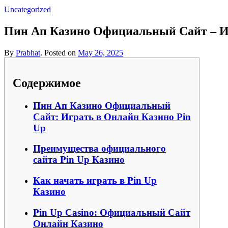
Uncategorized
Пин Ап Казино Официальный Сайт – Иг
By
Prabhat
.
Posted on
May 26, 2025
Содержимое
Пин Ап Казино Официальный
Сайт: Играть в Онлайн Казино Pin
Up
Преимущества официального
сайта Pin Up Казино
Как начать играть в Pin Up
Казино
Pin Up Casino: Официальный Сайт
Онлайн Казино