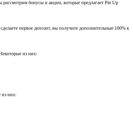
мы рассмотрим бонусы и акции, которые предлагает Pin Up
ы сделаете первое депозит, вы получите дополнительные 100% к
Некоторые из них:
 из них: