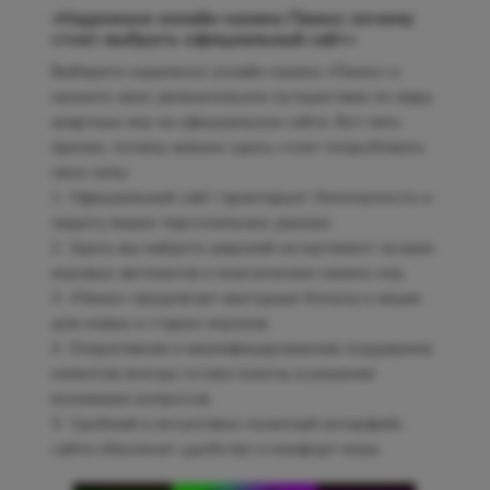
«Надежное онлайн-казино Пинко: почему
стоит выбрать официальный сайт»
Выберите надежное онлайн-казино «Пинко» и
начните свое увлекательное путешествие по миру
азартных игр на официальном сайте. Вот пять
причин, почему именно здесь стоит попробовать
свои силы:
1. Официальный сайт гарантирует безопасность и
защиту ваших персональных данных.
2. Здесь вы найдете широкий ассортимент лучших
игровых автоматов и классических казино-игр.
3. «Пинко» предлагает выгодные бонусы и акции
для новых и старых игроков.
4. Оперативная и квалифицированная поддержка
клиентов всегда готова помочь в решении
возникших вопросов.
5. Удобный и интуитивно понятный интерфейс
сайта обеспечит удобство и комфорт игры.