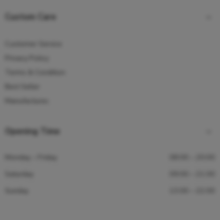
Custom Care
Customer Service
Privacy Policy
Terms & Condition
Best Seller
Manufactures
Opening Time
Monday – Friday
08:00 – 20:00
Saturday
09:00 – 21:00
Sunday
13:00 – 22:00