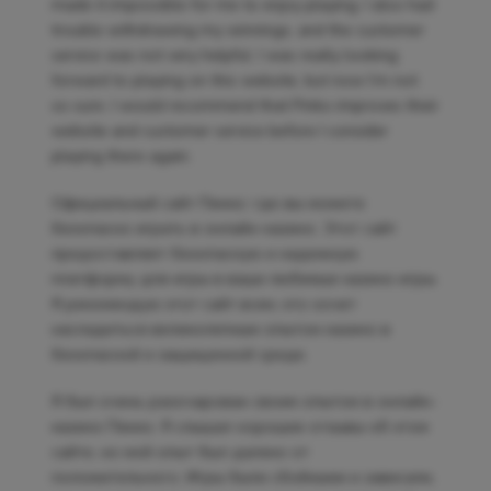
made it impossible for me to enjoy playing. I also had
trouble withdrawing my winnings, and the customer
service was not very helpful. I was really looking
forward to playing on this website, but now I’m not
so sure. I would recommend that Pinko improves their
website and customer service before I consider
playing there again.
Официальный сайт Пинко: где вы можете
безопасно играть в онлайн-казино. Этот сайт
предоставляет безопасную и надежную
платформу для игры в ваши любимые казино игры.
Я рекомендую этот сайт всем, кто хочет
насладиться великолепным опытом казино в
безопасной и защищенной среде.
Я был очень разочарован своим опытом в онлайн-
казино Пинко. Я слышал хорошие отзывы об этом
сайте, но мой опыт был далеко от
положительного. Игры были сбойными и зависали,