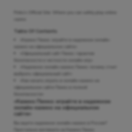
Pinko’s Official Site: Where you can safely play online
casino
Table Of Contents
«Казино Пинко: играйте в надежном онлайн-
казино на официальном сайте»
«Официальный сайт Пинко: гарантия
безопасности и честности онлайн-игр»
«Надежное онлайн-казино Пинко: почему стоит
выбрать официальный сайт»
«Как начать играть в онлайн-казино на
официальном сайте Пинко в полной
безопасности»
«Казино Пинко: играйте в надежном
онлайн-казино на официальном
сайте»
Вы ищете надежное онлайн-казино в России?
Пристально взгляните на Казино Пинко.