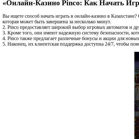
«Онлайн-Казино Pinco: Как Начать Игр
Вы ищете способ начать играть в онлайн-казино в Казахстане?
которая может быть завершена за несколько минут.
2. Pinco предоставляет широкий выбор игровых автоматов и др
3. Кроме того, они имеют надежную систему безопасности, ко
4. Pinco также предлагает различные бонусы и акции для новы
5. Наконец, их клиентская поддержка доступна 24/7, чтобы по