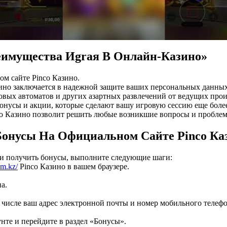
еимущества Иgraя В Онлайн-Казино»
ом сайте Pinco Казино.
зино заключается в надежной защите ваших персональных данны
овых автоматов и других азартных развлечений от ведущих прои
онусы и акции, которые сделают вашу игровую сессию еще боле
co Казино позволит решить любые возникшие вопросы и пробле
Бонусы На Официальном Сайте Pinco Ка
 и получить бонусы, выполните следующие шаги:
om.kz/
Pinco Казино в вашем браузере.
а.
м числе ваш адрес электронной почты и номер мобильного телефо
нте и перейдите в раздел «Бонусы».