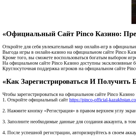
«Официальный Сайт Pinco Казино: Пр
Откройте для себя увлекательный мир онлайн-игр в официальн
Выгода игры в онлайн-казино на официальном сайте Pinco Ка
Кроме того, вы сможете воспользоваться богатым выбором игр
На официальном сайте Pinco Казино доступны эксклюзивные б
Круглосуточная поддержка игроков на официальном сайте Pin
«Как Зарегистрироваться И Получить 
Чтобы зарегистрироваться на официальном сайте Pinco Казино
1. Откройте официальный сайт
https://pinco-official-kazakhstan.c
2. Нажмите кнопку «Регистрация» в правом верхнем углу экран
3. Заполните необходимые данные для создания аккаунта, в то
4. После успешной регистрации, авторизируйтесь в своем аккау