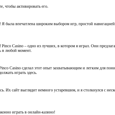
е, чтобы активировать его.
 Я была впечатлена широким выбором игр, простой навигацией 
 of Pinco Casino – одно из лучших, в котором я играл. Они предл
ь в любой момент.
 of Pinco Casino сделал этот опыт захватывающим и легким для п
олжать играть здесь.
вилось. Их сайт выглядит немного устаревшим, и я столкнулся с 
аконно играть в онлайн-казино!