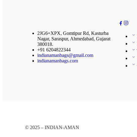
2JG6+XPX, Gomtipur Rd, Kasturba
Nagar, Saraspur, Ahmedabad, Gujarat
380018.
+91 6204822344
indianamanbags@gmail.com
indianamanbags.com
© 2025 – INDIAN-AMAN