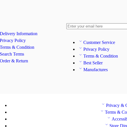
Delivery Information
Privacy Policy
Customer Service
Terms & Condition
Privacy Policy
Search Terms
Terms & Condition
Order & Return
Best Seller
Manufactures
Privacy & 
Terms & Co
Accessib
Store Dir