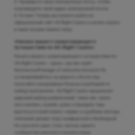
5. Проверьте свою электронную почту, чтобы
подтвердить свой адрес электронной почты.
6. Готово! Теперь вы можете войти на
официальный сайт All Right Casino и начать играть
в наши лучшие казино-игры.
«Начало вашего захватывающего
путешествия по All Right Casino»
Начало вашего захватывающего путешествия по
All Right Casino – здесь, где вас ждёт
бесплатноеPackage of welcome-bonuses! Не
останавливайтесь на дороге к богатству,
получайте ежедневные бонусы и participate in
exiting tournaments. All Right Casino предлагает
широкий выбор развлечений, таких как: casino
slot-machine, roulette, poker и blackjack. Наш
круглосуточный клиент-сервис и удобные методы
платежей делают игру комфортной и безбедной.
Не упустите шанс стать частью нашего
сообщества игроков и начните ваше