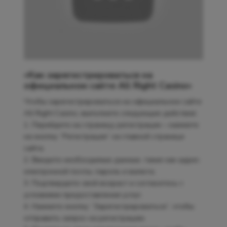
«Как зарегистрироваться на
официальном сайте All Right Casino»
Чтобы зарегистрироваться на официальном сайте
All Right Casino, выполните следующие действия:
1. Перейдите на страницу регистрации – нажмите
на кнопку “Регистрация” на главной странице
сайта.
2. Введите необходимые данные, такие как адрес
электронной почты, пароль и валюта.
3. Подтвердите свой возраст и согласитесь с
условиями предоставления услуг.
4. Нажмите кнопку “Зарегистрироваться”, чтобы
отправить запрос на регистрацию.