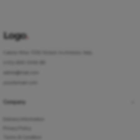
Calista Wise 7292 Dictum Av.Antonio, Italy.
(+01)-800-3456-88
admin@mail.com
yourdomain.com
Company
Delivery Information
Privacy Policy
Terms & Condition