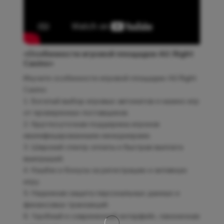
«Особенности игровой площадки All Right
Casino»
Изучите особенности игровой площадки All Right
Casino:
1. Богатый выбор игровых автоматов и казино игр
от проверенных поставщиков.
2. Круглосуточная поддержка игроков
квалифицированными менеджерами.
3. Широкий спектр оплаты и быстрая выплата
выигрышей.
4. Кэшбэк и бонусы за регистрацию и активную
игру.
5. Надежная защита персональных данных и
финансовых транзакций.
6. Удобный и современный интерфейс, лаконичная