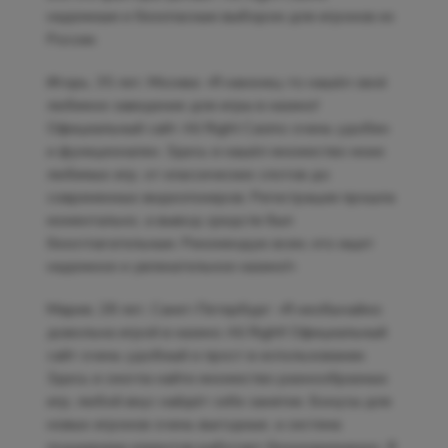
надежным и безопасным выбором для игроков из
России.
Игорь, 35 лет, Москва: «Я наконец-то нашёл своё
любимое заведение для игры в казино!
Официальный сайт All Right Casino очень удобен
и функционален. Здесь я нашёл множество моих
любимых игр, от классических слотов до
современных видеопокеров. Регистрация прошла
моментально, а вывод средств был
безотлагательным. Рекомендую всем, кто ищет
надежное и увлекательное казино!»
Мария, 28 лет, Санкт-Петербург: «Я необычайно
довольна игрой в казино All Right! Официальный
сайт очень удобный и прост в использовании.
Здесь я смогла найти множество разнообразных
игр, любой вкус найдёт себе занятие. Бонусы для
новых игроков очень выгодные, а система
поддержки клиентов работает безукоризненно. Я