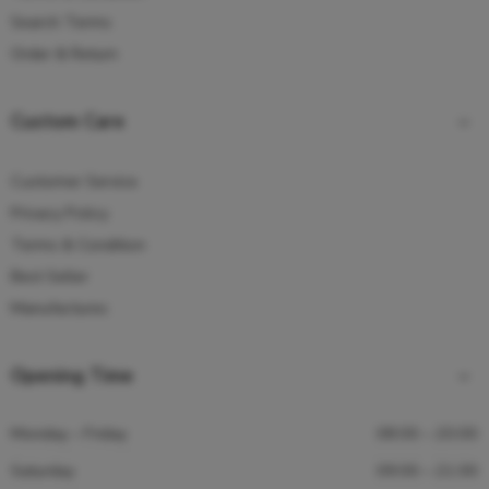
Search Terms
Order & Return
Custom Care
Customer Service
Privacy Policy
Terms & Condition
Best Seller
Manufactures
Opening Time
Monday – Friday
08:00 – 20:00
Saturday
09:00 – 21:00