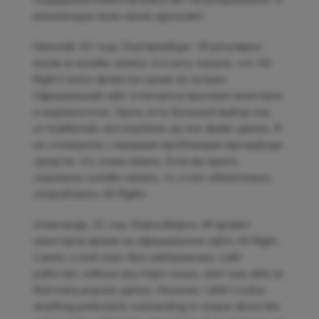
рекомендую всем своим друзьям!»
Николай, 42 года, Екатеринбург: «Я регулярно
играю в онлайн-казино, и я могу сказать, что All
Right Casino является одним из лучших.
Официальный сайт отличается высоким качеством
и надежностью. Здесь есть большой выбор игр,
от traditionals slot machines до live dealer games. Я
не столкнулся с никакими проблемами при выводе
средств, что очень важно. Если вы ищите
надежное онлайн-казино, то стоит обязательно
попробовать All Right»
Александр, 31 год, Новосибирск: «Я провёл
некоторое время на официальном сайте All Right
Casino, и мой опыт был нейтральным. Сайт
работает without any major issues, and I was able to
find many popular games. However, I didn’t notice
anything particularly outstanding or unique about the