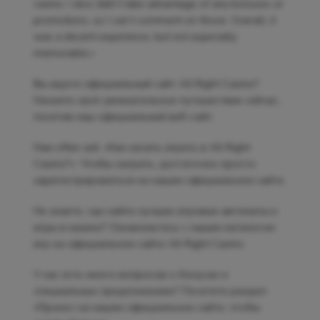
casino. I also didn’t take advantage of any bonuses or
promotions, so I can’t comment on those. Overall, it
was a decent experience, but not especially
memorable.»
Вы ищете официальный сайт All Right Casino?
Начните своё увлекательное путешествие сейчас,
посетив наш официальный веб-сайт.
Нам often ask: «Как начать играть в All Right
Casino?». Чтобы сыграть, достаточно просто
зарегистрироваться на нашем официальном сайте.
Не знаете, где найти лучшие игровые автоматы и
игры в казино? Ознакомьтесь с нашим каталогом
игр на официальном сайте All Right Casino.
У нас есть много вопросов о бонусах и
специальных предложениях? Посетите раздел
«Промо» на нашем официальном сайте, чтобы