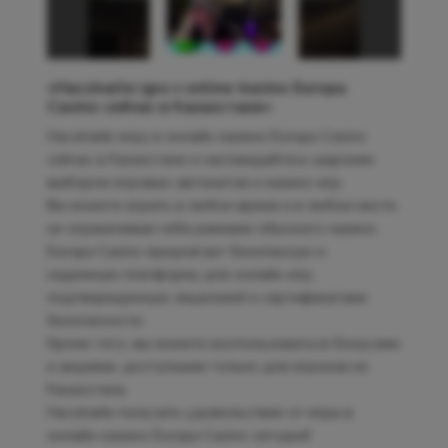
«Наczinaite igru v online-kazino Europa
Casino сейчас в Казахстане»
Наczinaite игру в онлайн-казино Europa Casino
сейчас в Казахстане и наслаждайтесь широким
выбором игровых автоматов и казино-игр.
Вы можете играть в любое время и в любом месте,
не ограничивая себя рамками обычного казино.
Europa Casino предлагает безопасную и
надежную платформу для онлайн-игр,
подтвержденную лицензией и сертификатами
безопасности.
Кроме того, вы можете воспользоваться бонусами
и акциями, доступными только для игроков из
Казахстана.
Наczinaite получать удовольствие от игры в
онлайн-казино Europa Casino сегодня!