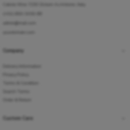
Calista Wise 7292 Dictum Av.Antonio, Italy.
(+01)-800-3456-88
admin@mail.com
yourdomain.com
Company
Delivery Information
Privacy Policy
Terms & Condition
Search Terms
Order & Return
Custom Care