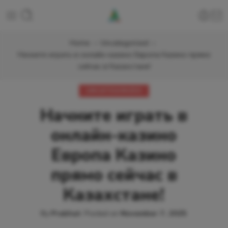
Home
Uncategorized
Начните играть в онлайн-казино Европа Казино прямо
сейчас в Казахстане!
UNCATEGORIZED
Начните играть в
онлайн-казино
Европа Казино
прямо сейчас в
Казахстане!
By
Prabhat
.
Posted on
November 7, 2025