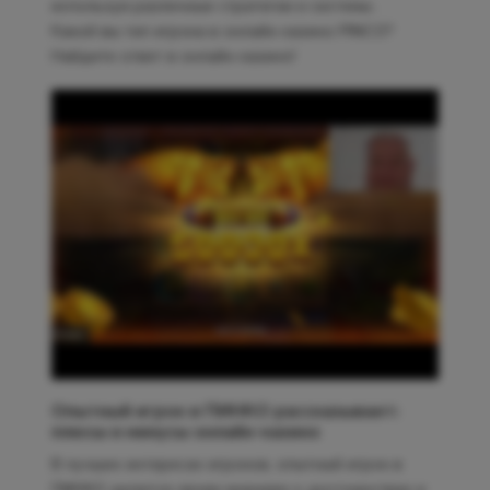
используя различные стратегии и системы .
Какой вы тип игрока в онлайн-казино PINCO?
Найдите ответ в онлайн-казино!
Опытный игрок в ПИНКО рассказывает:
плюсы и минусы онлайн-казино
В лучших интересах игроков, опытный игрок в
ПИНКО делится своим мнением о достоинствах и