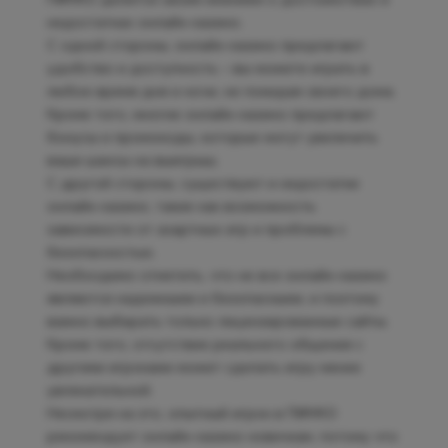
недостатках онлайн-казино.
С одной стороны, онлайн-казино предлагают
удобство и доступность – вы можете играть в
любое время дня и ночи, не покидая своего дома.
Кроме того, многие онлайн-казино предлагают
бонусы и промокоды, которые могут увеличить
ваши шансы на выигрыш.
С другой стороны, существуют и недостатки
онлайн-казино, такие как возможность
зависимости от азартных игр и проблемы с
безопасностью.
Необходимо отметить, что не все онлайн-казино
являются надежными и безопасными, и поэтому
важно выбирать только лицензированные сайты.
Кроме того, отсутствие реального общения с
другими игроками может сделать игру менее
увлекательной.
Несмотря на это, опытный игрок в ПИНКО
рекомендует онлайн-казино новичкам, потому что