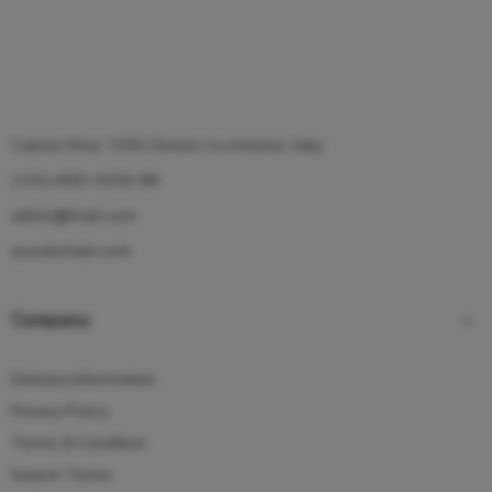
Calista Wise 7292 Dictum Av.Antonio, Italy.
(+01)-800-3456-88
admin@mail.com
yourdomain.com
Company
Delivery Information
Privacy Policy
Terms & Condition
Search Terms