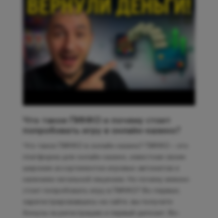
Что такое ПИНКО и почему стоит
попробовать игру в онлайн-казино?
Что такое ПИНКО в онлайн-казино? ПИНКО – это
платформа для онлайн-казино, известная своим
широким ассортиментом игровых автоматов и
наличием легальной лицензии. Но почему именно
стоит попробовать игру в ПИНКО? Во-первых,
зарегистрировавшись на сайте, вы получите
бонусы за регистрацию и первый депозит. Во-