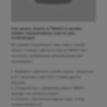
Как начать играть в ПИНКО в онлайн-
казино: незаменимые советы для
начинающих
Вы решили попробовать свои силы в онлайн-
казино и искали советы по игре в ПИНКО? Вот
несколько незаменимых рекомендаций для
начинающих:
1. Выберите надежное онлайн-казино: убедитесь
в его лицензии и прочтете отзывы других
игроков.
2. Ознакомьтесь с правилами игры в ПИНКО,
прежде чем начинать играть.
3. Начните с бесплатной версии игры, чтобы
попрактиковаться.