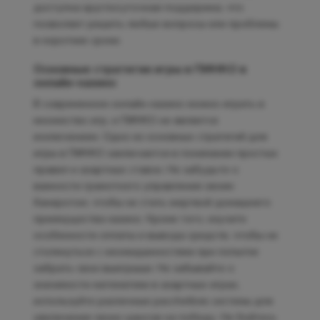
доступна круглосуточная поддержка, что
позволяет решить любые вопросы или проблемы
в короткие сроки.
Основные стратегии игры в ПИНКО в
онлайн-казино
В современном онлайн-казино можно играть в
множество игр, и ПИНКО не является
исключением. Одно из основных стратегий для
игры в ПИНКО заключается в понимании простых
правил и азартных ставок. Не забудьте о
важности грамотного управления своим
банкротом, чтобы не стать жертвой домашнего
преимущества казино. Кроме того, изучите
особенности оплаты и вывода средств, чтобы не
столкнуться с неожиданностями при попытке
забрать свои выигрыши. Не забывайте о
значимости математики в азартных играх,
используйте различные расchetlivie системы для
увеличения своих шансов на победу. Не бойтесь