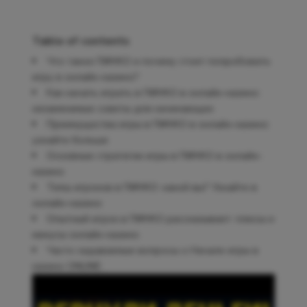
Table of contents
Что такое ПИНКО и почему стоит попробовать
игру в онлайн-казино?
Как начать играть в ПИНКО в онлайн-казино:
незаменимые советы для начинающих
Преимущества игры в ПИНКО в онлайн-казино:
узнайте больше
Основные стратегии игры в ПИНКО в онлайн-
казино
Типы игроков в ПИНКО: какой вы? Узнайте в
онлайн-казино
Опытный игрок в ПИНКО рассказывает: плюсы и
минусы онлайн-казино
Часто задаваемые вопросы о Начале игры в
казино ONLINE: