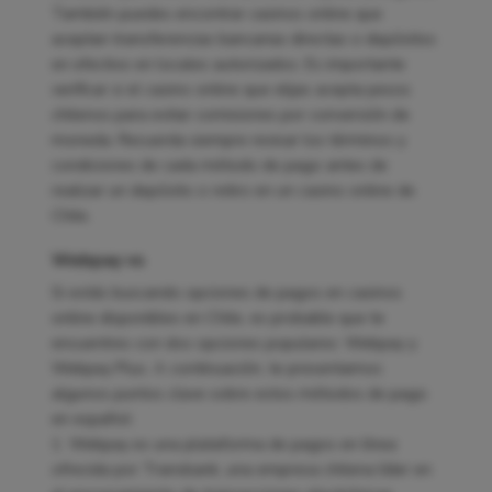
También puedes encontrar casinos online que
aceptan transferencias bancarias directas o depósitos
en efectivo en locales autorizados. Es importante
verificar si el casino online que elijas acepta pesos
chilenos para evitar comisiones por conversión de
moneda. Recuerda siempre revisar los términos y
condiciones de cada método de pago antes de
realizar un depósito o retiro en un casino online de
Chile.
Webpay vs
Si estás buscando opciones de pagos en casinos
online disponibles en Chile, es probable que te
encuentres con dos opciones populares: Webpay y
Webpay Plus. A continuación, te presentamos
algunos puntos clave sobre estos métodos de pago
en español:
1.
Webpay
es una plataforma de pagos en línea
ofrecida por Transbank, una empresa chilena líder en