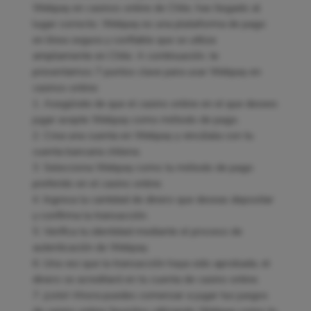
Webpay en casinos online de Chile, has llegado al
lugar correcto. Webpay es una plataforma de pago
en línea segura y confiable que se utiliza
ampliamente en Chile. A continuación, te
presentamos 7 puntos clave para usar Webpay en
casinos online:
1. Asegúrate de que el casino online en el que desees
jugar acepte Webpay como método de pago.
2. Crea una cuenta en Webpay y vincúlala con tu
cuenta bancaria chilena.
3. Selecciona Webpay como tu método de pago
preferido en el casino online.
4. Ingresa la cantidad de dinero que deseas depositar
y confirma la transacción.
5. Verifica tu identidad mediante el proceso de
autenticación de Webpay.
6. Una vez que la transacción haya sido aprobada, el
dinero se acreditará en tu cuenta de casino online.
7. ¡Listo! Ahora puedes comenzar a jugar tus juegos
de casino online favoritos utilizando Webpay como tu