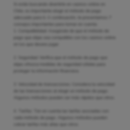
Si estás buscando divertirte en casinos online en
Chile, es importante elegir el método de pago
adecuado para ti. A continuación, te presentamos 7
consejos importantes para tomar en cuenta:
1. Compatibilidad: Asegúrate de que el método de
pago que elijas sea compatible con los casinos online
en los que desees jugar.
2. Seguridad: Verifica que el método de pago que
elijas ofrezca medidas de seguridad sólidas para
proteger tu información financiera.
3. Velocidad de transacciones: Considera la velocidad
de las transacciones al elegir un método de pago.
Algunos métodos pueden ser más rápidos que otros.
4. Tarifas: Ten en cuenta las tarifas asociadas con
cada método de pago. Algunos métodos pueden
cobrar tarifas más altas que otros.