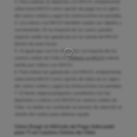
3. Para realizar un depósito con MACH, simplemente
selecciona MACH como opción de pago en el cajero
del casino online y sigue las instrucciones en pantalla.
4. Los retiros con MACH también suelen ser rápidos y
convenientes. En la mayoría de los casos, puedes
esperar recibir tus ganancias en tu cuenta de MACH
dentro de unas horas.
5. Al igual que con los depósitos, la mayoría de los
casinos online de Chile no
Webpay vs MACH
cobran
tarifas por retiros con MACH.
6. Para retirar tus ganancias con MACH, simplemente
selecciona MACH como opción de retiro en el cajero
del casino online y sigue las instrucciones en pantalla.
7. Si tienes alguna pregunta o problema con tus
depósitos o retiros con MACH en casinos online de
Chile, no dudes en contactar al servicio de atención al
cliente del casino para obtener ayuda.
Cómo Elegir el Método de Pago Adecuado
para Ti en Casinos Online de Chile