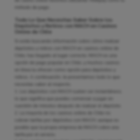
método de pago.
Todo Lo Que Necesitas Saber Sobre los
Depósitos y Retiros con MACH en Casinos
Online de Chile
Si estás buscando información sobre cómo realizar
depósitos y retiros con MACH en casinos online de
Chile, has llegado al lugar correcto. MACH es una
opción de pago popular en Chile, y muchos casinos
en línea la ofrecen como opción para depósitos y
retiros. A continuación, te presentamos todo lo que
necesitas saber al respecto.
1. Los depósitos con MACH suelen ser instantáneos,
lo que significa que puedes comenzar a jugar en
cuestión de minutos después de realizar el depósito.
2. La mayoría de los casinos online de Chile no
cobran tarifas por depósitos con MACH, aunque es
posible que la propia empresa de MACH cobre una
tarifa por el servicio.