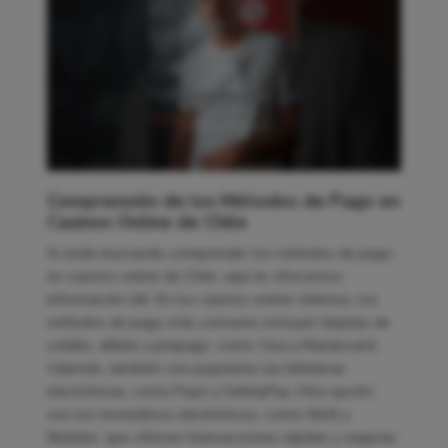
Comprensión de los Métodos de Pago en
Casinos Online de Chile
Si estás buscando comprender los métodos de pago
en casinos online de Chile, aquí te ofrecemos
información útil. En los casinos online chilenos, los
métodos de pago más comunes incluyen tarjetas de
crédito, débito y prepago, como Visa y Mastercard.
Además, también son populares las billeteras
electrónicas, como PayU y SafetyPay. Otra opción
son los monederos electrónicos, como Skrill y
Neteller, que ofrecen transacciones rápidas y seguras.