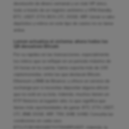
devolución de dinero semanal y un club VIP único,
todo a través de un registro anónimo y VPN friendly.
BTC, USDT, ETH, BCH, LTC, DOGE, XRP. Llevar a cabo
depósitos y retiros en este tipo de casino no es tarea
ardua.
Lemon actualiza el sistema: ahora todos los
QR devuelven Bitcoin
Por su rapidez en las transacciones, especialmente
los retiros que se reflejan en un periodo máximo de
24 horas en tu cuenta. Game soporta más de 100
criptomonedas, entre las que destacan Bitcoin,
Ethereum y BNB de Binance; y ofrece un servicio de
exchange por si necesitas depositar alguna altcoin
que no esté en su lista. Además, muchos tienen un
RTP Retorno al Jugador alto, lo que significa que
tienes más oportunidades de ganar. BTC, ETH, USDT,
LTC, BNB, DOGE, XRP, TRX, SHIB, SAND. Consulta las
condiciones en cada caso.
BTCLTCBCHDOGEETHTRXXRPUSDT. Además, la