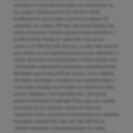
mantiene la emoción para todos los entusiastas de
los juegos. Desde premios en efectivo hasta
bonificaciones de recarga y servicio al cliente VIP
dedicado, los niveles VIP, que van desde Panda Cub
hasta Uncharted Territory, proporcionan beneficios y
bonificaciones únicas en cada nivel. Uno de los
casinos con Bitcoin más veloces, su sitio web anuncia
que utilizan la red Lightning para procesar depósitos y
retiros de forma casi instantánea. Fintech locales han
comenzado a desarrollar productos específicamente
diseñados para este perfil de usuario, como tarjetas
de débito vinculadas a balances en criptomonedas o
soluciones de pago que facilitan la conversión entre
activos digitales y moneda fiduciaria. Una ruleta
proporcionada por Pragmatic Play y que vas a poder
encontrar en los mejores casinos en línea de
Argentina. Estas secciones proporcionan una variedad
de juegos entretenidos que van más allá de las
ofertas habituales, incluyendo juegos de cartas,