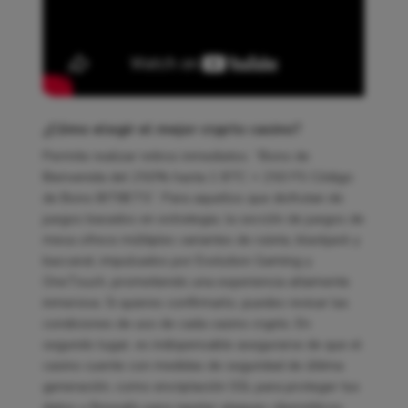
¿Cómo elegir el mejor crypto casino?
Permite realizar retiros inmediatos. “Bono de
Bienvenida del 250% hasta 1 BTC + 250 FS Código
de Bono BITBETS”. Para aquellos que disfrutan de
juegos basados en estrategia, la sección de juegos de
mesa ofrece múltiples variantes de ruleta, blackjack y
baccarat, impulsados por Evolution Gaming y
OneTouch, prometiendo una experiencia altamente
inmersiva. Si quieres confirmarlo, puedes revisar las
condiciones de uso de cada casino crypto. En
segundo lugar, es indispensable asegurarse de que el
casino cuente con medidas de seguridad de última
generación, como encriptación SSL para proteger tus
datos y firewalls para repeler ataques cibernéticos.