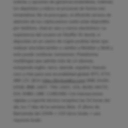
loterías y opciones de ganancia instantánea. Además,
los depósitos y retiros se procesan de forma casi
instantánea. No te preocupes, el eficiente servicio de
atención de los criptocasinos suele estar disponible
por teléfono, chat en vivo y correo electrónico. La
experiencia del usuario en Shuffle. En teoría, si
depositas en un casino de crypto podrías tener que
realizar una intercambio o cambio a Neteller y Skrill y
esto puede conllevar comisiones. Plataforma
multilingüe que admite más de 14 idiomas,
incluyendo inglés, turco, alemán, español, francés,
ruso y más para una accesibilidad global. BTC, ETH,
XRP, LTC, BCH,
https://tinybuddha.com/
XMR, DASH,
DOGE, BNB, USDT, TRX, USDC, SOL, BUSD, MATIC,
DAI, SHIBA, LINK, CARDANO. Con transacciones
rápidas y soporte técnico receptivo las 24 horas del
día, los 7 días de la semana, Bets. 🎉 ¡Bono de
Bienvenida del 200% + 150 Giros Gratis + una
Apuesta Gratis.