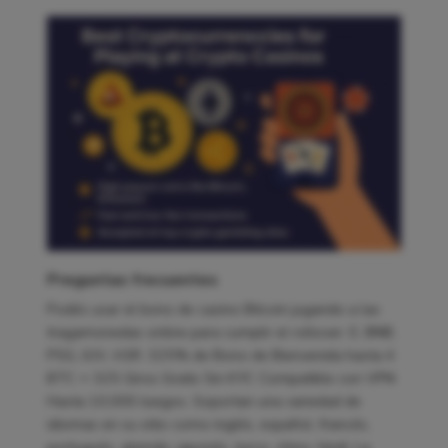
Preguntas frecuentes
Podés usar el bono de casino Bitcoin jugando a las
tragamonedas online para cumplir el rollover. E, BNB,
PSG, JUV, ASR. 325% de Bono de Bienvenida hasta 4
BTC + 325 Giros Gratis Sin KYC Compatible con VPN
Hasta 10,000 Juegos. Soportan una variedad de
idiomas en su sitio como inglés, español, francés,
portugués, alemán, japonés, turco, chino, hindi. La