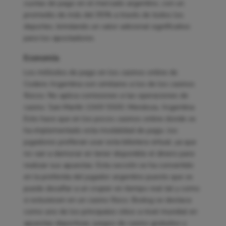
cuotas de pago en el mercado argentino, con un
promedio de más del 95% a través de todos los
deportes, brindando un valor adicional significativo
para los apostadores.
Economía
Los métodos de pago en los casinos online de
Codere Argentina son similares a los de los casinos
físicos. No aplica comisiones a las operaciones de
casino. San Martín 1049 5500, Mendoza, Argentina.
Esto hace que en los pocos casinos online donde se
ha implementado esta modalidad de pago, los
jugadores prefieran usar esta billetera virtual, ya que
no van a demorar en tener disponible el dinero para
realizar sus apuestas. Esta sección se ha convertido
en la preferida del jugador argentino puesto que se
puede desafiar a un crupier en tiempo real tal y como
si estuviesen en un casino físico. Bodog se destaca
como uno de los principales sitios a nivel mundial en
apuestas deportivas, juegos de casino gratuitos y