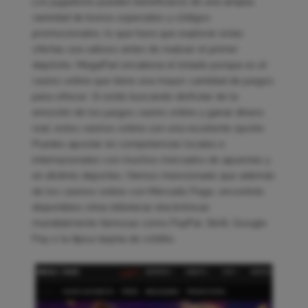
Los jugadores pueden beneficiarse de una amplia
variedad de bonos especiales y códigos
promocionales, lo que hace que explorar estas
ofertas sea valioso antes de realizar el primer
depósito. MegaPari encabeza el listado porque es el
casino online que tiene una mayor cantidad de juegos
para ofrecer. Si estás buscando disfrutar de la
emoción de los juegos casino online y ganar dinero
real, estos casinos online son una excelente opción.
Puedes apostar en competencias locales e
internacionales con muchos mercados de apuestas y
en distinto deportes. Hemos mencionado que además
de los casinos online con Mercado Pago, encontrás
disponibles otras billeteras electrónicas
mundialmente famosas como PayPal, Skrill, Google
Pay o la típica tarjeta de crédito.