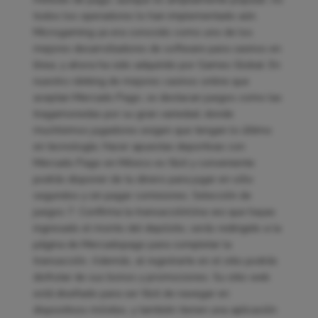
todos los operadores lo han implementado aún.
Microgaming ya era conocido como uno de los
mejores desarrolladores de software para casinos en
línea, y ahora ha sido adquirido por Games Global. En
nuestro ránking de mejores casinos online que
aceptan Mercado Pago, se destacan juegos como las
tragamonedas por su gran variedad, donde
muchísimos jugadores exigen que tengan lo último
en tecnología. Hacer apuestas deportivas con
Mercado Pago en México es fácil y conveniente:
podrás disponer de tu dinero para jugar en sólo
segundos y sin pagar comisiones. Selección de
juegos 7. Confirma la transacciónUna vez que hayas
ingresado el monto del depósito, serás redirigido a la
página de Mercadopago para completar la
transacción. Además, al registrarte en el sitio podrás
disfrutar de sus bonos y promociones. Su sitio web
está diseñado para ser fácil de navegar en
dispositivos móviles, y también tienen una aplicación