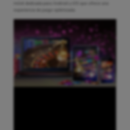
móvil dedicada para Android y iOS que ofrece una
experiencia de juego optimizada.