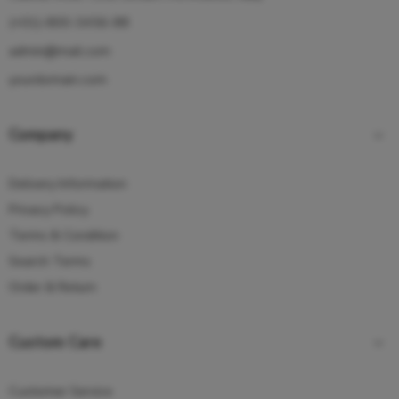
(+01)-800-3456-88
admin@mail.com
yourdomain.com
Company
Delivery Information
Privacy Policy
Terms & Condition
Search Terms
Order & Return
Custom Care
Customer Service