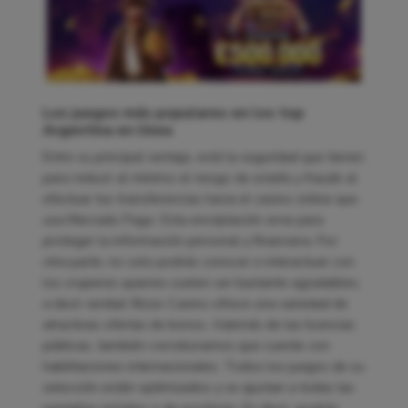
Los juegos más populares en los top
Argentina en línea
Entre su principal ventaja, está la seguridad que tienen
para reducir al mínimo el riesgo de estafa y fraude al
efectuar tus transferencias hacia el casino online que
usa Mercado Pago. Esta encriptación sirve para
proteger la información personal y financiera. Por
otra parte, no solo podrás conocer e interactuar con
los crupieres quienes suelen ser bastante agradables,
a decir verdad. Bizzo Casino ofrece una variedad de
atractivas ofertas de bonos. Además de las licencias
públicas, también corroboramos que cuente con
habilitaciones internacionales. Todos los juegos de su
selección están optimizados y se ajustan a todas las