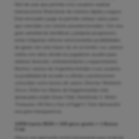
fácil de usar que permite a los usuarios realizar
transacciones financieras de manera rápida y segura.
Este innovador juego te permite voltear cubos para
que coincidan con colores preseleccionados. Con una
gran variedad de temáticas y jackpots progresivos,
estas máquinas ofrecen emocionantes posibilidades
de ganar con solo hacer clic en un botón. Los casinos
online son sitios donde los jugadores acuden para
obtener diversión, entretenimiento y esparcimiento.
Muchos casinos de Argentina brindan a sus usuarios
la posibilidad de acceder a ofertas y promociones
conocidas como bonos de casino. Director: Norberto
Zocco. Entre los títulos de tragamonedas más
destacados están Green Chilli, DemiGods V, Witch
Treasures, Hit Slot y Sun of Egipt 2. Esto demuestra
una gran transparencia.
100% hasta $500 + 200 giros gratis + 1 Bonus
Crab
Ofrece una aplicación móvil únicamente para Android,