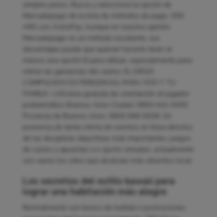
simples pasos. Busca y selecciona la opción de
Mercadopago de la lista de métodos de pago. 000
ARS con AstroPay. Aunque en nuestra opinión
Mercadopago es un método excelente, sus
desventajas puede que quieran hacerte tener al
menos una opción B para utilizar, especialmente para
retirar las ganancias del casino. EL JUEGO
COMPULSIVO ES PERJUDICIAL PARA VOS Y TU
FAMILIA +18,Línea gratuita de orientación al jugador
problemático Buenos Aires Ciudad: 0800 444 4000
Provincia de Buenos Aires: 0800 666 6006. En
presencia de tanta oferta de eventos en línea directos
de las disciplinas deportivas más importantes, juegos
de casino y apuestas a e sports virtuales, actualmente
son varios los sitios que alcanzan más atractivo local.
Los secretos del estilo kawaii para
lograr una habitación más alegre
Normalmente son bonos de lealtad o promociones