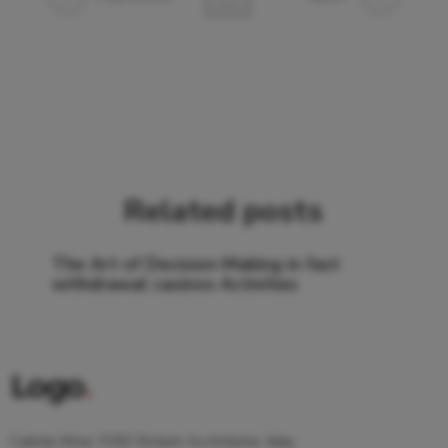
Related posts
The Art of Decision-Making in fast
withdrawal casinos Activities
Calista Wise 7292 Dictum Av.Antonio, Italy.