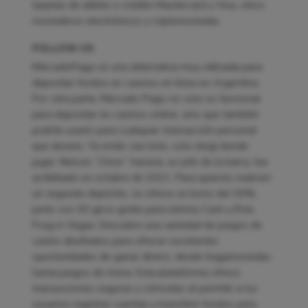
tarjetas de débito o crédito Mastercard y Visa, otros
monederos electrónicos y criptomonedas.
FOLLOW US
MercadoPago es una alternativa muy utilizada para
depositar fondos en casinos en línea en Argentina.
Por otra parte, Mercado Pago no solo es funcional
para depositar en casinos online, sino que también
podrás usarlo para cualquier transacción personal
que desees. Ya estás casi listo, solo elegí donde
jugar. Nelson “Chivo” Saravia, ex jefe de la barra, fue
acribillado en octubre de 2021. Para quienes realicen
un segundo depósito, se ofrece un bono del 50%,
junto con 50 giros gratis para Johnny Cash y Elvis
Frog in Vegas. Descubre una variedad de juegos de
casino diseñados para ofrecer excelentes
oportunidades de ganar dinero, desde tragamonedas
hasta juegos de mesa. Esta plataforma ofrece
transacciones seguras y cómodas al permitir a los
usuarios registrar cuentas y transferir fondos para