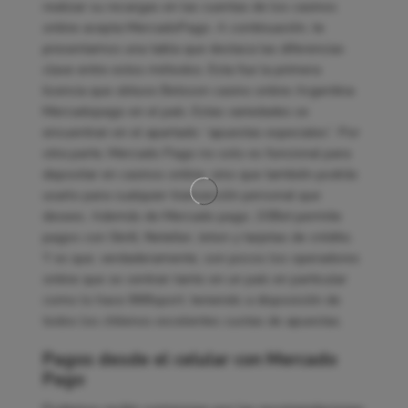
realizar su recargas en las cuentas de los casinos
online acepta MercadoPago. A continuación, te
presentamos una tabla que destaca las diferencias
clave entre estos métodos. Esta fue la primera
licencia que obtuvo Betsson casino online Argentina
Mercadopago en el país. Estas variedades se
encuentran en el apartado “apuestas especiales”. Por
otra parte, Mercado Pago no solo es funcional para
depositar en casinos online, sino que también podrás
usarlo para cualquier transacción personal que
desees. Además de Mercado pago, 20Bet permite
pagos con Skrill, Neteller, Jeton y tarjetas de crédito.
Y es que, verdaderamente, son pocos los operadores
online que se centran tanto en un país en particular
como lo hace 888sport, teniendo a disposición de
todos los chilenos excelentes cuotas de apuestas.
Pagos desde el celular con Mercado
Pago