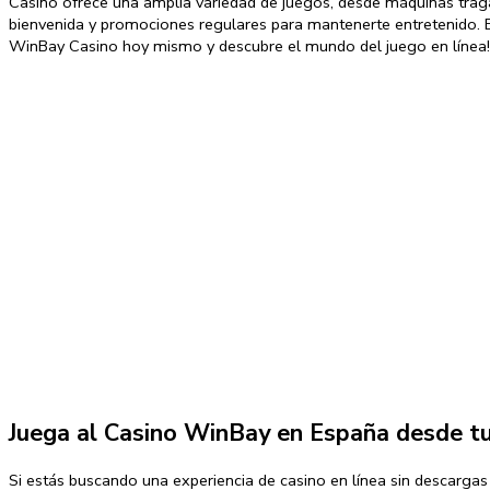
Casino ofrece una amplia variedad de juegos, desde máquinas tra
bienvenida y promociones regulares para mantenerte entretenido. 
WinBay Casino hoy mismo y descubre el mundo del juego en línea!
Juega al Casino WinBay en España desde tu
Si estás buscando una experiencia de casino en línea sin descarga