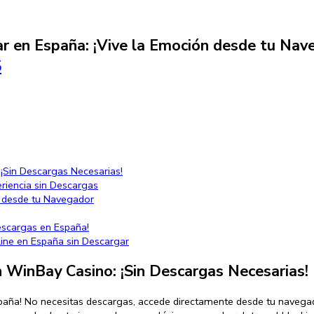
ar en España: ¡Vive la Emoción desde tu Nav
5
¡Sin Descargas Necesarias!
riencia sin Descargas
 desde tu Navegador
Descargas en España!
ine en España sin Descargar
 WinBay Casino: ¡Sin Descargas Necesarias!
aña! No necesitas descargas, accede directamente desde tu navegad