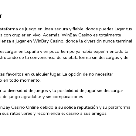
r
taforma de juego en línea segura y fiable, donde puedes jugar tus
gos con crupier en vivo. Además, WinBay Casino es totalmente
mienza a jugar en WinBay Casino, donde la diversión nunca termina!
 Descargar en España y en poco tiempo ya había experimentado la
frutando de la conveniencia de su plataforma sin descargas y de
s favoritos en cualquier lugar. La opción de no necesitar
ego en todo momento.
a diversidad de juegos y la posibilidad de jugar sin descargar.
a de juego agradable y sin complicaciones.
 WinBay Casino Online debido a su sólida reputación y su plataforma
n sus ratos libres y recomienda el casino a sus amigos.