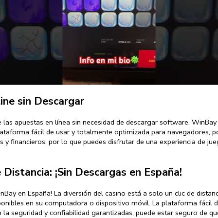
ine sin Descargar
e las apuestas en línea sin necesidad de descargar software. WinBay
lataforma fácil de usar y totalmente optimizada para navegadores, 
 y financieros, por lo que puedes disfrutar de una experiencia de jue
 Distancia: ¡Sin Descargas en España!
Bay en España! La diversión del casino está a solo un clic de distan
sponibles en su computadora o dispositivo móvil. La plataforma fácil 
 la seguridad y confiabilidad garantizadas, puede estar seguro de qu