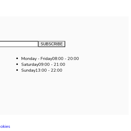
Monday - Friday
08:00 - 20:00
Saturday
09:00 - 21:00
Sunday
13:00 - 22:00
ookies