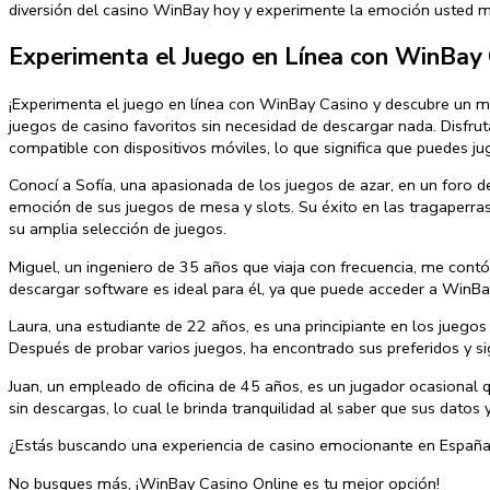
diversión del casino WinBay hoy y experimente la emoción usted 
Experimenta el Juego en Línea con WinBay 
¡Experimenta el juego en línea con WinBay Casino y descubre un m
juegos de casino favoritos sin necesidad de descargar nada. Disfr
compatible con dispositivos móviles, lo que significa que puedes j
Conocí a Sofía, una apasionada de los juegos de azar, en un foro 
emoción de sus juegos de mesa y slots. Su éxito en las tragaperra
su amplia selección de juegos.
Miguel, un ingeniero de 35 años que viaja con frecuencia, me contó
descargar software es ideal para él, ya que puede acceder a WinB
Laura, una estudiante de 22 años, es una principiante en los juegos
Después de probar varios juegos, ha encontrado sus preferidos y s
Juan, un empleado de oficina de 45 años, es un jugador ocasional qu
sin descargas, lo cual le brinda tranquilidad al saber que sus dato
¿Estás buscando una experiencia de casino emocionante en España,
No busques más, ¡WinBay Casino Online es tu mejor opción!