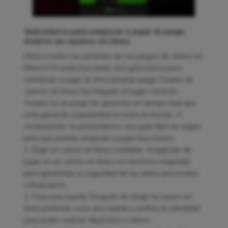
Guía básica para empezar a jugar al juego
Aviator en casinos en línea
¡Hola a todos los amantes de los juegos de casino en
México! Si estás buscando una guía básica para
comenzar a jugar al emocionante juego Aviator en
casinos en línea, has llegado al lugar correcto.
Aviator es un juego de apuestas en tiempo real que
está ganando popularidad en todo el mundo. A
continuación, te presentamos una guía fácil de seguir
para que puedas empezar a jugar hoy mismo:
1. Elige un casino en línea confiable: Asegúrate de
jugar en un casino en línea con licencia y regulado
para garantizar la seguridad de tus datos personales
y financieros.
2. Crea una cuenta: Después de elegir tu casino en
línea preferido, crea una cuenta y verifica tu identidad
para poder realizar depósitos y retiros.