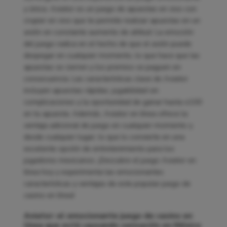
y única. Aviator es un juego de apuestas en vivo con
crupier en vivo que te permite realizar apuestas en un
avión en constante aumento de altitud. La emoción
del juego radica en el hecho de que el avión puede
despegar en cualquier momento, lo que hace que las
apuestas se cierren y los premios se paguen en
consecuencia. Las características clave de Aviator
incluyen apuestas rápidas, jugabilidad sin
complicaciones y la oportunidad de ganar hasta x100
en tu apuesta. Además, Aviator en línea ofrece la
ventaja adicional de juego en cualquier momento y
desde cualquier lugar, lo que lo convierte en una
excelente opción de entretenimiento para los
jugadores mexicanos. ¡Descubre el juego Aviator en
línea hoy y experimenta las emocionantes
características y ventajas de este popular juego de
casino en línea!
Aviator: el emocionante juego de casino en
línea que está causando sensación en México