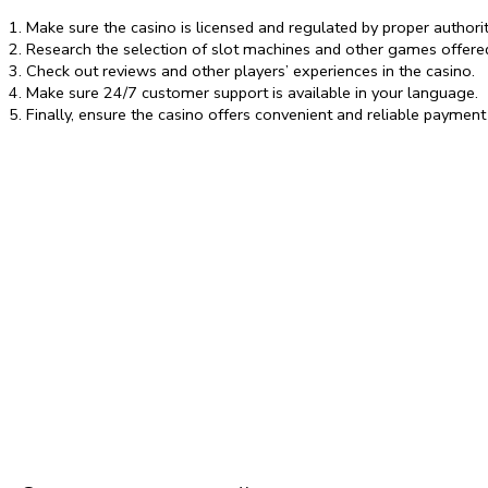
1. Make sure the casino is licensed and regulated by proper authorit
2. Research the selection of slot machines and other games offered
3. Check out reviews and other players’ experiences in the casino.
4. Make sure 24/7 customer support is available in your language.
5. Finally, ensure the casino offers convenient and reliable paymen