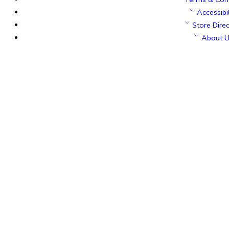
Accessibil
Store Dire
About 