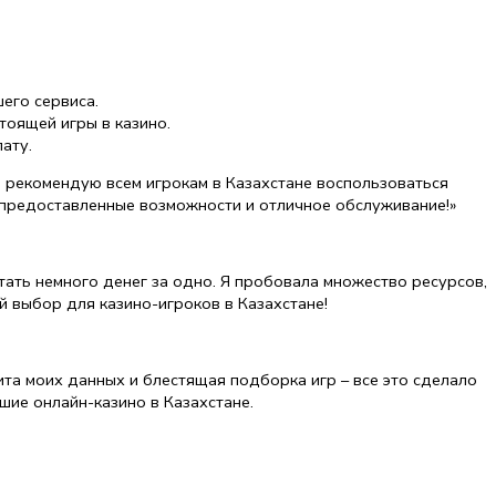
его сервиса.
тоящей игры в казино.
ату.
 Я рекомендую всем игрокам в Казахстане воспользоваться
 предоставленные возможности и отличное обслуживание!»
отать немного денег за одно. Я пробовала множество ресурсов,
й выбор для казино-игроков в Казахстане!
та моих данных и блестящая подборка игр – все это сделало
шие онлайн-казино в Казахстане.