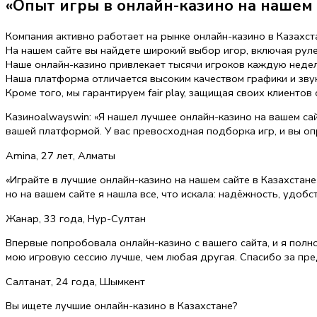
«Опыт игры в онлайн-казино на нашем 
Компания активно работает на рынке онлайн-казино в Казахст
На нашем сайте вы найдете широкий выбор игор, включая рулет
Наше онлайн-казино привлекает тысячи игроков каждую недел
Наша платформа отличается высоким качеством графики и зву
Кроме того, мы гарантируем fair play, защищая своих клиенто
Казиноalwayswin: «Я нашел лучшее онлайн-казино на вашем са
вашей платформой. У вас превосходная подборка игр, и вы о
Аmina, 27 лет, Алматы
«Играйте в лучшие онлайн-казино на нашем сайте в Казахстане
но на вашем сайте я нашла все, что искала: надёжность, удоб
Жанар, 33 года, Нур-Султан
Впервые попробовала онлайн-казино с вашего сайта, и я полн
мою игровую сессию лучше, чем любая другая. Спасибо за пр
Салтанат, 24 года, Шымкент
Вы ищете лучшие онлайн-казино в Казахстане?