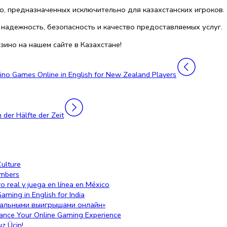
о, предназначенных исключительно для казахстанских игроков.
 надежность, безопасность и качество предоставляемых услуг.
зино на нашем сайте в Казахстане!
sino Games Online in English for New Zealand Players
 der Hälfte der Zeit
Culture
umbers
o real y juega en línea en México
aming in English for India
реальными выигрышами онлайн»
ance Your Online Gaming Experience
z Üçin!