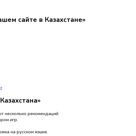
ашем сайте в Казахстане»
»
Казахстана»
от несколько рекомендаций:
ором игр.
ржка на русском языке.