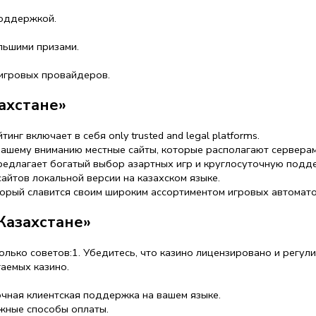
поддержкой.
ольшими призами.
 игровых провайдеров.
ахстане»
нг включает в себя only trusted and legal platforms.
ашему вниманию местные сайты, которые располагают серверам
предлагает богатый выбор азартных игр и круглосуточную подд
айтов локальной версии на казахском языке.
орый славится своим широким ассортиментом игровых автоматов 
Казахстане»
колько советов:1. Убедитесь, что казино лицензировано и регу
гаемых казино.
.
чная клиентская поддержка на вашем языке.
ежные способы оплаты.