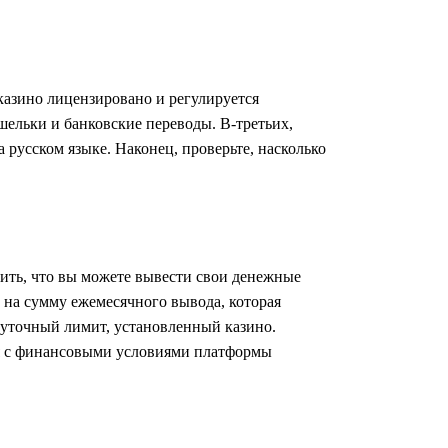
казино лицензировано и регулируется
ельки и банковские переводы. В-третьих,
 русском языке. Наконец, проверьте, насколько
ить, что вы можете вывести свои денежные
е на сумму ежемесячного вывода, которая
суточный лимит, установленный казино.
ся с финансовыми условиями платформы