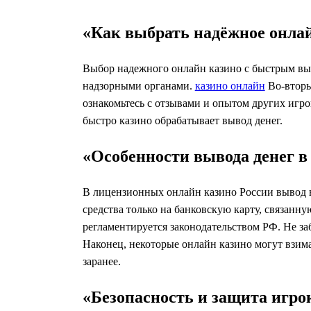
«Как выбрать надёжное онла
Выбор надежного онлайн казино с быстрым выво
надзорными органами.
казино онлайн
Во-вторы
ознакомьтесь с отзывами и опытом других игрок
быстро казино обрабатывает вывод денег.
«Особенности вывода денег в
В лицензионных онлайн казино России вывод в
средства только на банковскую карту, связанн
регламентируется законодательством РФ. Не за
Наконец, некоторые онлайн казино могут взим
заранее.
«Безопасность и защита игро