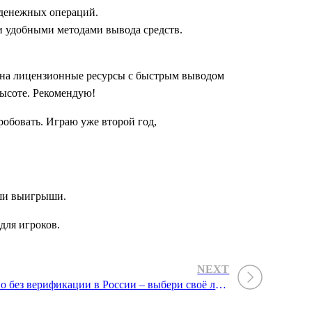
х денежных операций.
 и удобными методами вывода средств.
ко на лицензионные ресурсы с быстрым выводом
высоте. Рекомендую!
робовать. Играю уже второй год,
аши выигрыши.
для игроков.
NEXT
Топ-сайты онлайн-казино без верификации в России – выбери своё лучшее казино сейчас!