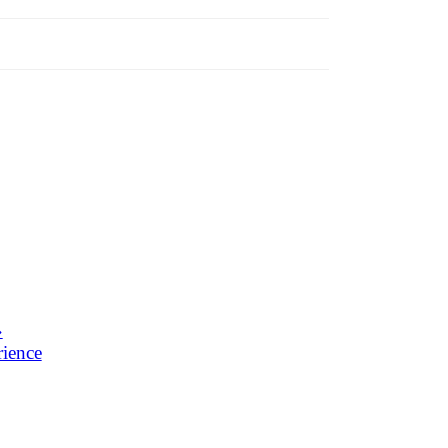
»
ience