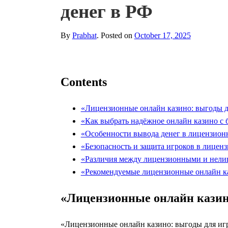
денег в РФ
By
Prabhat
.
Posted on
October 17, 2025
Contents
«Лицензионные онлайн казино: выгоды д
«Как выбрать надёжное онлайн казино с
«Особенности вывода денег в лицензион
«Безопасность и защита игроков в лицен
«Различия между лицензионными и нели
«Рекомендуемые лицензионные онлайн к
«Лицензионные онлайн казин
«Лицензионные онлайн казино: выгоды для игр