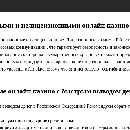
ыми и нелицензионными онлайн казино
лицензионные и нелицензионные. Лицензионные казино в РФ рег
ссовых коммуникаций , что гарантирует безопасность и законно
лирование со стороны государственных органов, что может предс
е нормы и стандарты, в то время как нелицензионные казино мо
ть уверены в fair play, потому что они используют сертифицир
е онлайн казино с быстрым выводом де
м выводом денег в Российской Федерации? Рекомендуем обрати
 заслуженно популярное среди игроков.
с широким ассортиментом игровых автоматов и быстрыми выплат