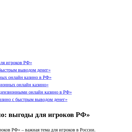
ля игроков РФ»
 быстрым выводом денег»
ных онлайн казино в РФ»
зионных онлайн казино»
цензионными онлайн казино в РФ»
азино с быстрым выводом денег»
о: выгоды для игроков РФ»
оков РФ» – важная тема для игроков в России.