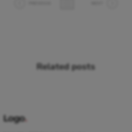
PREVIOUS
NEXT
Related posts