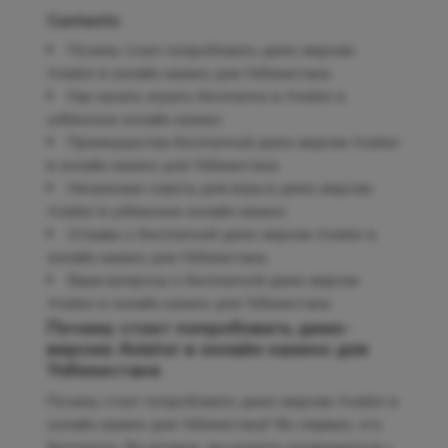
Contents
Почему стоит попробовать демо-версию
Aviator в онлайн казино для Узбекистана
Как начать играть бесплатно в Aviator в
узбекском онлайн казино
Преимущества бесплатной демо-версии Aviator
в онлайн казино для Узбекистана
Начальные советы для игры в демо-версию
Aviator в узбекском онлайн казино
Отзывы о бесплатной демо-версии Aviator в
онлайн казино для Узбекистана
Ваши вопросы о бесплатной демо-версии
Aviator в онлайн казино для Узбекистана
Почему стоит попробовать демо-
версию Aviator в онлайн казино для
Узбекистана
Почему стоит попробовать демо-версию Aviator в
онлайн казино для Узбекистана? Во-первых, это
бесплатно. Во-вторых, вы можете ознакомиться с