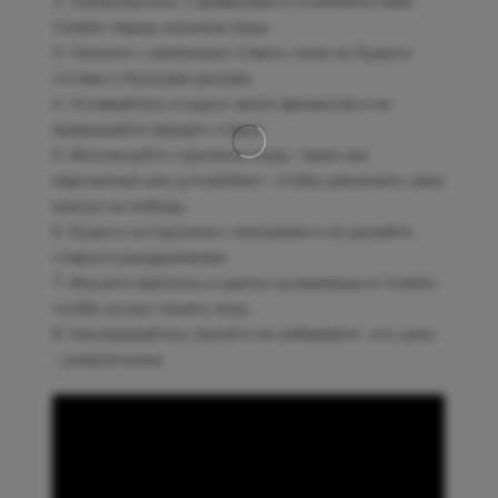
2. Ознакомьтесь с правилами и особенностями
Aviator перед началом игры.
3. Начните с маленьких ставок, пока не будете
готовы к большим рискам.
4. Оставайтесь в курсе своих финансов и не
превышайте предел ставок.
5. Используйте стратегии игры, такие как
мартингиал или д’Алеmberт, чтобы увеличить свои
шансы на победу.
6. Будьте осторожны с эмоциями и не делайте
ставок в раздражении.
7. Изучите выплаты и шансы на выигрыш в Aviator,
чтобы лучше понять игру.
8. Наслаждайтесь игрой и не забывайте, что цель
– развлечение.