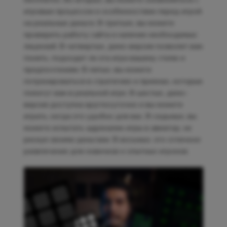
игровым процессом и особенностями перед игрой
на реальные деньги. В-третьих, вы можете
проверить работу сайта и наличие необходимых
лицензий. В-четвертых, демо-версия позволит вам
понять, подходит ли эта игра вашему стилю и
предпочтениям. В-пятых, вы можете
потренироваться в стратегиях и приемах, которые
помогут вам в реальной игре. В-шестых, демо-
версия доступна круглосуточно и вы можете
играть, когда это удобно для вас. В-седьмых, вы
можете испытать адреналин игры в авиатор, не
рискуя своими деньгами. В-восьмых, это отличное
развлечение для новичков и опытных игроков.