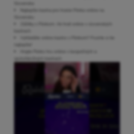
Slovenska
Najlepšie kasína pre hranie Plinka online na
Slovensku
Zážitky s Plinkom: Ak hrať online v slovenských
kasínach
Vyhľadáte online kasíno s Plinkom? Pozrite si tie
najlepšie!
Hrajte Plinko hru online v bezpečných a
spolufalošných kasínach