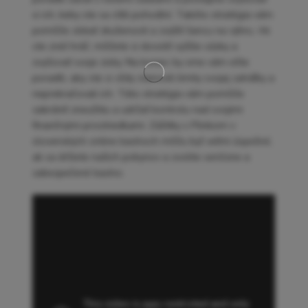
si ich, keby ste sa cítili pohodlní. Takéto stratégia vám
pomôže získať zkušenosti a zvýšiť šancu na výhru. Ak
ste zrelí hráč, môžete si dovoliť vyššie sázky a
zvyšovať svoje zisky. Na koniec by sme vám ešte
poradili, aby ste si vždy stanovili limity svojej zaháľky a
neprekračovali ich. Táto stratégia vám pomôže
zabrániť zneužitiu a udržať kontrolu nad svojimi
finančnými prostriedkami. Zážitky s Plinkom v
slovenských online kasínoch môžu byť veľmi úspešné,
ak sa držiete našich pokynov a zvolite seriózne a
zabezpečené kasíno.