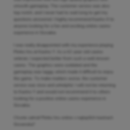
smooth gameplay. The customer service was also
top-notch, and I never had to wait long to get my
questions answered. I highly recommend Kasíno X to
anyone looking for a fun and exciting online casino
experience in Slovakia.
I was really disappointed with my experience playing
Plinko hru at Kasíno Y. As a 42-year-old casino
veteran, I expected better from such a well-known
casino. The graphics were outdated and the
gameplay was laggy, which made it difficult to enjoy
the game. To make matters worse, the customer
service was slow and unhelpful. I will not be returning
to Kasíno Y and would not recommend it to others
looking for a positive online casino experience in
Slovakia.
Chcete zahrať Plinko hru online v najlepších kasínach
Slovenska?