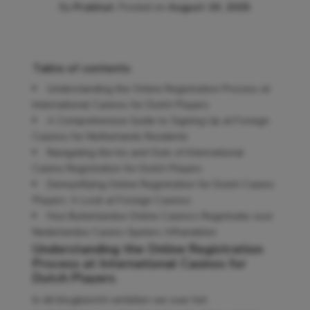
By
Prabhat
.
Posted on
August 19, 2025
Table of contents
Understanding the Online Registration Process at
International Casinos for Dutch Players
A Comprehensive Guide to Signing Up at Foreign
Casinos for Netherlands Residents
Navigating the Ins and Outs of International
Casino Registration for Dutch Players
Demystifying Online Registration for Dutch Casino
Players: A Look at Foreign Casinos
Hoe Buitenlandse Online Casino’s Registratie voor
Nederlandse Casino-Spelers Afhandelen
Understanding the Online Registration
Process at International Casinos for
Dutch Players
In dit blogbericht vertellen we over het