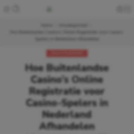
Home
Uncategorized
Hoe Buitenlandse Casino’s Online Registratie voor Casino-
Spelers in Nederland Afhandelen
UNCATEGORIZED
Hoe Buitenlandse
Casino’s Online
Registratie voor
Casino-Spelers in
Nederland
Afhandelen