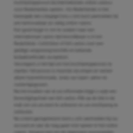
inschrijvingsproces bij internationale online casinos
voor Nederlandse spelers. Als Nederlander is het
belangrijk dat u begrijpt hoe u zich kunt aanmelden bij
een betrouwbaar en veilig online casino.
Een goed begin is om te zoeken naar een
internationaal casino dat beschikbaar is in het
Nederlands. Controleer of het casino over een
geldige vergunning beschikt en bekende
betaalmethoden accepteert.
Vervolgens is het tijd om het inschrijvingsproces te
starten. Het proces is meestal vrij simpel en vereist
alleen basisinformatie, zoals uw naam, adres en
contactgegevens.
Na het invullen van al uw informatie krijgt u vaak een
bevestigingsmail van het casino. Klik op de link in de
mail om uw account te activeren en uw inschrijving te
voltooien.
Nu u bent geregistreerd, kunt u zich aanmelden bij uw
account en aan de slag gaan met spelen in het online
casino. Vergeet niet om de algemene voorwaarden