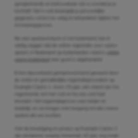
geregistreerde en betrouwbaar site is voordat je je
inschrijft. Het is ook belangrijk je persoonlijke
gegevens correct en veilig te behandelen tijdens het
inschrijvingsproces.
Na veel speelavonturen in het buitenland, kan ik
stellig zeggen dat de online registratie voor casino-
spelers in Nederland op buitenlandse casino’s
online
casino buitenland
zeer goed is afgehandeld.
Ik ben bijvoorbeeld geïmpressioneerd geweest door
de snelle en gemakkelijke registratieprocedure op
Example Casino 1. Joost, 35 jaar, een vriend van me,
registreerde zich hier ook en hij was ook heel
tevreden. Het registratieproces was helder en
duidelijk, en we kregen snel toegang tot alle casino-
spellen die we zochten.
Ook de beveiliging en privacy op Example Casino 2
zijn uitstekend, waarbij Annemiek, 42 jaar, erg onder