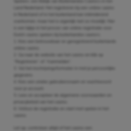
Spielers: een Bekijk van Buitenlandse Casino’s in het
Land Nederland. Het registreren bij een online casino
in Nederland of in het buitenland kan intimiderend
overkomen, maar het is eigenlijk niet zo moeilijk. Hier
is een kijkje in het proces van online registratie voor
Dutch casino spelers bij buitenlandse casino’s.
1. Kies een betrouwbaar en geregistreerd buitenlands
online casino.
2. Ga naar de website van het casino en klik op
“Registreren” of “Aanmelden”.
3. Vul het inschrijvingsformulier in met je persoonlijke
gegevens.
4. Kies een unieke gebruikersnaam en wachtwoord
voor je account.
5. Lees en accepteer de algemene voorwaarden en
privacybeleid van het casino.
6. Voltooi de registratie en start met spelen in het
casino.
Let op: controleer altijd of het casino een