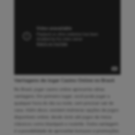
Vantagens de Jogar Casino Online no Brasil
No Brasil, jogar casino online apresenta várias
vantagens. Em primeiro lugar, você pode jogar a
qualquer hora do dia ou noite, sem precisar sair de
casa. Além disso, existem inúmeras opções de jogos
disponíveis online, desde slots até jogos de mesa
clássicos como blackjack e roulette. Outra vantagem
é a possibilidade de aproveitar bonuses e promoções