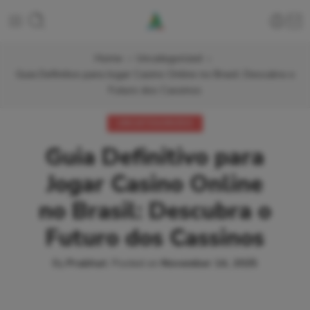
Home
Uncategorized
Guia Definitivo para Jogar Casino Online no Brasil: Descubra o
Futuro dos Cassinos
UNCATEGORIZED
Guia Definitivo para
Jogar Casino Online
no Brasil: Descubra o
Futuro dos Cassinos
By
Prabhat
.
Posted on
November 14, 2025