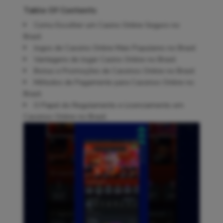
Table Of Contents
Como Escolher um Casino Online Seguro no
Brasil
Jogos de Cassino Online Mais Populares no Brasil
Vantagens de Jogar Casino Online no Brasil
Bonus e Promoções de Cassinos Online no Brasil
Métodos de Pagamento para Cassinos Online no
Brasil
O Papel do Regulamento e Licenciamento em
Cassinos Online no Brasil