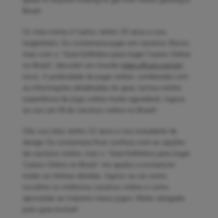
Brazil.
Oi, meu nome é Carlos, tenho 35 anos e sou
engenheiro. Eu costumava jogar em cassinos físicos,
mas com o “Guia Definitivo para Jogar Casino Online
no Brasil”, descobri um mundo
https://fruet.com.br/
novo. A praticidade de jogar online, combinada com
as informações detalhadas do guia, tornou minha
experiência de jogo online muito agradável. Agora,
eu sou um fã de cassinos online no Brasil!
Olá, sou Julia, tenho 22 anos e sou estudante de
design. Eu costumava ficar confusa com as opções
de cassinos online, mas o “Guia Definitivo para Jogar
Casino Online no Brasil” me ajudou a esclarecer
todas as minhas dúvidas. Agora, eu sei como
escolher os melhores cassinos online e como
aproveitar ao máximo meus jogos. Muito obrigada
pelo guia incrível!