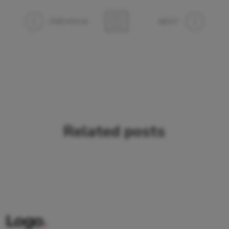
PREVIOUS
NEXT
Related posts