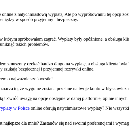
online z natychmiastową wypłatą. Ale po wypróbowaniu tej opcji zost
ieniędzy w sposób przyjemny i bezpieczny.
, w którym spróbowałam zagrać. Wypłaty były opóźnione, a obsługa kl
uniknąć takich problemów.
yłem zmuszony czekać bardzo długo na wypłatę, a obsługa klienta był
 szukają bezpiecznej i przyjemnej rozrywki online.
zem o najważniejsze kwestie!
Oznacza to, że wygrane zostaną przelane na twoje konto w błyskawicz
ą? Zwróć uwagę na opcje dostępne w danej platformie, opinie innych g
ypłaty w Polsce
online oferują natychmiastowe wyplaty? Nie wszystki
st najlepsze dla mnie? Zastanów się nad swoimi preferencjami i wyma