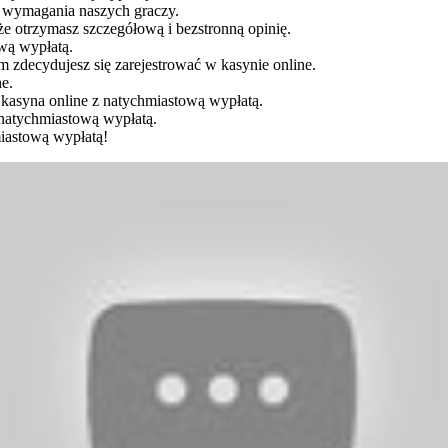
o wymagania naszych graczy.
że otrzymasz szczegółową i bezstronną opinię.
wą wypłatą.
m zdecydujesz się zarejestrować w kasynie online.
e.
kasyna online z natychmiastową wypłatą.
natychmiastową wypłatą.
miastową wypłatą!