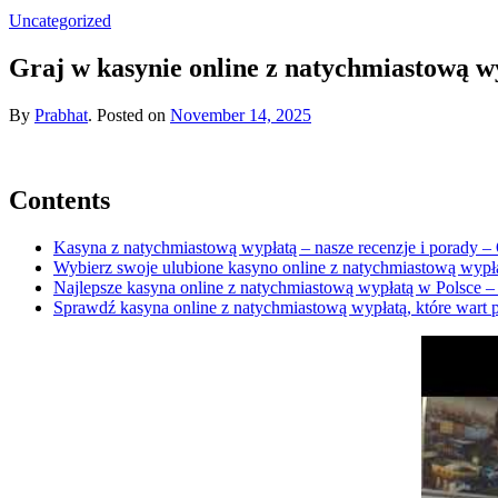
Uncategorized
Graj w kasynie online z natychmiastową w
By
Prabhat
.
Posted on
November 14, 2025
Contents
Kasyna z natychmiastową wypłatą – nasze recenzje i porady – O
Wybierz swoje ulubione kasyno online z natychmiastową wypłat
Najlepsze kasyna online z natychmiastową wypłatą w Polsce – T
Sprawdź kasyna online z natychmiastową wypłatą, które wart p