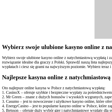
Wybierz swoje ulubione kasyno online z na
Wybierz swoje ulubione kasyno online z natychmiastową wypłatą i za
rozwiązanie idealne dla graczy z Polski. Sprawdź naszą lista najlep
wypłatach i ciesz się grami na najwyższym poziomie. Wybierz teraz 
Najlepsze kasyna online z natychmiastową w
Oto najlepsze online kasyna w Polsce z natychmiastową wypłatą:
1. CasinoX – oferuje szybkie i bezpieczne wyplaty za pośrednictwem 
2. Mr Green – znane z dużych bonusów i wysokich wygranych, zape
3. Casumo – jest to nowoczesne i użytkowe kasyno online, które ofe
4. EnergyCasino – jest to popularne kasyno online w Polsce, które z
5. Betsson – oferuje duży wybór gier i natychmiastowe wyplaty dla s