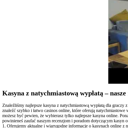
Kasyna z natychmiastową wypłatą – nasze re
Znaleźliśmy najlepsze kasyna z natychmiastową wypłatą dla graczy z 
znaleźć szybko i łatwo casinos online, które oferują natychmiastowe 
możesz być pewien, że wybierasz tylko najlepsze kasyna online. Pon
powinieneś zaufać naszym recenzjom i poradom dotyczącym kasyn on
1. Oferujemy aktualne i wiarygodne informacje o kasynach online z 