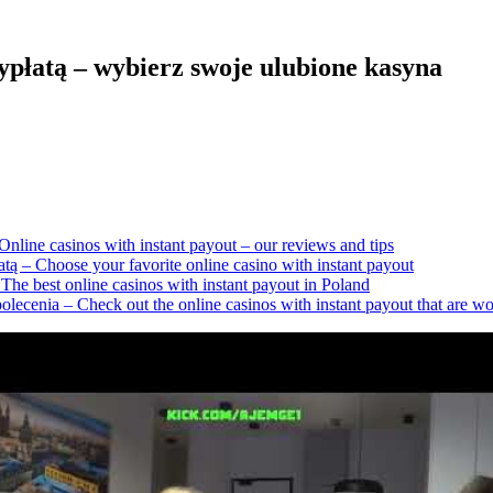
ypłatą – wybierz swoje ulubione kasyna
nline casinos with instant payout – our reviews and tips
ą – Choose your favorite online casino with instant payout
he best online casinos with instant payout in Poland
olecenia – Check out the online casinos with instant payout that are 