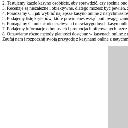
2. Testujemy każde kasyno osobiście, aby sprawdzić, czy spełnia on
3. Recenzje są niezależne i obiektywne, dlatego możesz być pewien, 
4. Poradzamy Ci, jak wybrać najlepsze kasyno online z natychmiasto
5. Podajemy listę kryteriów, które powinieneś wziąć pod uwagę, zani
6. Pomagamy Ci unikać nieuczciwych i niewiarygodnych kasyn onlin
7. Podajemy informacje o bonusach i promocjach oferowanych przez 
8. Omawiamy różne metody płatności dostępne w kasynach online z 
Zaufaj nam i rozpocznij swoją przygodę z kasynami online z natych