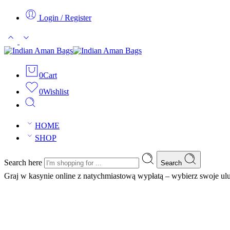
Login / Register
0
Cart
0
Wishlist
HOME
SHOP
Search here
Search
Graj w kasynie online z natychmiastową wypłatą – wybierz swoje ul