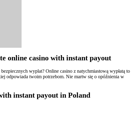
e online casino with instant payout
i bezpiecznych wyplat? Online casino z natychmiastową wypłatą to
rdziej odpowiada twoim potrzebom. Nie martw się o opóźnienia w
with instant payout in Poland