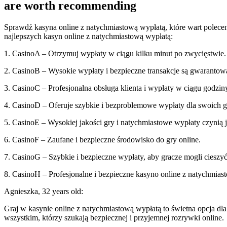
are worth recommending
Sprawdź kasyna online z natychmiastową wypłatą, które wart poleceni
najlepszych kasyn online z natychmiastową wypłatą:
1. CasinoA – Otrzymuj wypłaty w ciągu kilku minut po zwycięstwie.
2. CasinoB – Wysokie wypłaty i bezpieczne transakcje są gwarantow
3. CasinoC – Profesjonalna obsługa klienta i wypłaty w ciągu godzin
4. CasinoD – Oferuje szybkie i bezproblemowe wypłaty dla swoich g
5. CasinoE – Wysokiej jakości gry i natychmiastowe wypłaty czynią
6. CasinoF – Zaufane i bezpieczne środowisko do gry online.
7. CasinoG – Szybkie i bezpieczne wypłaty, aby gracze mogli cieszy
8. CasinoH – Profesjonalne i bezpieczne kasyno online z natychmias
Agnieszka, 32 years old:
Graj w kasynie online z natychmiastową wypłatą to świetna opcja dl
wszystkim, którzy szukają bezpiecznej i przyjemnej rozrywki online.