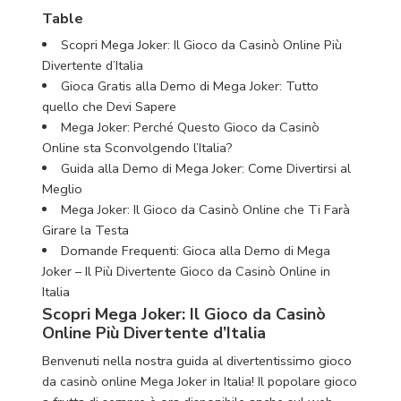
Table
Scopri Mega Joker: Il Gioco da Casinò Online Più
Divertente d’Italia
Gioca Gratis alla Demo di Mega Joker: Tutto
quello che Devi Sapere
Mega Joker: Perché Questo Gioco da Casinò
Online sta Sconvolgendo l’Italia?
Guida alla Demo di Mega Joker: Come Divertirsi al
Meglio
Mega Joker: Il Gioco da Casinò Online che Ti Farà
Girare la Testa
Domande Frequenti: Gioca alla Demo di Mega
Joker – Il Più Divertente Gioco da Casinò Online in
Italia
Scopri Mega Joker: Il Gioco da Casinò
Online Più Divertente d’Italia
Benvenuti nella nostra guida al divertentissimo gioco
da casinò online Mega Joker in Italia! Il popolare gioco