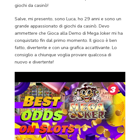
giochi da casinò!
Salve, mi presento, sono Luca, ho 29 anni e sono un
grande appassionato di giochi da casinò. Devo
ammettere che Gioca alla Demo di Mega Joker mi ha
conquistato fin dal primo momento. Il gioco è ben
fatto, divertente e con una grafica accattivante. Lo
consiglio a chiunque voglia provare qualcosa di
nuovo e divertente!