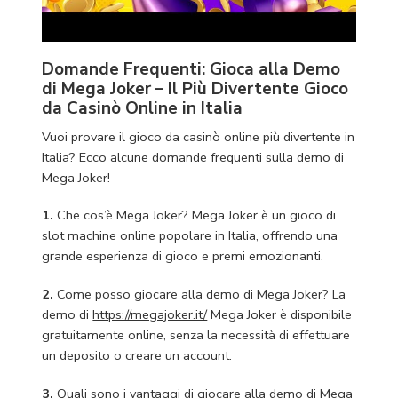
Domande Frequenti: Gioca alla Demo
di Mega Joker – Il Più Divertente Gioco
da Casinò Online in Italia
Vuoi provare il gioco da casinò online più divertente in
Italia? Ecco alcune domande frequenti sulla demo di
Mega Joker!
1.
Che cos’è Mega Joker? Mega Joker è un gioco di
slot machine online popolare in Italia, offrendo una
grande esperienza di gioco e premi emozionanti.
2.
Come posso giocare alla demo di Mega Joker? La
demo di
https://megajoker.it/
Mega Joker è disponibile
gratuitamente online, senza la necessità di effettuare
un deposito o creare un account.
3.
Quali sono i vantaggi di giocare alla demo di Mega