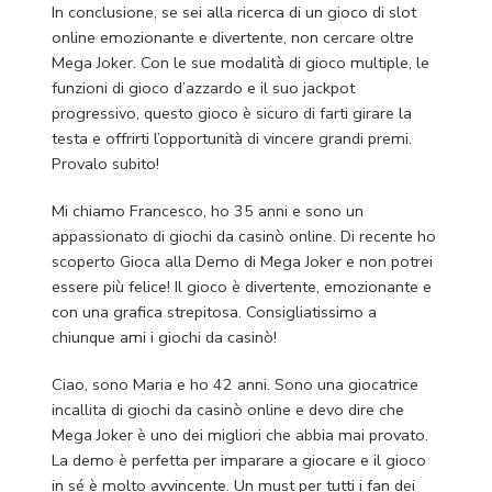
In conclusione, se sei alla ricerca di un gioco di slot
online emozionante e divertente, non cercare oltre
Mega Joker. Con le sue modalità di gioco multiple, le
funzioni di gioco d’azzardo e il suo jackpot
progressivo, questo gioco è sicuro di farti girare la
testa e offrirti l’opportunità di vincere grandi premi.
Provalo subito!
Mi chiamo Francesco, ho 35 anni e sono un
appassionato di giochi da casinò online. Di recente ho
scoperto Gioca alla Demo di Mega Joker e non potrei
essere più felice! Il gioco è divertente, emozionante e
con una grafica strepitosa. Consigliatissimo a
chiunque ami i giochi da casinò!
Ciao, sono Maria e ho 42 anni. Sono una giocatrice
incallita di giochi da casinò online e devo dire che
Mega Joker è uno dei migliori che abbia mai provato.
La demo è perfetta per imparare a giocare e il gioco
in sé è molto avvincente. Un must per tutti i fan dei