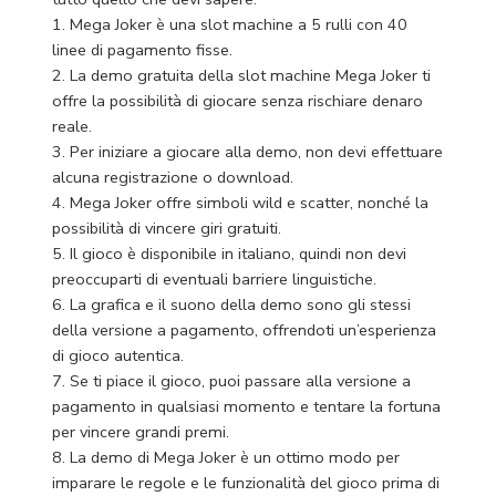
1. Mega Joker è una slot machine a 5 rulli con 40
linee di pagamento fisse.
2. La demo gratuita della slot machine Mega Joker ti
offre la possibilità di giocare senza rischiare denaro
reale.
3. Per iniziare a giocare alla demo, non devi effettuare
alcuna registrazione o download.
4. Mega Joker offre simboli wild e scatter, nonché la
possibilità di vincere giri gratuiti.
5. Il gioco è disponibile in italiano, quindi non devi
preoccuparti di eventuali barriere linguistiche.
6. La grafica e il suono della demo sono gli stessi
della versione a pagamento, offrendoti un’esperienza
di gioco autentica.
7. Se ti piace il gioco, puoi passare alla versione a
pagamento in qualsiasi momento e tentare la fortuna
per vincere grandi premi.
8. La demo di Mega Joker è un ottimo modo per
imparare le regole e le funzionalità del gioco prima di