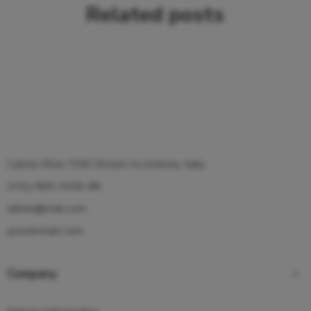
Related posts
Calista Wise 7292 Dictum Av.Antonio, Italy.
(+01)-800-3456-88
admin@mail.com
yourdomain.com
Company