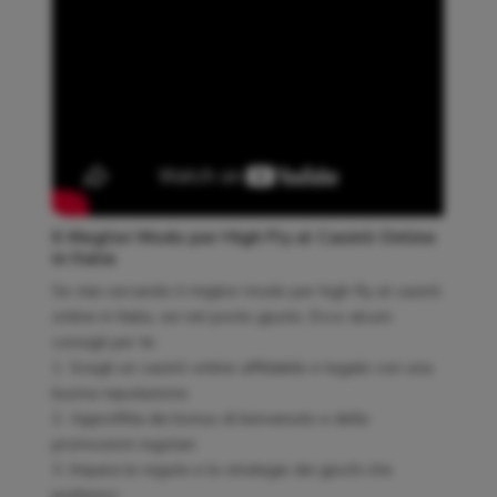
Il Meglior Modo per High Fly al Casinò Online
in Italia
Se stai cercando il miglior modo per high fly al casinò
online in Italia, sei nel posto giusto. Ecco alcuni
consigli per te:
1. Scegli un casinò online affidabile e legale con una
buona reputazione.
2. Approfitta dei bonus di benvenuto e delle
promozioni regolari.
3. Impara le regole e le strategie dei giochi che
preferisci.