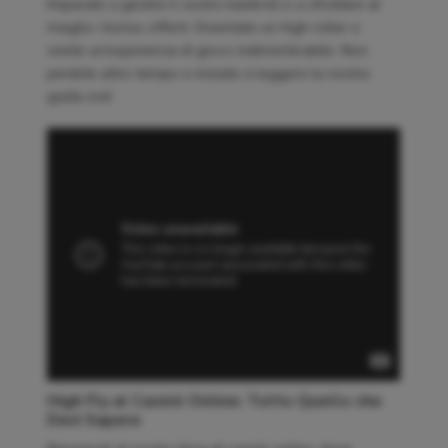
Imparate a gestire il vostro bankroll e a sfruttare al
meglio i bonus offerti. Diventate un high roller e
vivete un’esperienza di gioco indimenticabile. Non
perdete altro tempo e iniziate a leggere la nostra
guida ora!
High Fly al Casinò Online: Tutto Quello che
Devi Sapere