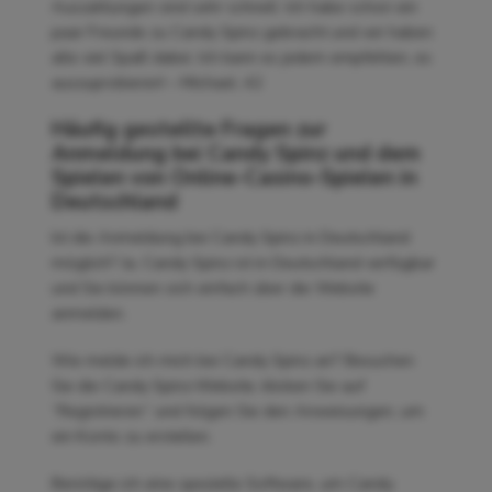
Auszahlungen sind sehr schnell. Ich habe schon ein
paar Freunde zu Candy Spinz gebracht und wir haben
alle viel Spaß dabei. Ich kann es jedem empfehlen, es
auszuprobieren! – Michael, 42
Häufig gestellte Fragen zur
Anmeldung bei Candy Spinz und dem
Spielen von Online-Casino-Spielen in
Deutschland
Ist die Anmeldung bei Candy Spinz in Deutschland
möglich? Ja, Candy Spinz ist in Deutschland verfügbar
und Sie können sich einfach über die Website
anmelden.
Wie melde ich mich bei Candy Spinz an? Besuchen
Sie die Candy Spinz-Website, klicken Sie auf
“Registrieren” und folgen Sie den Anweisungen, um
ein Konto zu erstellen.
Benötige ich eine spezielle Software, um Candy