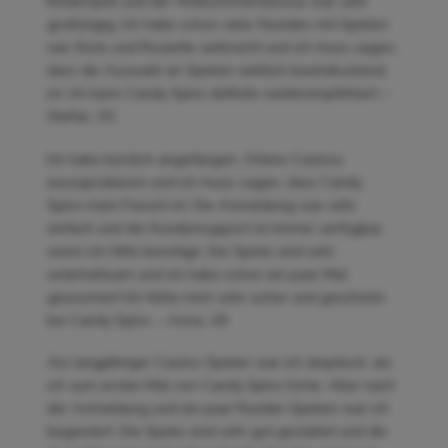
Kinderspiel und der Willkommensbonus war sehr
großzügig. Ich habe schon viele Stunden mit Spielen
wie Slots und Roulette verbracht und ich muss sagen,
dass die Auswahl an Spielen wirklich beeindruckend
ist. Ich kann Candy Spinz definitiv weiterempfehlen! –
Stefan, 35
Ich habe kürzlich angefangen, Online-Casinos
auszuprobieren und ich muss sagen, dass Candy
Spinz mein Favorit ist. Die Anmeldung war sehr
einfach und der Kundensupport ist immer verfügbar,
wenn ich Hilfe benötige. Die Spiele sind sehr
unterhaltsam und ich habe schon ein paar Mal
gewonnen! Ich fühle mich sehr sicher und geschützt
bei Candy Spinz. – Anna, 28
Als langjähriger Casino-Spieler war ich skeptisch, als
ich zum ersten Mal von Candy Spinz hörte. Aber nach
der Anmeldung und ein paar Runden Spielen war ich
begeistert. Die Spiele sind sehr gut gestaltet und die