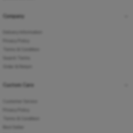
Company
Delivery Information
Privacy Policy
Terms & Condition
Search Terms
Order & Return
Custom Care
Customer Service
Privacy Policy
Terms & Condition
Best Seller