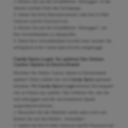
2. Klicken Sie auf die Schaltfläche “Einloggen” in der
oberen rechten Ecke der Homepage.
3. Geben Sie Ihren Benutzernamen oder Ihre E-Mail-
Adresse und Ihr Passwort ein.
4. Klicken Sie auf die Schaltfläche “Einloggen”, um
Ihre Anmeldedaten zu überprüfen.
5. Wenn Ihre Anmeldedaten korrekt sind, werden Sie
erfolgreich in Ihr Candy Spinz-Konto eingeloggt.
Candy Spinz Login: So spielen Sie Online-
Casino-Spiele in Deutschland
Möchten Sie Online-Casino-Spiele in Deutschland
spielen? Dann sollten Sie sich
Candy Spinz
genauer
ansehen. Mit
Candy Spinz Login
können Sie bequem
von zu Hause aus spielen. Hier erfahren Sie, wie Sie
sich einloggen und die verschiedenen Spiele
ausprobieren können.
1. Besuchen Sie die Website candy-spinz.com und
klicken Sie auf den Button „Anmelden“.
2. Geben Sie Ihre E-Mail-Adresse und Ihr Passwort ein