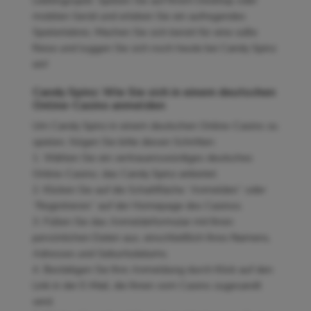
mobilen Gerät und erleben Sie ein aufregendes
Spielerlebnis. Machen Sie sich bereit für eine süße
Reise und loggen Sie sich noch heute bei Candy Spinz
ein!
Candy Spinz: Wie Sie sich in einem deutschen
Online-Casino anmelden
Um Candy Spinz in einem deutschen Online-Casino zu
spielen, folgen Sie bitte diesen Schritten:
1. Wählen Sie ein vertrauenswürdiges deutsches
Online-Casino, das Candy Spinz anbietet.
2. Klicken Sie auf die Schaltfläche “Anmelden” oder
“Registrieren” auf der Homepage des Casinos.
3. Füllen Sie das Anmeldeformular mit Ihren
persönlichen Daten aus, einschließlich Ihres Namens,
Adresses und Geburtsdatums.
4. Bestätigen Sie Ihre Anmeldung durch Klick auf den
Link in der E-Mail, die Ihnen vom Casino zugesandt
wird.