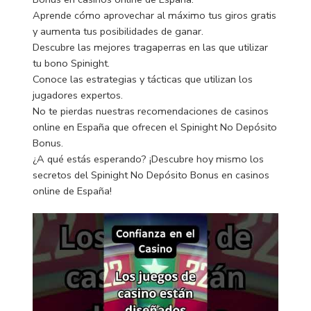
Aprende cómo aprovechar al máximo tus giros gratis
y aumenta tus posibilidades de ganar.
Descubre las mejores tragaperras en las que utilizar
tu bono Spinight.
Conoce las estrategias y tácticas que utilizan los
jugadores expertos.
No te pierdas nuestras recomendaciones de casinos
online en España que ofrecen el Spinight No Depósito
Bonus.
¿A qué estás esperando? ¡Descubre hoy mismo los
secretos del Spinight No Depósito Bonus en casinos
online de España!