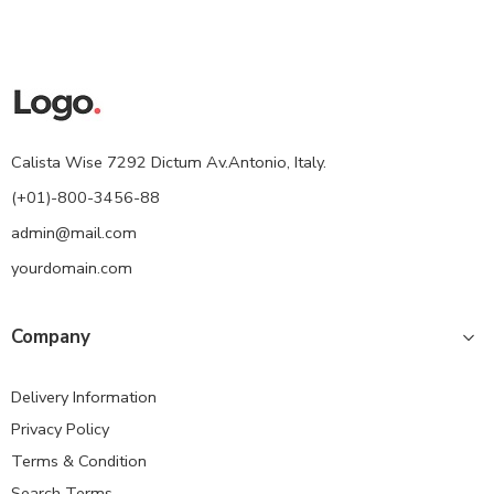
Calista Wise 7292 Dictum Av.Antonio, Italy.
(+01)-800-3456-88
admin@mail.com
yourdomain.com
Company
Delivery Information
Privacy Policy
Terms & Condition
Search Terms