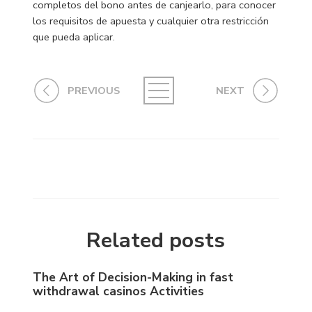
completos del bono antes de canjearlo, para conocer
los requisitos de apuesta y cualquier otra restricción
que pueda aplicar.
PREVIOUS
NEXT
Related posts
The Art of Decision-Making in fast
The 
withdrawal casinos Activities
casi