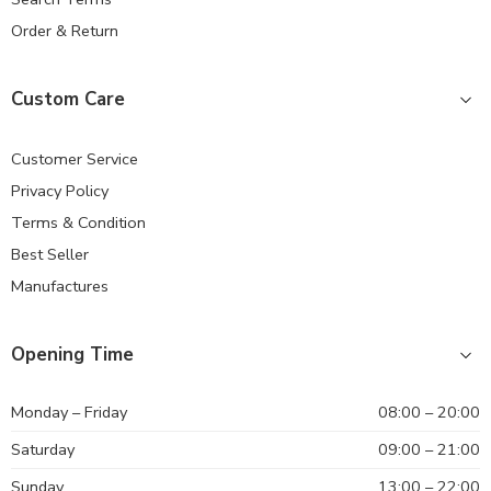
Order & Return
Custom Care
Customer Service
Privacy Policy
Terms & Condition
Best Seller
Manufactures
Opening Time
Monday – Friday
08:00 – 20:00
Saturday
09:00 – 21:00
Sunday
13:00 – 22:00