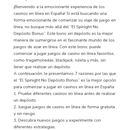
¡Bienvenido a la emocionante experiencia de los
casinos en línea en España! Si está buscando una
forma emocionante de comenzar su viaje de juego en
línea, no busque más allá del “El Spinight No
Depósito Bonus”. Este bono sin depósito es la mejor
manera de sumergirse en el fascinante mundo de los
juegos de azar en línea. Con este bono, puede
comenzar a jugar juegos de casino en línea favoritos,
como tragamonedas, blackjack, ruleta y más, sin
tener que realizar un depósito.
A continuación, le presentamos 7 razones por las que
el “El Spinight No Depósito Bonus” es la mejor opción
para comenzar a jugar en casinos en línea en España:
1. Pruebe diferentes casinos en línea antes de realizar
un depósito.
2. Juegue juegos de casino en línea de forma gratuita
y sin riesgo.
3. Descubra nuevos juegos y experimente con
diferentes estrategias.