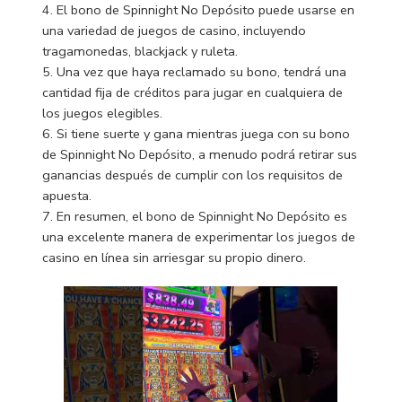
4. El bono de Spinnight No Depósito puede usarse en
una variedad de juegos de casino, incluyendo
tragamonedas, blackjack y ruleta.
5. Una vez que haya reclamado su bono, tendrá una
cantidad fija de créditos para jugar en cualquiera de
los juegos elegibles.
6. Si tiene suerte y gana mientras juega con su bono
de Spinnight No Depósito, a menudo podrá retirar sus
ganancias después de cumplir con los requisitos de
apuesta.
7. En resumen, el bono de Spinnight No Depósito es
una excelente manera de experimentar los juegos de
casino en línea sin arriesgar su propio dinero.