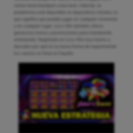
ruleta hasta blackjack y baccarat. Además, la
plataforma está disponible en dispositivos móviles, lo
que significa que puedes jugar en cualquier momento
y en cualquier lugar. Loco Win también ofrece
generosos bonos y promociones para mantenerte
entretenido. Regístrate en Loco Win hoy mismo y
descubre por qué es la nueva forma de experimentar
los casinos en línea en España.