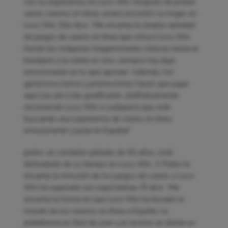
con su experiencia en Loco Win. Después de probar
varios casinos en línea, aclara encontró su hogar en
Loco Win. Ella dice: “Me encanta la amplia variedad
de juegos de casino en línea que ofrece Loco Win.
Desde las máquinas tragamonedas clásicas hasta el
blackjack y la ruleta en vivo, siempre hay algo
emocionante en lo que apostar. Además, los
generosos bonos y promociones hacen que jugar
aquí sea aún más gratificante. ¡Definitivamente
recomiendo Loco Win a cualquiera que esté
buscando una experiencia de casino en línea
emocionante y justa en España!”
pedro, un contador jubilado de 60 años, está
disfrutando de su tiempo en Loco Win. A Pedro le
encanta la emoción de los juegos de casino y Loco
Win ha superado sus expectativas. Él dice: “Me
encanta la forma en que Loco Win ha llevado el
mundo de los casinos en línea a España. La
plataforma es fácil de usar y el servicio al cliente es