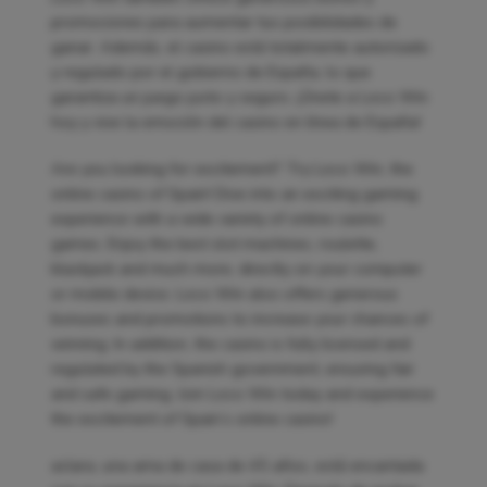
promociones para aumentar tus posibilidades de
ganar. Además, el casino está totalmente autorizado
y regulado por el gobierno de España, lo que
garantiza un juego justo y seguro. ¡Únete a Loco Win
hoy y vive la emoción del casino en línea de España!
Are you looking for excitement? Try Loco Win, the
online casino of Spain! Dive into an exciting gaming
experience with a wide variety of online casino
games. Enjoy the best slot machines, roulette,
blackjack and much more, directly on your computer
or mobile device. Loco Win also offers generous
bonuses and promotions to increase your chances of
winning. In addition, the casino is fully licensed and
regulated by the Spanish government, ensuring fair
and safe gaming. Join Loco Win today and experience
the excitement of Spain’s online casino!
aclara, una ama de casa de 45 años, está encantada