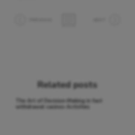
PREVIOUS
NEXT
Related posts
The Art of Decision-Making in fast
withdrawal casinos Activities