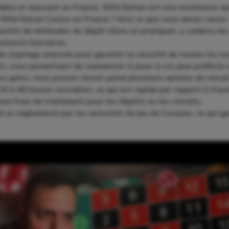
fiable et amusant en France, Wild Sultan est une excellente opt
Wild Sultan Casino en France ? Voici ce que vous devez savoir 
riété de méthodes de dépôt sûres et pratiques, y compris les c
irements bancaires.
 de cryptage avancée pour garantir la sécurité de toutes les tr
nt, vous permettant de commencer à jouer à vos jeux préférés 
os gains, vous pouvez choisir parmi plusieurs options de retrai
 24 à 48 heures ouvrables, ce qui est rapide par rapport à d’au
uns frais de traitement pour les dépôts ou les retraits.
éé et réglementé par les autorités de jeu de Curaçao, ce qui g