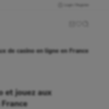
Login / Register
ux de casino en ligne en France
o et jouez aux
n France