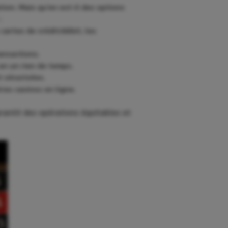
ion. Mais qu’en est-il des options
:
artes de crédit/débit, les
ansactions.
en un rien de temps.
t sécurisées.
tres casinos en ligne.
arantit des opérations équitables et