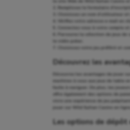
le site Web de Wild Sultan Casino et 
2. Remplissez le formulaire d’inscri
3. Choisissez un nom d’utilisateur e
4. Vérifiez votre adresse e-mail en c
5. Connectez-vous à votre compte et
6. Parcourez la sélection de jeux de 
le vidéo poker.
7. Choisissez votre jeu préféré et co
Découvrez les avantag
Découvrez les avantages de jouer sur
machines à sous aux jeux de table en
facile à naviguer. De plus, les joue
offre également des options de paiem
vivre une expérience de jeu palpitan
jouer sur Wild Sultan Casino en ligne
Les options de dépôt 