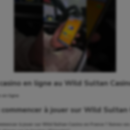
 casino en ligne au Wild Sultan Casin
o en ligne
t commencer à jouer sur Wild Sultan
ommencer à jouer sur Wild Sultan Casino en France ? Suivez ce