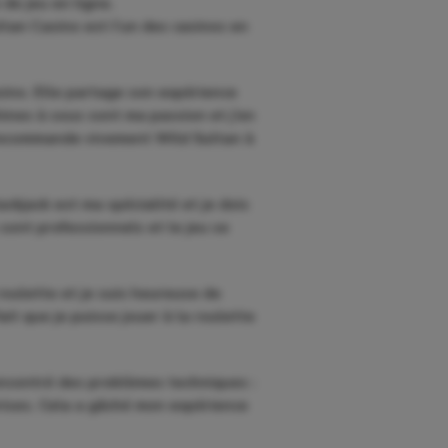
de jeu en ligne.
ltan Casino est l’un des casinos en
ino. Elle partage son expérience
hines à sous sont ma passion et j’en
Je recommande vivement Wild Sultan à
ackjack est ma spécialité et je dois
 sont professionnels et le jeu se
roulette et je suis heureuse de
ait que je puisse jouer à la roulette
rencontré des problèmes techniques :
prises. Cela a gâché mon expérience