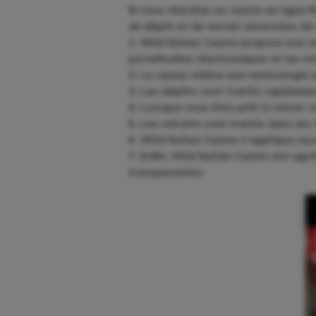
Si vous cherchez un casino en ligne 
de dépôt et de retrait sécurisées de 
1. Wild Sultan Casino propose une va
portefeuilles électroniques et les v
2. Le casino utilise une technologie
3. Les dépôts sont traités rapideme
4. Lorsque vous êtes prêt à retirer v
5. Les retraits sont traités dans les
6. Wild Sultan Casino n’applique auc
7. Enfin, Wild Sultan Casino est agr
transparentes.