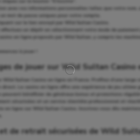
cliquez sur le bouton “S’inscrire”.
ption avec vos informations personnelles telles que votre nom,
t un mot de passe uniques pour votre compte.
liquant sur le lien envoyé par Wild Sultan Casino.
 effectuez un dépôt en sélectionnant votre mode de paiement 
casino en ligne proposés par Wild Sultan, y compris les machine
mmencez à jouer !
es de jouer sur Wild Sultan Casino 
 Wild Sultan Casino en ligne en France. Profitez d’une large s
 direct. Le casino en ligne offre une expérience de jeu ultime 
urs peuvent bénéficier de généreux bonus et promotions réguliè
ent sécurisées et un service clientèle professionnel et réact
te en ligne sur Wild Sultan Casino. Inscrivez-vous dès mainte
.
et de retrait sécurisées de Wild Sul