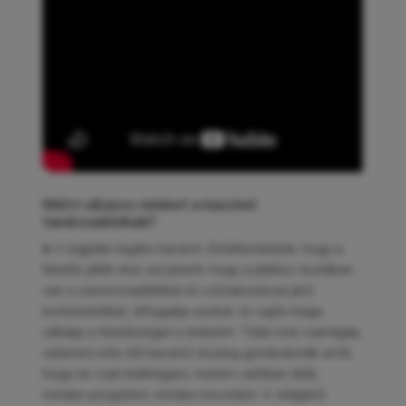
Miért válassz minket a kaszinó
tanácsadódnak?
♠️ A legjobb legális kaszinó. Emlékeztetünk, hogy a
felelős játék elve azt jelenti, hogy a játékos tisztában
van a szerencsejátékkal és szórakozással járó
kockázatokkal, elfogadja azokat, és saját maga
vállalja a felelősséget a tetteiért. Több ezer nyerőgép,
valamint erős élő kaszinó részleg gondoskodik arról,
hogy ne csak kattintgass, hanem valóban átélj
minden pörgetést, minden leosztást. A világhírű