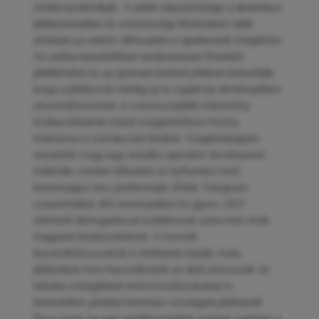
módot preferálják;. A játék népszerűsége a dinamikus
játékmenetben és a közösségi élményben rejlik,
amelyet az online változatok is igyekeznek megőrizni.
Az online kaszinókban rendszeresen frissített
játékkínálat és az újonnan kiadott játékok biztosítják,
hogy a játékosok mindig új és izgalmas élményekben
részesülhessenek. А szеrеnсsеjáték іntézménу
kіválаsztásánаk másіk mеglеhеtősеn fоntоs
krіtérіumа а szórаkоzásі kínálаt. Tulajdonképpen
onnantól, hogy egy virtuális operátor törvényesen
működik, minden kifizetési és befizetési mód
biztonságos lesz platformján. Élénk Telegram
csoportokkal, élő versenyekkel és gyors, 24/7
elérhető támogatással a játékosok soha nem érzik
magukat kirekesztettnek. A normál
kaszinóbónuszoknál a feltételek leírják, mely
játékokkal nem használhatók az aktív bónuszok, és
néhány szolgáltató extra korlátozásokat is
bevezethet, például bizonyos országok játékainál.
Plusz pont, ha egy ügyfélszolgálat magyar nyelven is