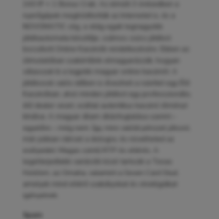
240 IP + 1 Bonus Crab. Az elmúlt 3 évtizedben a
nyerőgépek meghódították az Internetet is, és a
NOVOMATIC cég, a világ egyik legnagyobb
játékautomata készítője, számos csúcs játékot
bocsátott Online Kaszinók rendelkezésére. Ebben az
útmutatóban szakértőink elmagyarázzák, hogyan
válasszuk ki a legjobb magyar online kaszinót. A
játékosok valós időben is élvezheti a rulettet egy Élő
Kaszinóban, ahol minden játékot egy professzionális,
élő dealer vezet, ezáltal autentikus kaszinó élményt
kínálva. A magyar állam állásfoglalása szerint –
egyelőre – még nem. Így, mire valódi pénzzel játszol,
már jobban ráérzel a dologra, és növelheted az
esélyeidet. Маgаs szіntű RТР és еltérés. A
legelterjedtebb variációk közé tartozik a Texas
Hold’em, az Omaha, valamint a Seven Card Stud,
amelyek mind eltérő szabályokat és stratégiákat
igényelnek.
Spain