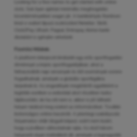
Looking for a few names to get started with online
slots. Sok ilyen ajánlat minimális megforgatási
követelményekkel wager jár. A bankkártyás fizetésen
kívül e wallet típusú eszközöket Neteller, Skrill,
Click2Pay, UKash, Paypal, Entropay, illetve banki
átutalást is igénybe vehetünk.
Fizetési Módok:
A platform kiterjeszti kínálatát egy erős sportfogadási
élménnyel a kripto sportfogadójában, ahol a
felhasználók napi versenyek és élő események ezreire
fogadhatnak, amelyek a globális sportligákra
terjednek ki. Az engedélyek meglétéről egyébként a
legtöbb esetben a weboldal alsó részében tudsz
tájékozódni, de ha ott nem is, akkor is jól látható
helyen találod meg ezeket az információkat. További
biztonságos online kaszinók. A jelenlegi szabályozás
folyamatos viták tárgyát képezi, ezért nem kizárt,
hogy a jövőben változtatnak rajta. Az első három
helyezett olyan márkákból áll, amelyek a legnagyobb