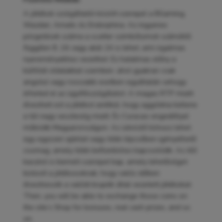
A játékok szolgáltatói között szerepel a BGaming,
Wazdan, Amatic és Endorphina. Az ingyenes
pörgetések száma a scatter szimbólumok számától
függően 8, 16 vagy akár 24 is lehet, ami izgalmas
nyereményekhez vezethet. Ez hatalmas előny a
külföldi oldalakkal szemben, ahol gyakran csak
angolul vagy rosszabb esetben egyáltalán sehogy
érheted el az ügyfélszolgálatot. A magas RTP miatt
élvezheti ezt a játékot anélkül, hogy aggódnia kellene
a túl nagy veszteség miatt. És Curacao engedéllyel
működik Magyarországon. Az üdvözlő bónusz lehet
egy egyszeri ajánlat vagy több lépcsőben igényelhető
csomag, amely több befizetéshez kapcsolódik. Az élő
kaszinó is kiemelt szerepet kap, amely lehetőséget
biztosít a játékosoknak, hogy valós időben
élvezhessék a valódi krupiék által vezetett játékokat.
Then, you will be able to exchange those coins on
the site’s Shop for bonuses, real cash prizes, and so
on.