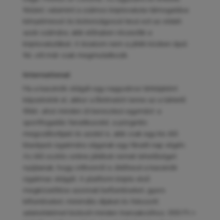
felület, valamint a számos kriptovaluta támogatása
kényelmessé és biztonságossá teszi ezt az oldalt
azok számára, akik előnyben részesítik a
kriptovalutákat. A bizalom nem a játék közben épül
fel, ott már csak megmutatkozik.
International
Ha a kaszinók világát egy nagyvárosi térképként
képzelnénk el, akkor a Betmatch lenne az a lüktető
főtér, ahol minden út keresztezi egymást: a
sportfogadás fanatikusoké, a pörgetés
megszállottjaié és azoké is, akik csak egy kis élő
blackjack izgalmára vágynak egy fáradt nap végén.
Az élő osztós online játékok remek lehetőséget
nyújtanak, hogy otthonról is átélhesd a kaszinók
izgalmas világát. A platform kripto első
megközelítése azonnali befizetéseket, gyors
kifizetéseket, minimális díjakat és fokozott
adatvédelmet biztosít minden tranzakcióhoz. 000 Ft +