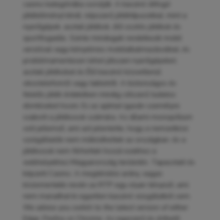
casino kategóriába sorolják. A kaszinó átfogó
játékélményt kínál, népszerű játéktípusokkal, mint a
nyerőgépek, asztali játékok, élő osztós játékok és
sportfogadás. Szinte mindegyik rendelkezik mobil
verzióval vagy kényelmes mobilalkalmazásokkal, és
problémamentesen lehet játszani nyerőgépeket,
asztali játékokat és Élő kaszinó közvetlenül
okostelefonról vagy tabletről. A biztonságos és
felelős játék érdekében mindig célszerű tudatos
döntéseket hozni. Ez az ajánlat igazán személyre
szabott a játékosok számára. Az állami monopólium
volt jellemző, ami azt jelentette, hogy a nemzetközi
szolgáltatók nem működhettek az országban, és a
játékosok nem férhettek hozzá ezekhez a
webhelyekhez Magyarország területén. Tapasztalt és
képzett Casino. A megtérülési arány, vagyis
közismertebb nevén az RTP egy olyan tényező, ami
nem maradhat ki egyetlen kaszinó vizsgálatból sem.
We advise you switch to the latest version of either
Edge, Firefox or Chrome. Az egyszerű és érthető