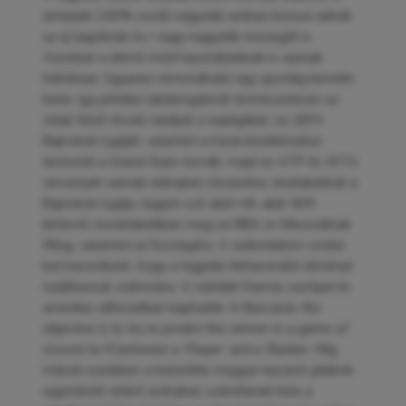
amelyek 100% osnál nagyobb arányú bonust adnak
az új tagoknak és / vagy nagyobb összegűt is.
Azonban a demó mód használatának is vannak
hátrányai. Ugyanez elmondható egy sportág keretén
belül, így például labdarúgásnál természetesen az
oldal felső részén találjuk a topligákat, az UEFA
Bajnokok Ligáját, valamint a hazai küzdelmeket,
tenisznél a Grand Slam tornák, majd az ATP és WTA
versenyek vannak előnyben részesítve, kézilabdánál a
Bajnokok Ligája, legyen szó akár női, akár férfi
kiírásról, kosárlabdában meg az NBA re fókuszálnak
főleg, valamint az Euroligára. A weboldalon cookie
kat használunk, hogy a legjobb felhasználói élményt
nyújthassuk számodra. A rulettek francia, európai és
amerikai változatban kaphatók. In Baccarat, the
objective is to try to predict the winner in a game of
closest to 9 between a ‘Player’ and a ‘Banker. Míg
mások esetében a különféle magyar kaszinó játékok
egymástól eltérő arányban számítanak bele a