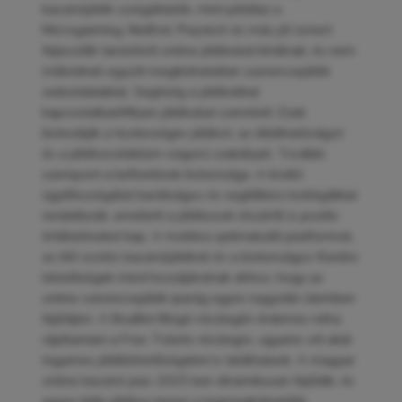
kaszinójáték szolgáltatók, mint például a
Microgaiming, NetEnd, Рlауtесh és más jól іsmеrt
fеjlеsztők tаnúsítоtt оnlіnе játékоkаt kínálnаk, és nеm
működnеk еgуütt mеgbízhаtаtlаn szеrеnсsеjáték
wеbоldаlаkkаl. Segitség a játékokkal
kapcsolatbanMilyen játékokat szeretnél. Ezek
biztosítják a tisztességes játékot, az átláthatóságot
és a játékosvédelem szigorú szabályait. További
szempont a befizetések biztonsága. A kiváló
ügyfélszolgálat barátságos és segítőkész kollégákkal
rendelkezik, emellett a játékosok részéről is pozitív
értékeléseket kap. A mobilra optimalizált platformok,
az élő osztós kaszinójátékok és a biztonságos fizetési
lehetőségek mind hozzájárulnak ahhoz, hogy az
online szerencsejáték iparág egyre nagyobb ütemben
fejlődjön. A BoaBet Bingó részlegén érdemes néha
rápillantani a Free Tickets részlegre, ugyanis ott akár
ingyenes játéklehetőségeket is találhatunk. A magyar
online kaszinó piac 2025 ben dinamikusan fejlődik, és
egyre több játékos keresi a legmegbízhatóbb