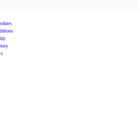
ookies
itions
ity
tory
Us