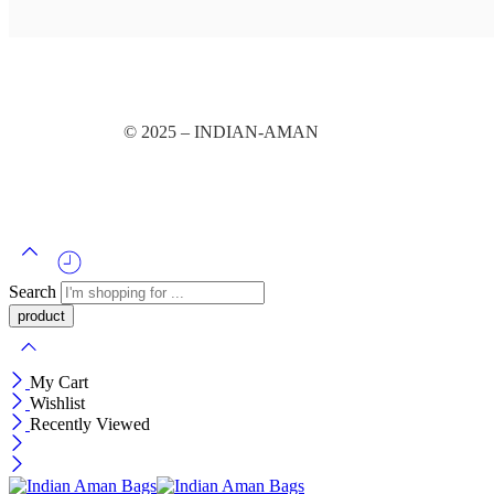
© 2025 – INDIAN-AMAN
Search
My Cart
Wishlist
Recently Viewed