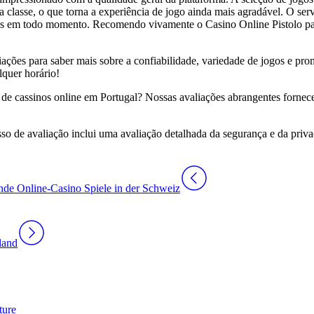
ira classe, o que torna a experiência de jogo ainda mais agradável. O s
ntas em todo momento. Recomendo vivamente o Casino Online Pistolo pa
iações para saber mais sobre a confiabilidade, variedade de jogos e pr
lquer horário!
de cassinos online em Portugal? Nossas avaliações abrangentes fornec
 de avaliação inclui uma avaliação detalhada da segurança e da privac
de Online-Casino Spiele in der Schweiz
land
ture