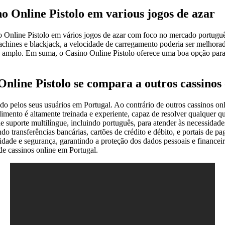
 Online Pistolo em various jogos de azar
 Online Pistolo em vários jogos de azar com foco no mercado portuguê
machines e blackjack, a velocidade de carregamento poderia ser melhorad
is amplo. Em suma, o Casino Online Pistolo oferece uma boa opção par
nline Pistolo se compara a outros cassinos
o pelos seus usuários em Portugal. Ao contrário de outros cassinos onli
dimento é altamente treinada e experiente, capaz de resolver qualquer q
de suporte multilíngue, incluindo português, para atender às necessida
o transferências bancárias, cartões de crédito e débito, e portais de p
cidade e segurança, garantindo a proteção dos dados pessoais e finance
de cassinos online em Portugal.