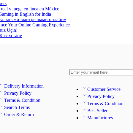
bers
real y juega en línea en México
aming in English for India
 реальными выигрышами онлайн»
ance Your Online Gaming Experience
nuz Üçin!
Казахстане
Delivery Information
Customer Service
Privacy Policy
Privacy Policy
Terms & Condition
Terms & Condition
Search Terms
Best Seller
Order & Return
Manufactures