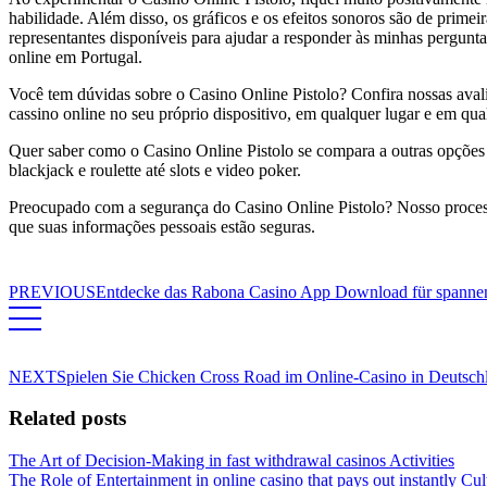
habilidade. Além disso, os gráficos e os efeitos sonoros são de prime
representantes disponíveis para ajudar a responder às minhas pergu
online em Portugal.
Você tem dúvidas sobre o Casino Online Pistolo? Confira nossas aval
cassino online no seu próprio dispositivo, em qualquer lugar e em qua
Quer saber como o Casino Online Pistolo se compara a outras opções 
blackjack e roulette até slots e video poker.
Preocupado com a segurança do Casino Online Pistolo? Nosso processo
que suas informações pessoais estão seguras.
PREVIOUS
Entdecke das Rabona Casino App Download für spannen
NEXT
Spielen Sie Chicken Cross Road im Online-Casino in Deutsch
Related posts
The Art of Decision-Making in fast withdrawal casinos Activities
The Role of Entertainment in online casino that pays out instantly Cul