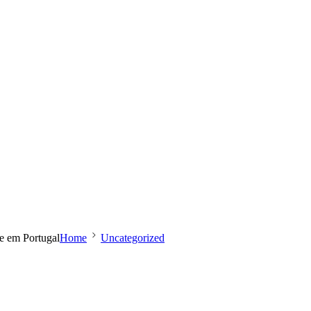
e em Portugal
Home
Uncategorized