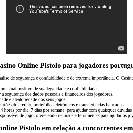
Casino Online Pistolo para jogadores portug
nálise de segurança e confiabilidade é de extrema importância. O Casin
um sinal positivo de sua legalidade e confiabilidade.
 a segurança dos dados pessoais e financeiros dos jogadores.
dade e aleatoriedade dos seus jogos.
ões de crédito, portefolios eletrónicos e transferências bancárias.
 24 horas por dia, 7 dias por semana, para ajudar com quaisquer dúvidas
esponsável de jogo, oferecendo recursos e ferramentas para ajudar os jo
online Pistolo em relação a concorrentes e