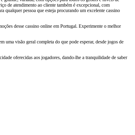
erviço de atendimento ao cliente também é excepcional, com
ra qualquer pessoa que esteja procurando um excelente cassino
omoções desse cassino online em Portugal. Experimente o melhor
em uma visão geral completa do que pode esperar, desde jogos de
idade oferecidas aos jogadores, dando-lhe a tranquilidade de saber