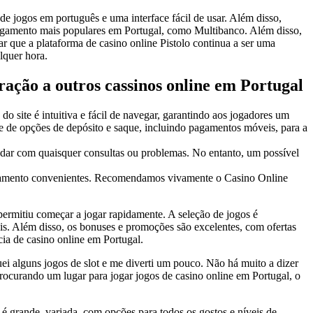
de jogos em português e uma interface fácil de usar. Além disso,
e pagamento mais populares em Portugal, como Multibanco. Além disso,
r que a plataforma de casino online Pistolo continua a ser uma
lquer hora.
ação a outros cassinos online em Portugal
o site é intuitiva e fácil de navegar, garantindo aos jogadores um
de de opções de depósito e saque, incluindo pagamentos móveis, para a
judar com quaisquer consultas ou problemas. No entanto, um possível
 pagamento convenientes. Recomendamos vivamente o Casino Online
 permitiu começar a jogar rapidamente. A seleção de jogos é
eis. Além disso, os bonuses e promoções são excelentes, com ofertas
ia de casino online em Portugal.
ei alguns jogos de slot e me diverti um pouco. Não há muito a dizer
procurando um lugar para jogar jogos de casino online em Portugal, o
é grande, variada, com opções para todos os gostos e níveis de