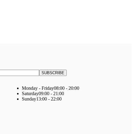
Monday - Friday
08:00 - 20:00
Saturday
09:00 - 21:00
Sunday
13:00 - 22:00